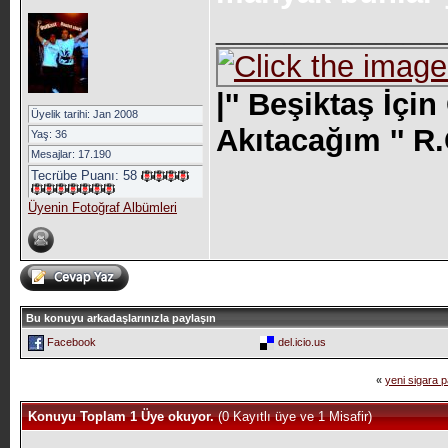
_____________
|'' Beşiktaş İç
Üyelik tarihi: Jan 2008
Akıtacağım '' R
Yaş: 36
Mesajlar: 17.190
Tecrübe Puanı:
58
Üyenin Fotoğraf Albümleri
Bu konuyu arkadaşlarınızla paylaşın
Facebook
del.icio.us
«
yeni sigara p
Konuyu Toplam 1 Üye okuyor.
(0 Kayıtlı üye ve 1 Misafir)