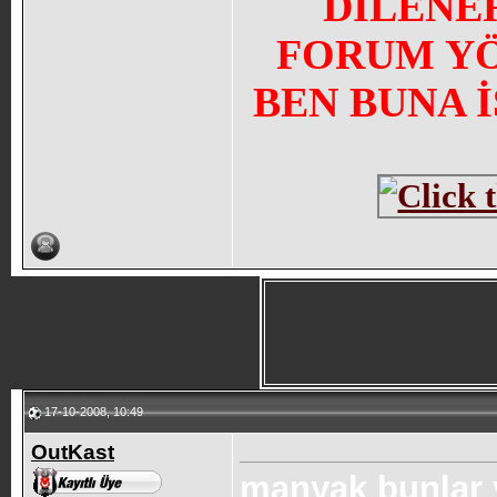
DİLENE
FORUM YÖN
BEN BUNA 
17-10-2008, 10:49
OutKast
manyak bunlar 