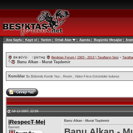
Ana Sayfa
|
Kayıt ol
|
Yardım
|
Ortak Alan
|
Ajanda
|
Bugünkü Mesajlar
|
Ara
Beşiktaş Forum ( 1903 - 2013 ) Taraftarın Sesi
>
Tarafta
Banu Alkan - Murat Taşdemir
Komikler
Bu Bölümde Komik Yazı , Resim , Video Fıkra Görüntüler bulunur.
18-12-2007, 22:59
|RespecT Me|
Banu Alkan - Murat Taşdemir
Banned
Banu Alkan - M