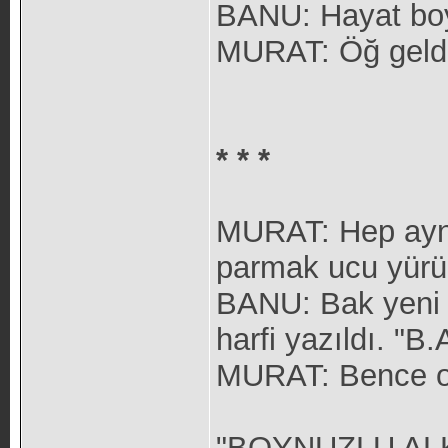
BANU: Hayat boy
MURAT: Öğ geldi 
* * *
MURAT: Hep aynı 
parmak ucu yürüm
BANU: Bak yeni 
harfi yazıldı. "B.
MURAT: Bence o 
"BOYNUZLU AL