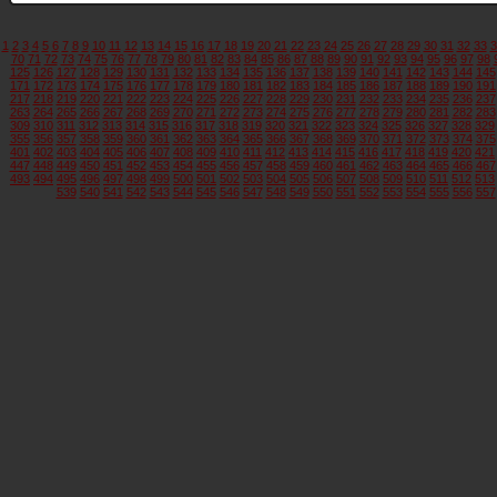
1
2
3
4
5
6
7
8
9
10
11
12
13
14
15
16
17
18
19
20
21
22
23
24
25
26
27
28
29
30
31
32
33
3
70
71
72
73
74
75
76
77
78
79
80
81
82
83
84
85
86
87
88
89
90
91
92
93
94
95
96
97
98
125
126
127
128
129
130
131
132
133
134
135
136
137
138
139
140
141
142
143
144
145
171
172
173
174
175
176
177
178
179
180
181
182
183
184
185
186
187
188
189
190
191
217
218
219
220
221
222
223
224
225
226
227
228
229
230
231
232
233
234
235
236
237
263
264
265
266
267
268
269
270
271
272
273
274
275
276
277
278
279
280
281
282
283
309
310
311
312
313
314
315
316
317
318
319
320
321
322
323
324
325
326
327
328
329
355
356
357
358
359
360
361
362
363
364
365
366
367
368
369
370
371
372
373
374
375
401
402
403
404
405
406
407
408
409
410
411
412
413
414
415
416
417
418
419
420
421
447
448
449
450
451
452
453
454
455
456
457
458
459
460
461
462
463
464
465
466
467
493
494
495
496
497
498
499
500
501
502
503
504
505
506
507
508
509
510
511
512
513
539
540
541
542
543
544
545
546
547
548
549
550
551
552
553
554
555
556
557