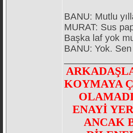
BANU: Mutlu yıll
MURAT: Sus papağ
Başka laf yok m
BANU: Yok. Sen 
_____________
ARKADAŞLA
KOYMAYA Ç
OLAMADI
ENAYİ YE
ANCAK 