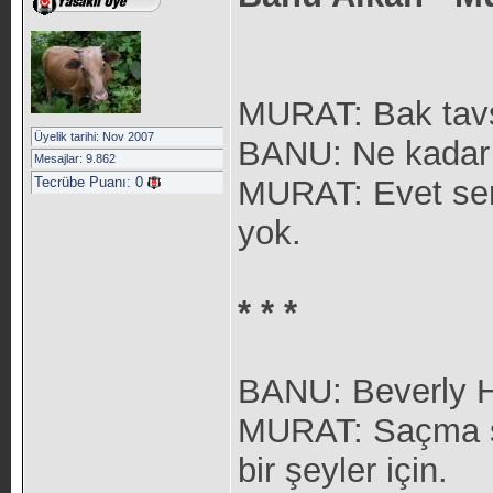
MURAT: Bak tavşa
Üyelik tarihi: Nov 2007
BANU: Ne kadar 
Mesajlar: 9.862
Tecrübe Puanı:
0
MURAT: Evet sen
yok.
* * *
BANU: Beverly Hi
MURAT: Saçma sa
bir şeyler için.