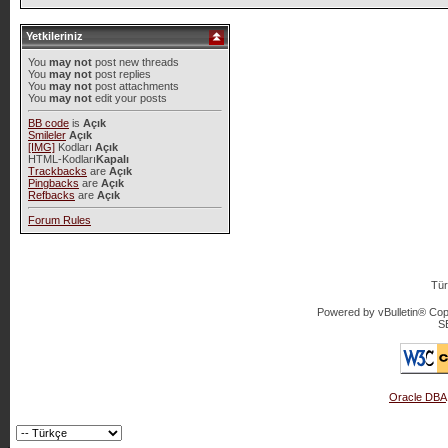
Yetkileriniz
You
may not
post new threads
You
may not
post replies
You
may not
post attachments
You
may not
edit your posts
BB code
is
Açık
Smileler
Açık
[IMG]
Kodları
Açık
HTML-Kodları
Kapalı
Trackbacks
are
Açık
Pingbacks
are
Açık
Refbacks
are
Açık
Forum Rules
Tür
Powered by vBulletin® Copy
S
Oracle DBA