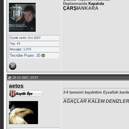
Deplasmanda
Kapalıda
ÇARŞI
ANKARA
Üyelik tarihi: Oct 2007
Yaş: 43
Mesajlar: 1.070
Tecrübe Puanı:
20
18-12-2007, 23:57
aetos
3-4 tanesini kaydettim Eyvallah kard
__________________
AĞAÇLAR KALEM DENİZLER 