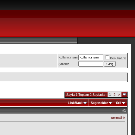
Kullanıcı ismi
Beni hatırla
Şifreniz
Sayfa 1 Toplam 2 Sayfadan
1
2
>
LinkBack
Seçenekler
Stil
#
1
permalink