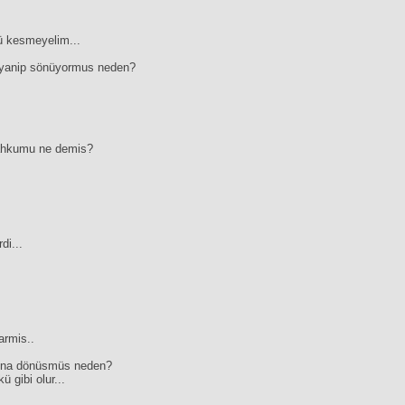
ü kesmeyelim...
ik yanip sönüyormus neden?
mahkumu ne demis?
di...
armis..
una dönüsmüs neden?
 gibi olur...