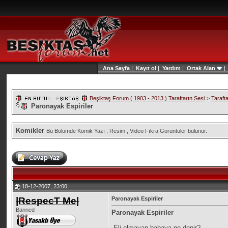
Ana Sayfa
|
Kayıt ol
|
Yardım
|
Ortak Alan
Beşiktaş Forum ( 1903 - 2013 ) Taraftarın Sesi
>
Taraft
Paronayak Espiriler
Komikler
Bu Bölümde Komik Yazı , Resim , Video Fıkra Görüntüler bulunur.
18-12-2007, 23:00
|RespecT Me|
Paronayak Espiriler
Banned
Paronayak Espiriler
-Eli olmayan babaya ne denir?