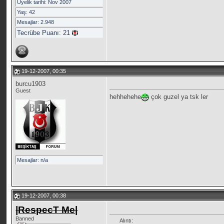
Üyelik tarihi: Nov 2007
Yaş: 42
Mesajlar: 2.948
Tecrübe Puanı:
21
19-12-2007, 00:35
burcu1903
Guest
hehhehehe
çok guzel ya tsk ler
Mesajlar: n/a
19-12-2007, 00:38
|RespecT Me|
Banned
Alıntı: