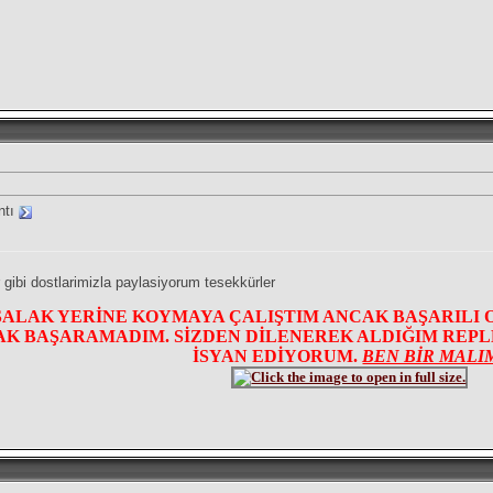
ıntı
 gibi dostlarimizla paylasiyorum tesekkürler
SALAK YERİNE KOYMAYA ÇALIŞTIM ANCAK BAŞARILI 
K BAŞARAMADIM. SİZDEN DİLENEREK ALDIĞIM REPLER
İSYAN EDİYORUM.
BEN BİR MALI