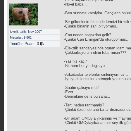
-No-el baba...
-Ben sünnete karsiyim. Gençlerin önün
-Bir gökdelenin üzerinde kirmizi bir is
-Çünkü binanin sarji bitiyormus...
Üyelik tarihi: Nov 2007
-Can neden bogazdan gelir?
Mesajlar: 9.862
-Çünkü Can Emirgan'da oturuyormus...
Tecrübe Puanı:
0
-Elektrik sandalyesinde oturan idam 
-Çokkorkuyorum elimi tutar misin???
-Yasiniz kaç?
-Bilmem her yil degisiyo...
-Arkadaslar telefonlar dinleniyormus...
-Iyi iyi dinlensinler zatençok yorulmuslar
-Saatin çalisiyo mu?
-Evet
-Benimkine de is bulsana...
-Tarti neden tartmamis?
-Çünkü üzerinde anti-tartar dismacunuv
-Bir adam OMOyla yikanmis ve maym
-Çünkü OMOylayikanan her sey ilk günkü