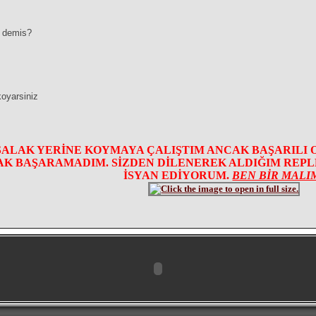
e demis?
 koyarsiniz
SALAK YERİNE KOYMAYA ÇALIŞTIM ANCAK BAŞARILI 
K BAŞARAMADIM. SİZDEN DİLENEREK ALDIĞIM REPLER
İSYAN EDİYORUM.
BEN BİR MALI