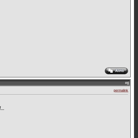
#
4
permalink
..