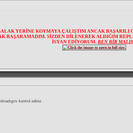
SALAK YERİNE KOYMAYA ÇALIŞTIM ANCAK BAŞARILI 
K BAŞARAMADIM. SİZDEN DİLENEREK ALDIĞIM REPLER
İSYAN EDİYORUM.
BEN BİR MALI
lmadıgını kontrol ediniz..