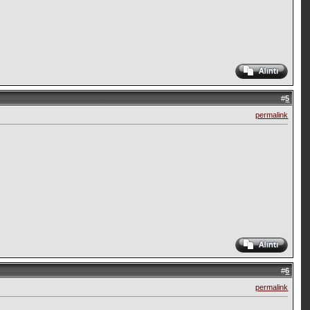
#
5
permalink
#
6
permalink