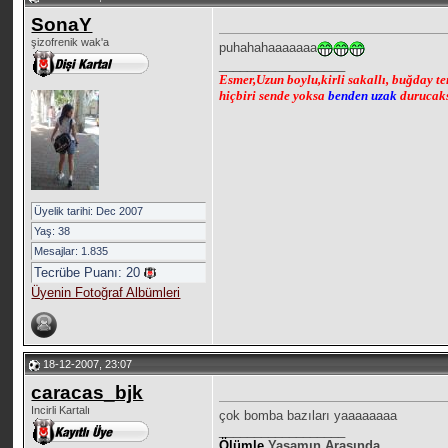
SonaY
şizofrenik wak'a
puhahahaaaaaaa
__________________
Esmer,Uzun boylu,kirli sakallı, buğday 
hiçbiri sende yoksa
benden uzak
durucak
Üyelik tarihi: Dec 2007
Yaş: 38
Mesajlar: 1.835
Tecrübe Puanı:
20
Üyenin Fotoğraf Albümleri
18-12-2007, 23:07
caracas_bjk
Incirli Kartalı
çok bomba bazıları yaaaaaaaa
__________________
Ölümle
Yaşamın Arasında