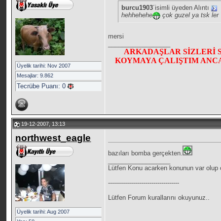
burcu1903
´isimli üyeden Alıntı
hehhehehe
çok guzel ya tsk ler
mersi
__________________
ARKADAŞLAR SİZLERİ 
KOYMAYA ÇALIŞTIM ANCA
Üyelik tarihi: Nov 2007
Mesajlar: 9.862
Tecrübe Puanı:
0
19-12-2007, 13:13
northwest_eagle
bazıları bomba gerçekten.
__________________
Lütfen Konu acarken konunun var olup o
------------------------------------
Lütfen Forum kurallarını okuyunuz..
Üyelik tarihi: Aug 2007