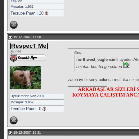
Yaş: 50
Mesajlar: 1.931
Tecrübe Puanı:
20
19-12-2007, 17:50
|RespecT Me|
Banned
Alıntı:
northwest_eagle
´isimli üyeden Al
bazıları bomba gerçekten.
zaten iyi birseey bulunca mutlaka sizler
__________________
ARKADAŞLAR SİZLERİ 
KOYMAYA ÇALIŞTIM ANCA
Üyelik tarihi: Nov 2007
Mesajlar: 9.862
Tecrübe Puanı:
0
19-12-2007, 19:31