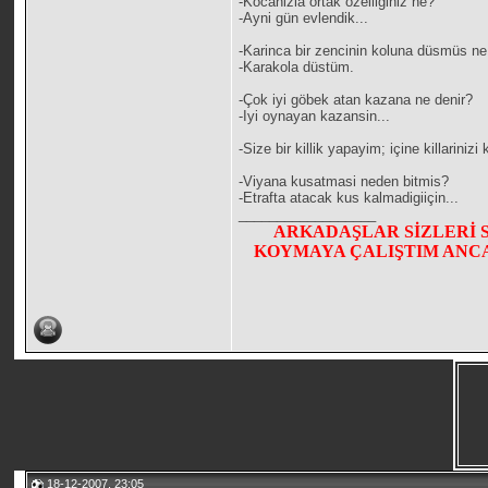
-Kocanizla ortak özelliginiz ne?
-Ayni gün evlendik...
-Karinca bir zencinin koluna düsmüs n
-Karakola düstüm.
-Çok iyi göbek atan kazana ne denir?
-Iyi oynayan kazansin...
-Size bir killik yapayim; içine killarinizi
-Viyana kusatmasi neden bitmis?
-Etrafta atacak kus kalmadigiiçin...
__________________
ARKADAŞLAR SİZLERİ 
KOYMAYA ÇALIŞTIM ANCA
18-12-2007, 23:05