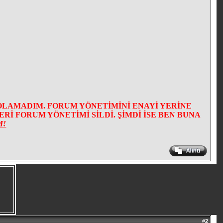
OLAMADIM. FORUM YÖNETİMİNİ ENAYİ YERİNE
İ FORUM YÖNETİMİ SİLDİ. ŞİMDİ İSE BEN BUNA
M!
#
2