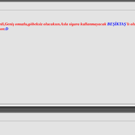
tenli,Geniş omuzlu,göbeksiz olucaksın.Asla sigara kullanmayacak
BEŞİKTAŞ
'lı o
sın
:D