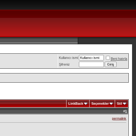
Kullanıcı ismi
Beni hatırla
Şifreniz
LinkBack
Seçenekler
Stil
#
1
permalink