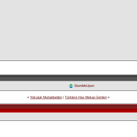
StumbleUpon
«
Yolculuk Muhabbetleri
|
Türklere Has Mekan İsimleri
»