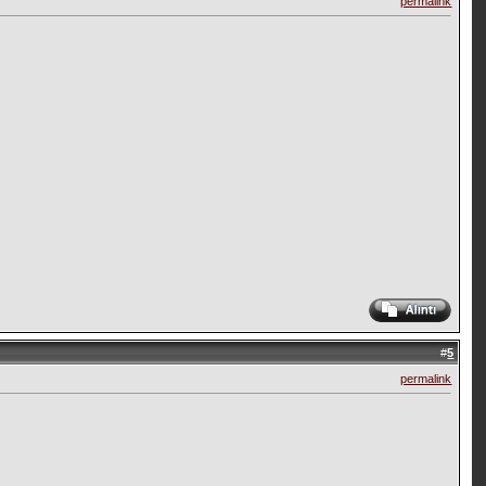
permalink
#
5
permalink