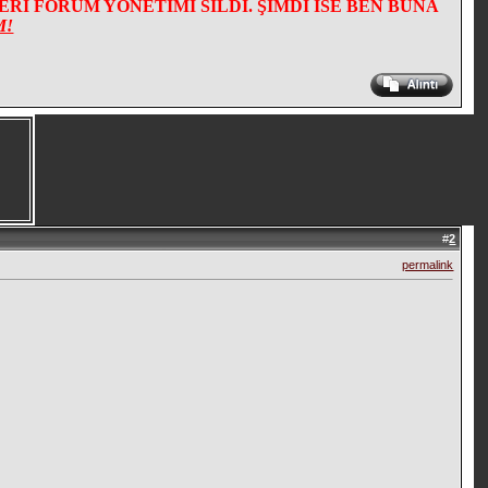
İ FORUM YÖNETİMİ SİLDİ. ŞİMDİ İSE BEN BUNA
M!
#
2
permalink