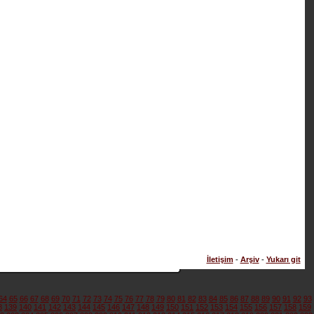
İletişim
-
Arşiv
-
Yukarı git
64
65
66
67
68
69
70
71
72
73
74
75
76
77
78
79
80
81
82
83
84
85
86
87
88
89
90
91
92
93
8
139
140
141
142
143
144
145
146
147
148
149
150
151
152
153
154
155
156
157
158
159