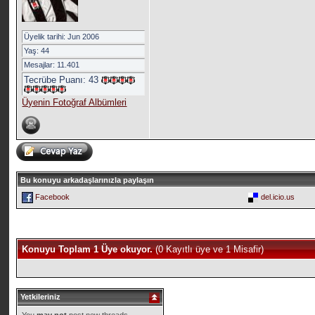
Üyelik tarihi: Jun 2006
Yaş: 44
Mesajlar: 11.401
Tecrübe Puanı:
43
Üyenin Fotoğraf Albümleri
Bu konuyu arkadaşlarınızla paylaşın
Facebook
del.icio.us
Konuyu Toplam 1 Üye okuyor.
(0 Kayıtlı üye ve 1 Misafir)
Yetkileriniz