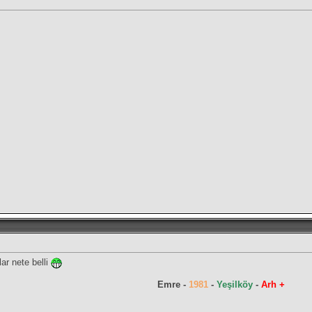
ar nete belli
Emre -
1981
-
Yeşilköy
-
Arh +