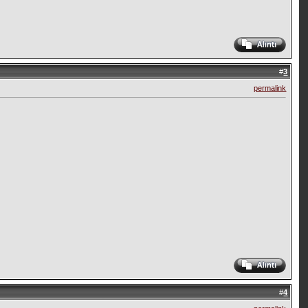
#
3
permalink
#
4