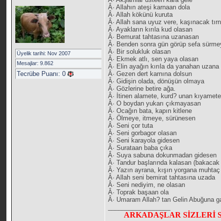
Â· Allahın ateşi karnaan dola
Â· Allah kökünü kuruta
Â· Allah sana uyuz vere, kaşınacak tı
Â· Ayakların kırıla kud olasan
Â· Bemurat tahtasına uzanasan
Â· Benden sonra gün görüp sefa sürm
Â· Bir solukluk olasan
Üyelik tarihi: Nov 2007
Â· Ekmek atlı, sen yaya olasan
Mesajlar: 9.862
Â· Elin ayağın kırıla da yanahan uzana
Tecrübe Puanı:
0
Â· Gezen dert karnına dolsun
Â· Gidişin olada, dönüşün olmaya
Â· Gözlerine betire ağa.
Â· İtinen alamete, kurd? unan kıyamete
Â· O boydan yukarı çıkmayasan
Â· Ocağın bata, kapın kitlene
Â· Ölmeye, itmeye, sürünesen
Â· Seni çor tuta
Â· Seni gorbagor olasan
Â· Seni karayola gidesen
Â· Surataan baba çıka
Â· Suya sabuna dokunmadan gidesen
Â· Tandur başlarında kalasan (bakacak
Â· Yazın ayrana, kışın yorgana muhtaç
Â· Allah seni bemirat tahtasına uzada
Â· Seni nediyim, ne olasan
Â· Toprak başaan ola
Â· Umaram Allah? tan Gelin Abuğuna g
__________________
ARKADAŞLAR SİZLERİ 