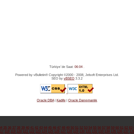
Türkiye`de Saat:
06:04
.
Powered by vBulletin® Copyright ©2000 - 2008, Jelsoft Enterprises Ltd.
SEO by
vBSEO
3.3.2
Oracle DBA
|
Kadife
|
Oracle Danışmanlık
34
35
36
37
38
39
40
41
42
43
44
45
46
47
48
49
50
51
52
53
54
55
56
57
58
59
60
61
62
63
117
118
119
120
121
122
123
124
125
126
127
128
129
130
131
132
133
134
135
136
137
13