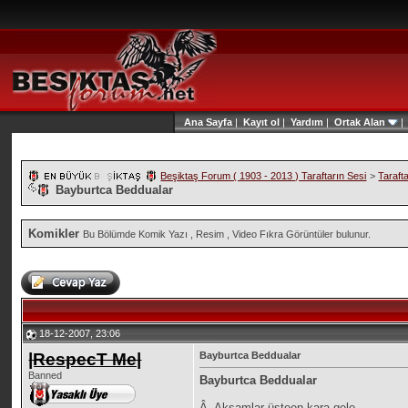
Ana Sayfa
|
Kayıt ol
|
Yardım
|
Ortak Alan
Beşiktaş Forum ( 1903 - 2013 ) Taraftarın Sesi
>
Taraft
Bayburtca Beddualar
Komikler
Bu Bölümde Komik Yazı , Resim , Video Fıkra Görüntüler bulunur.
18-12-2007, 23:06
|RespecT Me|
Bayburtca Beddualar
Banned
Bayburtca Beddualar
Â· Akşamlar üsteen kara gele