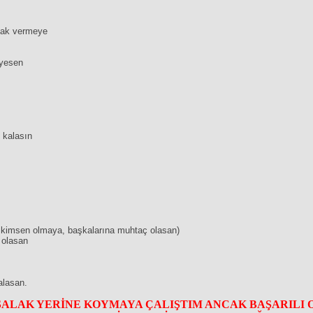
rnak vermeye
eyesen
 kalasın
 kimsen olmaya, başkalarına muhtaç olasan)
 olasan
alasan.
SALAK YERİNE KOYMAYA ÇALIŞTIM ANCAK BAŞARILI 