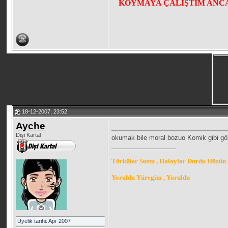
KOYMAYA ÇALIŞTIM ANCA
18-12-2007, 23:52
Ayche
Dişi Kartal
okumak bile moral bozuo Komik gibi gö
__________________
Türküler Sustu , Halaylar Durdu Hüzün 
Yoruldu Yüregim , Yoruldu
Üyelik tarihi: Apr 2007