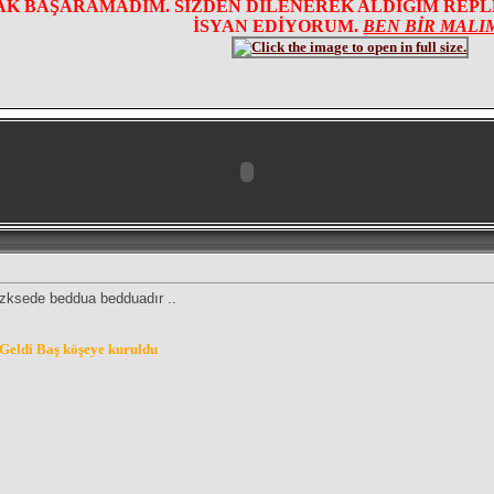
K BAŞARAMADIM. SİZDEN DİLENEREK ALDIĞIM REPLER
İSYAN EDİYORUM.
BEN BİR MALI
zksede beddua bedduadır ..
Geldi Baş köşeye kuruldu