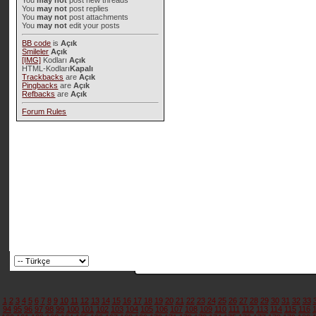
You
may not
post new threads
You
may not
post replies
You
may not
post attachments
You
may not
edit your posts
BB code
is
Açık
Smileler
Açık
[IMG]
Kodları
Açık
HTML-Kodları
Kapalı
Trackbacks
are
Açık
Pingbacks
are
Açık
Refbacks
are
Açık
Forum Rules
1
2
3
4
5
6
7
8
9
10
11
12
13
14
15
16
17
18
19
20
21
22
23
24
25
26
27
28
29
30
31
32
33
94
95
96
97
98
99
100
101
102
103
104
105
106
107
108
109
110
111
112
113
114
115
116