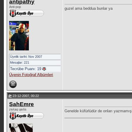
antipathy
Anti-pop
guzel ama beddua bunlar ya
Üyelik tarihi: Nov 2007
Mesajlar: 221
Tecrübe Puanı:
19
Üyenin Fotoğraf Albümleri
23-12-2007, 00:22
SahEmre
zɐʎaq ɥɐʎis
Genelde küfürlüdür de onları yazmamışl
__________________