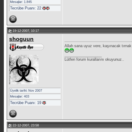
Mesajlar: 1.845
Tecrübe Puanı:
22
19-12-2007, 10:17
shoguun
Allah sana uyuz vere, kaşınacak tırna
__________________
Lütfen forum kurallarını okuyunuz..
Üyelik tarihi: Nov 2007
Mesajlar: 403
Tecrübe Puanı:
19
22-12-2007, 23:58