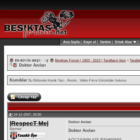
Ana Sayfa
|
Kayıt ol
|
Yardım
|
Ortak Alan
Beşiktaş Forum ( 1903 - 2013 ) Taraftarın Sesi
>
Taraft
Doktor Anıları
Komikler
Bu Bölümde Komik Yazı , Resim , Video Fıkra Görüntüler bulunur.
19-12-2007, 20:00
|RespecT Me|
Doktor Anıları
Banned
Doktor Anıları
KOCASININ ADI 'RAHIM'MIS