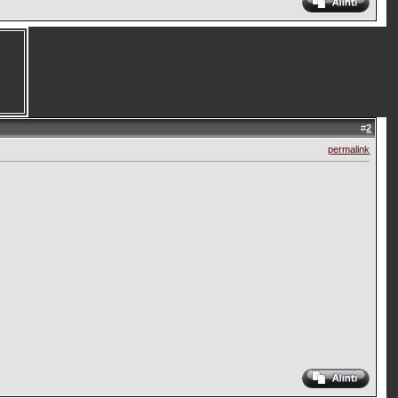
#
2
permalink