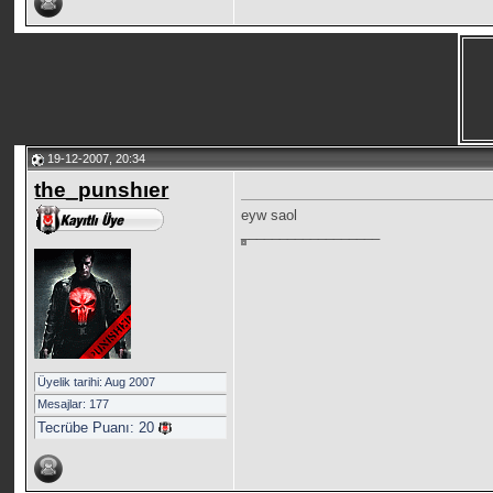
19-12-2007, 20:34
the_punshıer
eyw saol
__________________
Üyelik tarihi: Aug 2007
Mesajlar: 177
Tecrübe Puanı:
20