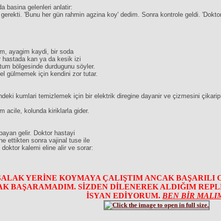
a basina gelenleri anlatir:
 gerekti. 'Bunu her gün rahmin agzina koy' dedim. Sonra kontrole geldi. 'Dok
um, ayagim kaydi, bir soda
r hastada kan ya da kesik izi
ktum bölgesinde durdugunu söyler.
nel gülmemek için kendini zor tutar.
çindeki kumlari temizlemek için bir elektrik diregine dayanir ve çizmesini çikar
 acile, kolunda kiriklarla gider.
ayan gelir. Doktor hastayi
 ettikten sonra vajinal tuse ile
doktor kalemi eline alir ve sorar:
SALAK YERİNE KOYMAYA ÇALIŞTIM ANCAK BAŞARILI 
K BAŞARAMADIM. SİZDEN DİLENEREK ALDIĞIM REPLER
İSYAN EDİYORUM.
BEN BİR MALI