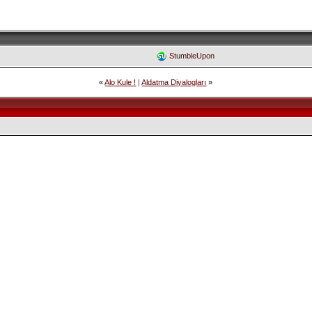
StumbleUpon
«
Alo Kule !
|
Aldatma Diyalogları
»