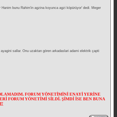
tor Hanim bunu Rahim'in agzina koyunca agzi köpürüyor' dedi. Meger
ip ayagini sallar. Onu uzaktan gören arkadaslari adami elektrik çapti
OLAMADIM. FORUM YÖNETİMİNİ ENAYİ YERİNE
İ FORUM YÖNETİMİ SİLDİ. ŞİMDİ İSE BEN BUNA
M!