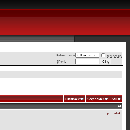
Kullanıcı ismi
Beni hatırla
Şifreniz
LinkBack
Seçenekler
Stil
#
1
permalink