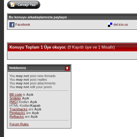
Bu konuyu arkadaşlarınızla paylaşın
Facebook
del.icio.us
Konuyu Toplam 1 Üye okuyor.
(0 Kayıtlı üye ve 1 Misafir)
Yetkileriniz
You
may not
post new threads
You
may not
post replies
You
may not
post attachments
You
may not
edit your posts
BB code
is
Açık
Smileler
Açık
[IMG]
Kodları
Açık
HTML-Kodları
Kapalı
Trackbacks
are
Açık
Pingbacks
are
Açık
Refbacks
are
Açık
Forum Rules