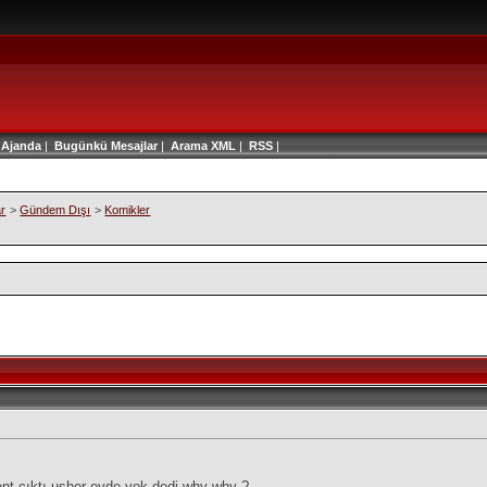
|
Ajanda
|
Bugünkü Mesajlar
|
Arama
XML
|
RSS
|
ar
>
Gündem Dışı
>
Komikler
ent çıktı usher evde yok dedi why why ?