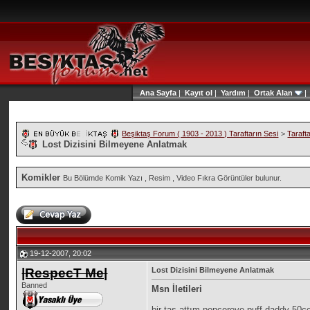
Ana Sayfa
|
Kayıt ol
|
Yardım
|
Ortak Alan
Beşiktaş Forum ( 1903 - 2013 ) Taraftarın Sesi
>
Taraft
Lost Dizisini Bilmeyene Anlatmak
Komikler
Bu Bölümde Komik Yazı , Resim , Video Fıkra Görüntüler bulunur.
19-12-2007, 20:02
|RespecT Me|
Lost Dizisini Bilmeyene Anlatmak
Banned
Msn İletileri
bir taş attım pencereye puff daddy 50c