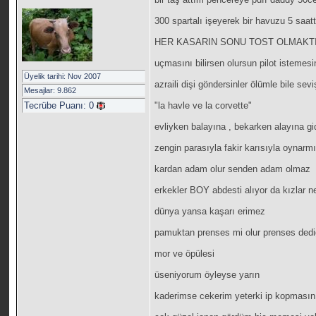
300 spartalı işeyerek bir havuzu 5 saat
HER KASARIN SONU TOST OLMAKT
uçmasını bilirsen olursun pilot istemesin
Üyelik tarihi: Nov 2007
azraili dişi göndersinler ölümle bile sevi
Mesajlar: 9.862
Tecrübe Puanı:
0
"la havle ve la corvette"
evliyken balayına , bekarken alayına gi
zengin parasıyla fakir karısıyla oynarm
kardan adam olur senden adam olmaz
erkekler BOY abdesti alıyor da kızlar 
dünya yansa kaşarı erimez
pamuktan prenses mi olur prenses dediği
mor ve öpülesi
üseniyorum öyleyse yarın
kaderimse cekerim yeterki ip kopmasın