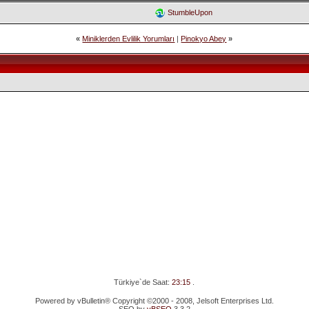
StumbleUpon
«
Miniklerden Evlilik Yorumları
|
Pinokyo Abey
»
Türkiye`de Saat:
23:15
.
Powered by vBulletin® Copyright ©2000 - 2008, Jelsoft Enterprises Ltd.