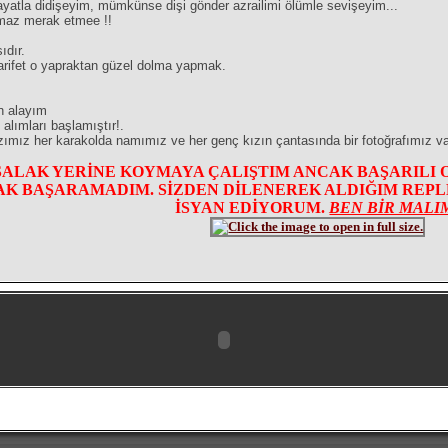
atla didişeyim, mümkünse dişi gönder azrailimi ölümle sevişeyim...
şmaz merak etmee !!
ıdır.
rifet o yapraktan güzel dolma yapmak.
n alayım
alımları başlamıştır!.
mız her karakolda namımız ve her genç kızın çantasında bir fotoğrafımız va
SALAK YERİNE KOYMAYA ÇALIŞTIM ANCAK BAŞARILI 
K BAŞARAMADIM. SİZDEN DİLENEREK ALDIĞIM REPLER
İSYAN EDİYORUM.
BEN BİR MALI