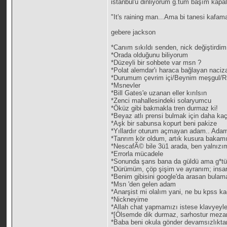
istanbul'u dinliyorum g.tüm başım kapal
"It's raining man...Ama bi tanesi kaf
gebere jackson
*Canım sıkıldı senden, nick değiştird
*Orada olduğunu biliyorum
*Düzeyli bir sohbete var msn ?
*Polat alemdar'ı haraca bağlayan naciza
*Durumum çevrim içi/Beynim meşgul/Ru
*Msnevler
*Bill Gates'e uzanan eller kırılsın
*Zenci mahallesindeki solaryumcu
*Öküz gibi bakmakla tren durmaz ki!
*Beyaz atlı prensi bulmak için daha k
*Aşk bir sabunsa kopurt beni pakize
*Yıllardır oturum açmayan adam.. Adam 
*Tanrım kör oldum, artık kusura bakam
*NescafÃ© bile 3ü1 arada, ben yalnızı
*Errorla mücadele
*Sonunda şans bana da güldü ama g*tüy
*Dürümüm, çöp şişim ve ayranım; insa
*Benim gibisini google'da arasan bulam
*Msn 'den gelen adam
*Anarşist mi olalım yani, ne bu kpss ka
*Nickneyime
*Allah chat yapmamızı istese klavyeyle
*[Ölsemde dik durmaz, sarhostur mezar
*Baba beni okula gönder devamsızlıkta