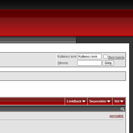
Kullanıcı ismi
Beni hatırla
Şifreniz
LinkBack
Seçenekler
Stil
#
1
permalink