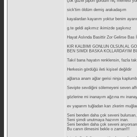
çok güzel japon gördüm hiç memesi yo
sick'tim öldüm demiş arakadaşım
kayalardan kayarım yoktur benim ayarı
g.te geldi aşkımız ikimizde şaşkınız
Hayat Aslında Basittir Zor Gelirse Bas İ
KIR KALBIMI GONLUN OLSUN,AL G
BEN SIMDI BASKA KOLLARDAYIM BU 
Takıl bana hayatın renklensin, fazla t
Herkesin gördüğü ileti kişisel değildir
ağlarsa anam ağlar gerisi ninja kaplumb
Sevipte sevdiğini sölemeyeni seven aff
gözlerine mi inanayım ağzına mı inanay
ev yaparım tuğladan karı zkerim muğla
Seni benden daha çok seveni bulursan,
Seni şimdi unutmaya hazırım inan.
Seni benden daha çok seveni arıyorsan
Bu canın ölmesini bekle o zaman!!!