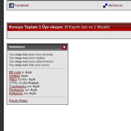
Facebook
del.icio.us
Konuyu Toplam 1 Üye okuyor.
(0 Kayıtlı üye ve 1 Misafir)
Yetkileriniz
You
may not
post new threads
You
may not
post replies
You
may not
post attachments
You
may not
edit your posts
BB code
is
Açık
Smileler
Açık
[IMG]
Kodları
Açık
HTML-Kodları
Kapalı
Trackbacks
are
Açık
Pingbacks
are
Açık
Refbacks
are
Açık
Forum Rules