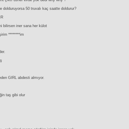
te dolduruyorsa 50 truvalı kaç saatte doldurur?
IR
i bilirsen iner sana her külot
şirim ********im
der.
ış
neden GIRL abdesti almıyor.
n taş gibi olur