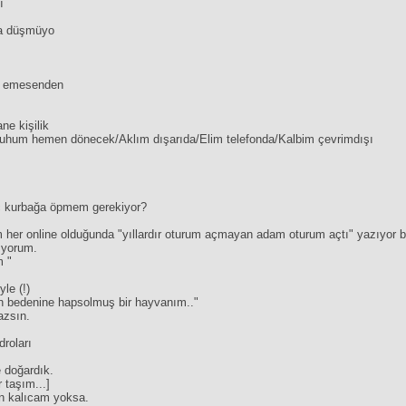
ı
ama düşmüyo
im emesenden
ne kişilik
hum hemen dönecek/Aklım dışarıda/Elim telefonda/Kalbim çevrimdışı
aç kurbağa öpmem gerekiyor?
her online olduğunda "yıllardır oturum açmayan adam oturum açtı" yazıyor bil
ıyorum.
m "
le (!)
n bedenine hapsolmuş bir hayvanım.."
azsın.
droları
 doğardık.
 taşım...]
n kalıcam yoksa.