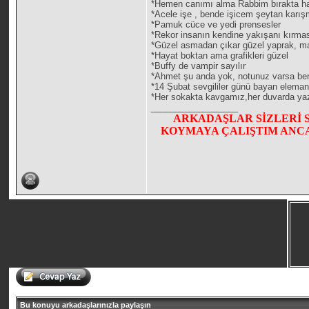
*Hemen canımı alma Rabbim bırakta hay
*Acele işe , bende işicem şeytan karı
*Pamuk cüce ve yedi prensesler
*Rekor insanın kendine yakışanı kırmas
*Güzel asmadan çıkar güzel yaprak, ma
*Hayat boktan ama grafikleri güzel
*Buffy de vampir sayılır
*Ahmet şu anda yok, notunuz varsa be
*14 Şubat sevgililer günü bayan eleman 
*Her sokakta kavgamız,her duvarda yazı
__________________
ARKADAŞLAR SİZLERİ 
KOYMAYA ÇALIŞTIM ANCA
Bu konuyu arkadaşlarınızla paylaşın