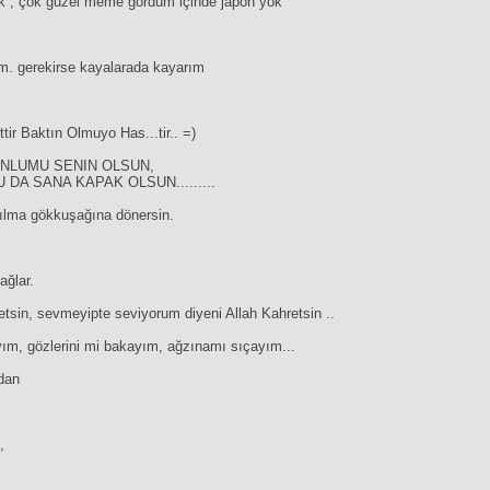
k , çok güzel meme gördüm içinde japon yok
m. gerekirse kayalarada kayarım
ttir Baktın Olmuyo Has...tir.. =)
ONLUMU SENIN OLSUN,
DA SANA KAPAK OLSUN.........
akılma gökkuşağına dönersin.
ağlar.
etsin, sevmeyipte seviyorum diyeni Allah Kahretsin ..
ım, gözlerini mi bakayım, ağzınamı sıçayım...
dan
,