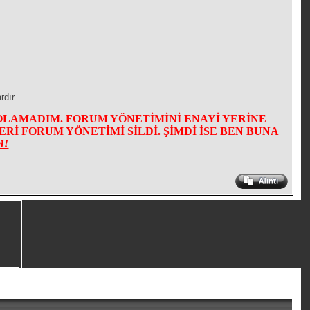
rdır.
OLAMADIM. FORUM YÖNETİMİNİ ENAYİ YERİNE
İ FORUM YÖNETİMİ SİLDİ. ŞİMDİ İSE BEN BUNA
M!