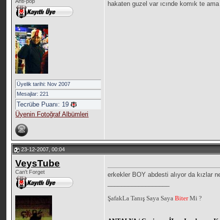
Anti-pop
hakaten guzel var ıcınde komık te ama
Üyelik tarihi: Nov 2007
Mesajlar: 221
Tecrübe Puanı:
19
Üyenin Fotoğraf Albümleri
23-12-2007, 00:04
VeysTube
Can't Forget
erkekler BOY abdesti alıyor da kızlar 
__________________
ŞafakLa Tanış Saya Saya
Biter
Mi ?