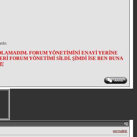
rdır.
OLAMADIM. FORUM YÖNETİMİNİ ENAYİ YERİNE
İ FORUM YÖNETİMİ SİLDİ. ŞİMDİ İSE BEN BUNA
M!
#
2
permalink