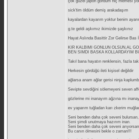
çok güzel japon gördüm hiç memesi yo
sick'tim öldüm demiş arakadaşım
kayalardan kayarım yoktur benim ayarı
g.te geldi aşkımız ikimizde şaşkınız
Hayat Aslında Basittir Zor Gelirse Bas İ
KIR KALBIMI GONLUN OLSUN,AL G
BEN SIMDI BASKA KOLLARDAYIM BU 
Takıl bana hayatın renklensin, fazla t
Herkesin gördüğü ileti kişisel değildir
ağlarsa anam ağlar gerisi ninja kaplumb
Sevipte sevdiğini sölemeyeni seven aff
gözlerine mi inanayım ağzına mı inanay
ev yaparım tuğladan karı zkerim muğla
Seni benden daha çok seveni bulursan,
Seni şimdi unutmaya hazırım inan.
Seni benden daha çok seveni arıyorsan
Bu canın ölmesini bekle o zaman!!!