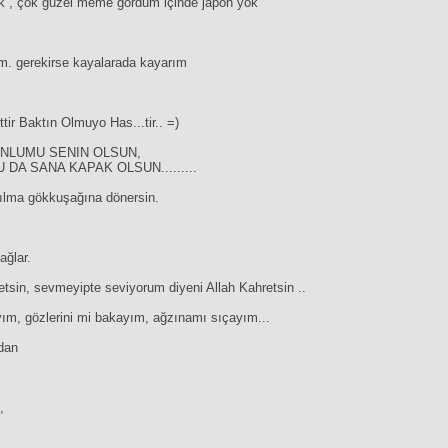
k , çok güzel meme gördüm içinde japon yok
m. gerekirse kayalarada kayarım
ttir Baktın Olmuyo Has...tir.. =)
ONLUMU SENIN OLSUN,
DA SANA KAPAK OLSUN.........
akılma gökkuşağına dönersin.
ağlar.
etsin, sevmeyipte seviyorum diyeni Allah Kahretsin ..
ım, gözlerini mi bakayım, ağzınamı sıçayım...
dan
,