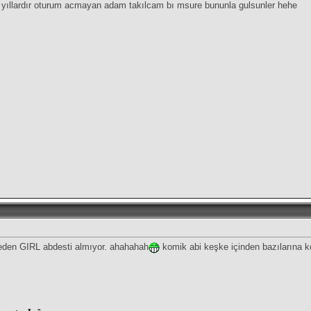
 yıllardır oturum acmayan adam takılcam bı msure bununla gulsunler hehe
neden GIRL abdesti almıyor. ahahahah
komik abi keşke içinden bazılarına k