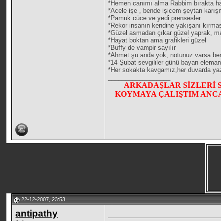
*Hemen canımı alma Rabbim bırakta hay
*Acele işe , bende işicem şeytan karı
*Pamuk cüce ve yedi prensesler
*Rekor insanın kendine yakışanı kırmas
*Güzel asmadan çıkar güzel yaprak, ma
*Hayat boktan ama grafikleri güzel
*Buffy de vampir sayılır
*Ahmet şu anda yok, notunuz varsa be
*14 Şubat sevgililer günü bayan eleman 
*Her sokakta kavgamız,her duvarda yazı
__________________
ARKADAŞLAR SİZLERİ 
KOYMAYA ÇALIŞTIM ANCA
22-12-2007, 23:53
antipathy