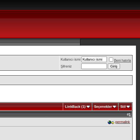
Kullanıcı ismi
Beni hatırla
Şifreniz
LinkBack (1)
Seçenekler
Stil
#
1
permalink