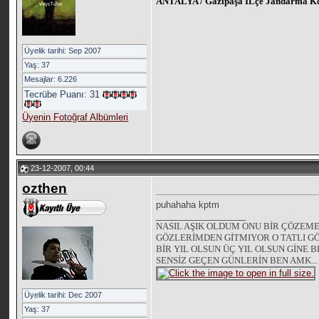
ANTALYA / Gazipaşa İLçe Jandarma K
Üyelik tarihi: Sep 2007
Yaş: 37
Mesajlar: 6.226
Tecrübe Puanı:
31
Üyenin Fotoğraf Albümleri
23-12-2007, 00:44
ozthen
puhahaha kptm
__________________
NASIL AŞIK OLDUM ONU BİR ÇÖZEM
GÖZLERİMDEN GİTMIYOR O TATLI G
BİR YIL OLSUN ÜÇ YIL OLSUN GİNE 
SENSİZ GEÇEN GÜNLERİN BEN AMK...
Üyelik tarihi: Dec 2007
Yaş: 37