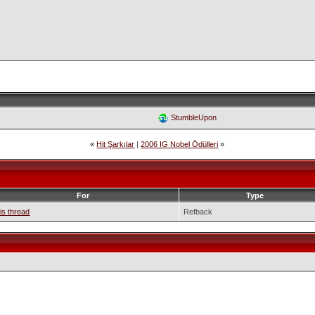
StumbleUpon
«
Hit Şarkılar
|
2006 IG Nobel Ödülleri
»
For
Type
is thread
Refback