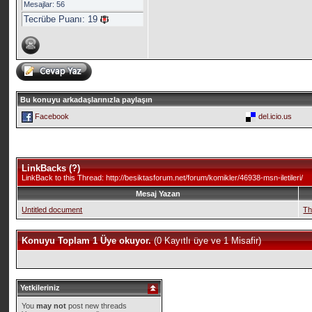
Mesajlar: 56
Tecrübe Puanı:
19
Bu konuyu arkadaşlarınızla paylaşın
Facebook
del.icio.us
LinkBacks (
?
)
LinkBack to this Thread: http://besiktasforum.net/forum/komikler/46938-msn-iletileri/
Mesaj Yazan
Untitled document
Th
Konuyu Toplam 1 Üye okuyor.
(0 Kayıtlı üye ve 1 Misafir)
Yetkileriniz
You
may not
post new threads