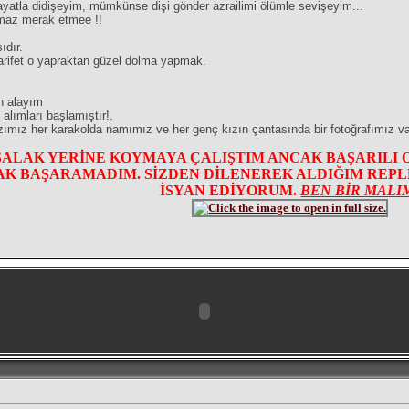
atla didişeyim, mümkünse dişi gönder azrailimi ölümle sevişeyim...
şmaz merak etmee !!
ıdır.
rifet o yapraktan güzel dolma yapmak.
n alayım
alımları başlamıştır!.
mız her karakolda namımız ve her genç kızın çantasında bir fotoğrafımız va
SALAK YERİNE KOYMAYA ÇALIŞTIM ANCAK BAŞARILI 
K BAŞARAMADIM. SİZDEN DİLENEREK ALDIĞIM REPLER
İSYAN EDİYORUM.
BEN BİR MALI