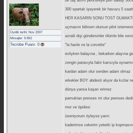
bir taş attım pencereye puff daddy 50c
300 spartalı işeyerek bir havuzu 5 saat
HER KASARIN SONU TOST OLMAKT
uçmasını bilirsen olursun pilot istemesin
Üyelik tarihi: Nov 2007
azraili dişi göndersinler ölümle bile sevi
Mesajlar: 9.862
Tecrübe Puanı:
0
"la havle ve la corvette"
evliyken balayına , bekarken alayına gi
zengin parasıyla fakir karısıyla oynarm
kardan adam olur senden adam olmaz
erkekler BOY abdesti alıyor da kızlar 
dünya yansa kaşarı erimez
pamuktan prenses mi olur prenses dediği
mor ve öpülesi
üseniyorum öyleyse yarın
kaderimse cekerim yeterki ip kopmasın