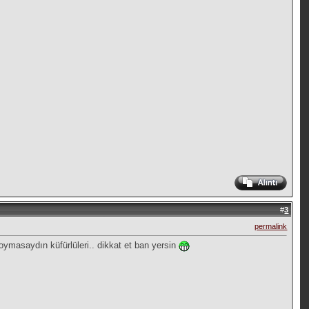
#
3
permalink
oymasaydın küfürlüleri.. dikkat et ban yersin