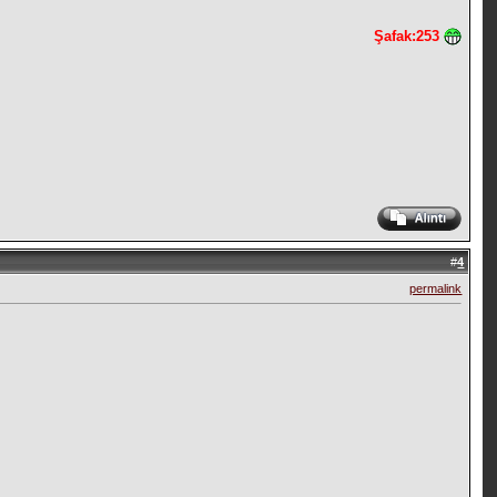
Şafak:253
#
4
permalink