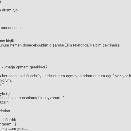
ı
ama düşmüyo
im emesenden
ne kişilik
hum hemen dönecek/Aklım dışarıda/Elim telefonda/Kalbim çevrimdışı
aç kurbağa öpmem gerekiyor?
her online olduğunda "yıllardır oturum açmayan adam oturum açtı" yazıyor bil
ıyorum.
m "
le (!)
n bedenine hapsolmuş bir hayvanım.."
azsın.
droları
 doğardık.
 taşım...]
n kalıcam yoksa.