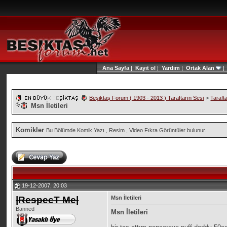
Ana Sayfa
|
Kayıt ol
|
Yardım
|
Ortak Alan
Beşiktaş Forum ( 1903 - 2013 ) Taraftarın Sesi
>
Taraft
Msn İletileri
Komikler
Bu Bölümde Komik Yazı , Resim , Video Fıkra Görüntüler bulunur.
19-12-2007, 20:03
|RespecT Me|
Msn İletileri
Banned
Msn İletileri