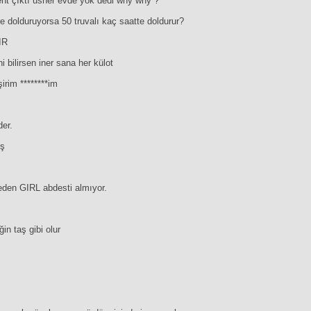
ent çıktı usher evde yok dedi why why ?
te dolduruyorsa 50 truvalı kaç saatte doldurur?
IR
i bilirsen iner sana her külot
şirim ********im
der.
ış
neden GIRL abdesti almıyor.
n taş gibi olur