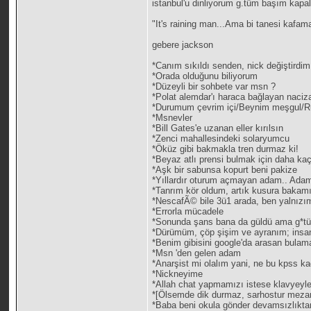
istanbul'u dinliyorum g.tüm başım kapal
"It's raining man...Ama bi tanesi kaf
gebere jackson
*Canım sıkıldı senden, nick değiştird
*Orada olduğunu biliyorum
*Düzeyli bir sohbete var msn ?
*Polat alemdar'ı haraca bağlayan naciza
*Durumum çevrim içi/Beynim meşgul/Ru
*Msnevler
*Bill Gates'e uzanan eller kırılsın
*Zenci mahallesindeki solaryumcu
*Öküz gibi bakmakla tren durmaz ki!
*Beyaz atlı prensi bulmak için daha k
*Aşk bir sabunsa kopurt beni pakize
*Yıllardır oturum açmayan adam.. Adam 
*Tanrım kör oldum, artık kusura bakam
*NescafÃ© bile 3ü1 arada, ben yalnızı
*Errorla mücadele
*Sonunda şans bana da güldü ama g*tüy
*Dürümüm, çöp şişim ve ayranım; insa
*Benim gibisini google'da arasan bulam
*Msn 'den gelen adam
*Anarşist mi olalım yani, ne bu kpss ka
*Nickneyime
*Allah chat yapmamızı istese klavyeyle
*[Ölsemde dik durmaz, sarhostur mezar
*Baba beni okula gönder devamsızlıkta