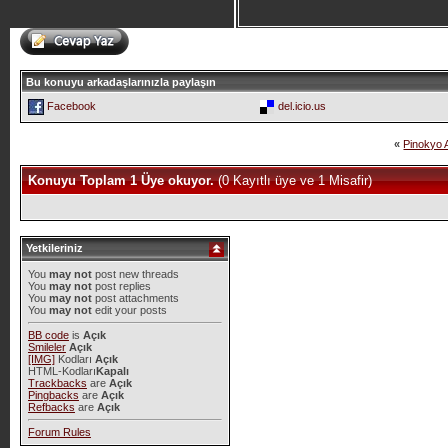
Bu konuyu arkadaşlarınızla paylaşın
Facebook
del.icio.us
«
Pinokyo 
Konuyu Toplam 1 Üye okuyor.
(0 Kayıtlı üye ve 1 Misafir)
Yetkileriniz
You
may not
post new threads
You
may not
post replies
You
may not
post attachments
You
may not
edit your posts
BB code
is
Açık
Smileler
Açık
[IMG]
Kodları
Açık
HTML-Kodları
Kapalı
Trackbacks
are
Açık
Pingbacks
are
Açık
Refbacks
are
Açık
Forum Rules