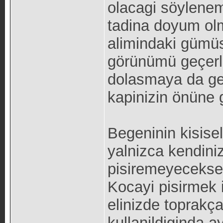
olacagi söylenem
tadina doyum olm
alimindaki gümüs 
görünümü geçerli
dolasmaya da gere
kapinizin önüne g
Begeninin kisise
yalnizca kendiniz
pisiremeyecekse
Kocayi pisirmek i
elinizde toprakç
kullanildiginda ayn