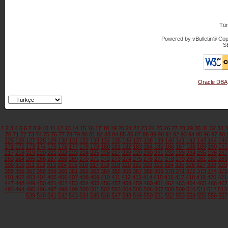
Tür
Powered by vBulletin® Copy
S
Oracle DBA
1
2
3
4
5
6
7
8
9
10
11
12
13
14
15
16
17
18
19
20
21
22
23
24
25
26
27
28
29
30
31
32
33
3
70
71
72
73
74
75
76
77
78
79
80
81
82
83
84
85
86
87
88
89
90
91
92
93
94
95
96
97
98
125
126
127
128
129
130
131
132
133
134
135
136
137
138
139
140
141
142
143
144
145
171
172
173
174
175
176
177
178
179
180
181
182
183
184
185
186
187
188
189
190
191
217
218
219
220
221
222
223
224
225
226
227
228
229
230
231
232
233
234
235
236
237
263
264
265
266
267
268
269
270
271
272
273
274
275
276
277
278
279
280
281
282
283
309
310
311
312
313
314
315
316
317
318
319
320
321
322
323
324
325
326
327
328
329
355
356
357
358
359
360
361
362
363
364
365
366
367
368
369
370
371
372
373
374
375
401
402
403
404
405
406
407
408
409
410
411
412
413
414
415
416
417
418
419
420
421
447
448
449
450
451
452
453
454
455
456
457
458
459
460
461
462
463
464
465
466
467
493
494
495
496
497
498
499
500
501
502
503
504
505
506
507
508
509
510
511
512
513
539
540
541
542
543
544
545
546
547
548
549
550
551
552
553
554
555
556
557