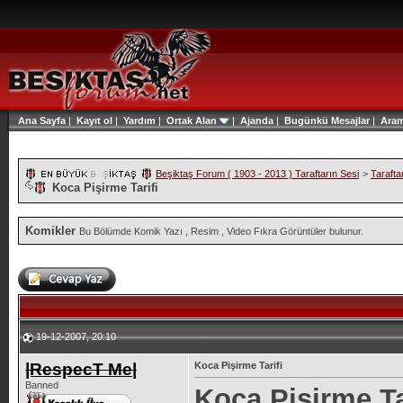
Ana Sayfa
|
Kayıt ol
|
Yardım
|
Ortak Alan
|
Ajanda
|
Bugünkü Mesajlar
|
Ara
Beşiktaş Forum ( 1903 - 2013 ) Taraftarın Sesi
>
Tarafta
Koca Pişirme Tarifi
Komikler
Bu Bölümde Komik Yazı , Resim , Video Fıkra Görüntüler bulunur.
19-12-2007, 20:10
|RespecT Me|
Koca Pişirme Tarifi
Banned
Koca Pişirme Ta