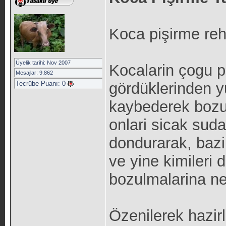
Koca pişirme reh
Üyelik tarihi: Nov 2007
Kocalarin çogu p
Mesajlar: 9.862
Tecrübe Puanı:
0
gördüklerinden yum
kaybederek bozul
onlari sicak suda 
dondurarak, bazi
ve yine kimileri
bozulmalarina ne
Özenilerek hazir