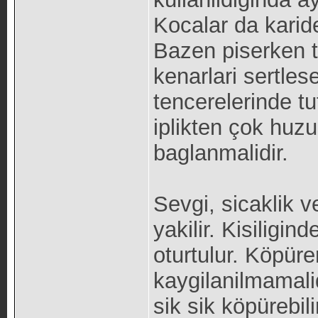
Kocalar da karides
Bazen piserken t
kenarlari sertlese
tencerelerinde t
iplikten çok huzu
baglanmalidir.
Sevgi, sicaklik v
yakilir. Kisiligi
oturtulur. Köpür
kaygilanilmamali
sik sik köpürebili