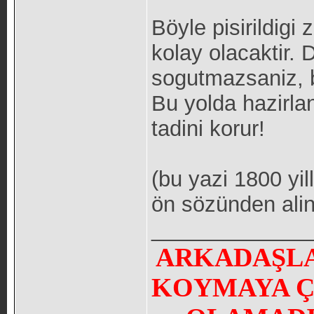
Böyle pisirildigi
kolay olacaktir. 
sogutmazsaniz, b
Bu yolda hazirla
tadini korur!
(bu yazi 1800 yil
ön sözünden alin
_____________
ARKADAŞLA
KOYMAYA Ç