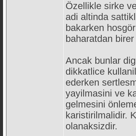
Özellikle sirke v
adi altinda sattik
bakarken hosgörü
baharatdan birer 
Ancak bunlar dig
dikkatlice kullani
ederken sertlesm
yayilmasini ve k
gelmesini önlemek
karistirilmalidir
olanaksizdir.