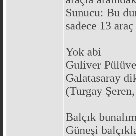
Sunucu: Bu du
sadece 13 araç 
Yok abi
Guliver Pülüver
Galatasaray dik
(Turgay Şeren,
Balçık bunalım
Güneşi balçıkl