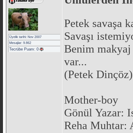
Petek savaşa k
Savaşı istemiyo
Üyelik tarihi: Nov 2007
Mesajlar: 9.862
Benim makyaj 
Tecrübe Puanı:
0
var...
(Petek Dinçöz)
Mother-boy
Gönül Yazar: I
Reha Muhtar: 