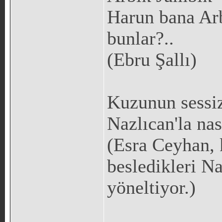
Harun bana Arb
bunlar?..
(Ebru Şallı)
Kuzunun sessiz
Nazlıcan'la nası
(Esra Ceyhan, k
besledikleri Na
yöneltiyor.)