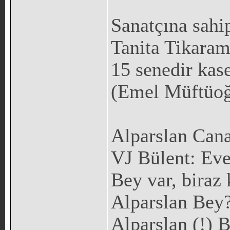
Sanatçına sahi
Tanita Tikaram
15 senedir kas
(Emel Müftüoğl
Alparslan Can
VJ Bülent: Eve
Bey var, biraz 
Alparslan Bey?
Alparslan (!) 