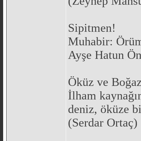
(Zeynep Mansu
Sipitmen!
Muhabir: Örümc
Ayşe Hatun Ön
Öküz ve Boğa
İlham kaynağı
deniz, öküze bi
(Serdar Ortaç)