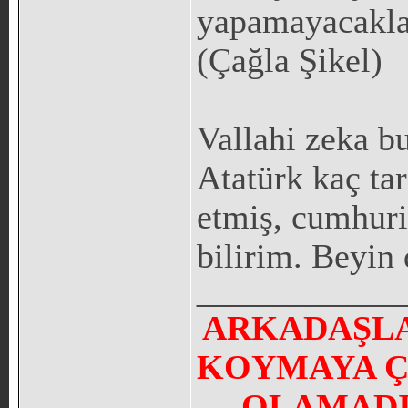
yapamayacakları
(Çağla Şikel)
Vallahi zeka b
Atatürk kaç ta
etmiş, cumhuriy
bilirim. Beyin 
_____________
ARKADAŞLA
KOYMAYA Ç
OLAMADI