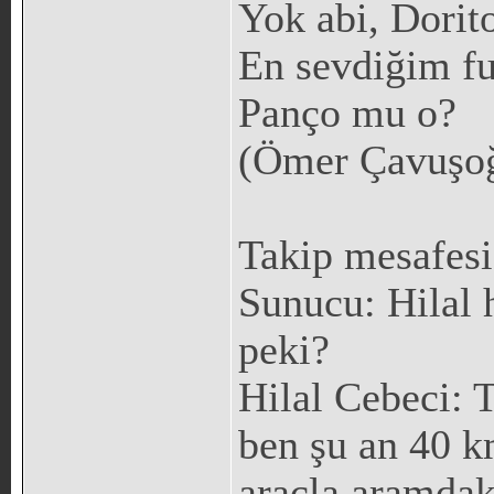
Yok abi, Dorit
En sevdiğim fu
Panço mu o?
(Ömer Çavuşoğ
Takip mesafesi
Sunucu: Hilal 
peki?
Hilal Cebeci: 
ben şu an 40 k
araçla aramdak