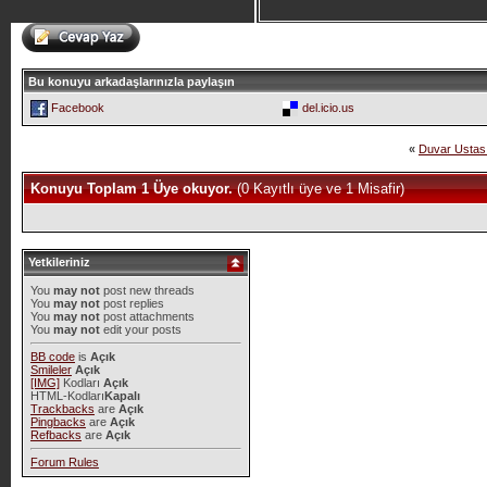
Bu konuyu arkadaşlarınızla paylaşın
Facebook
del.icio.us
«
Duvar Ustas
Konuyu Toplam 1 Üye okuyor.
(0 Kayıtlı üye ve 1 Misafir)
Yetkileriniz
You
may not
post new threads
You
may not
post replies
You
may not
post attachments
You
may not
edit your posts
BB code
is
Açık
Smileler
Açık
[IMG]
Kodları
Açık
HTML-Kodları
Kapalı
Trackbacks
are
Açık
Pingbacks
are
Açık
Refbacks
are
Açık
Forum Rules