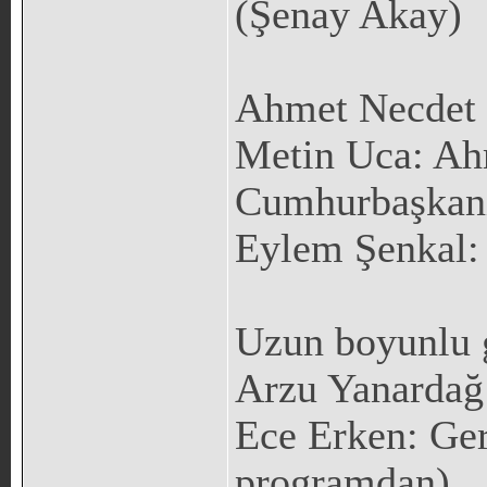
(Şenay Akay)
Ahmet Necdet
Metin Uca: Ahm
Cumhurbaşkanı
Eylem Şenkal: I
Uzun boyunlu 
Arzu Yanardağ:
Ece Erken: Gerg
programdan)