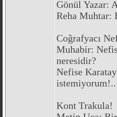
Gönül Yazar: A
Reha Muhtar: E
Coğrafyacı Nef
Muhabir: Nefis
neresidir?
Nefise Karata
istemiyorum!..
Kont Trakula!
Metin Uca: Bi