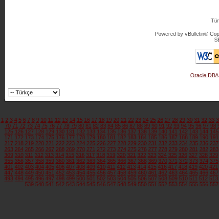
Tür
Powered by vBulletin® Copy
S
Oracle DBA
1
2
3
4
5
6
7
8
9
10
11
12
13
14
15
16
17
18
19
20
21
22
23
24
25
26
27
28
29
30
31
32
33
3
70
71
72
73
74
75
76
77
78
79
80
81
82
83
84
85
86
87
88
89
90
91
92
93
94
95
96
97
98
125
126
127
128
129
130
131
132
133
134
135
136
137
138
139
140
141
142
143
144
145
171
172
173
174
175
176
177
178
179
180
181
182
183
184
185
186
187
188
189
190
191
217
218
219
220
221
222
223
224
225
226
227
228
229
230
231
232
233
234
235
236
237
263
264
265
266
267
268
269
270
271
272
273
274
275
276
277
278
279
280
281
282
283
309
310
311
312
313
314
315
316
317
318
319
320
321
322
323
324
325
326
327
328
329
355
356
357
358
359
360
361
362
363
364
365
366
367
368
369
370
371
372
373
374
375
401
402
403
404
405
406
407
408
409
410
411
412
413
414
415
416
417
418
419
420
421
447
448
449
450
451
452
453
454
455
456
457
458
459
460
461
462
463
464
465
466
467
493
494
495
496
497
498
499
500
501
502
503
504
505
506
507
508
509
510
511
512
513
539
540
541
542
543
544
545
546
547
548
549
550
551
552
553
554
555
556
557