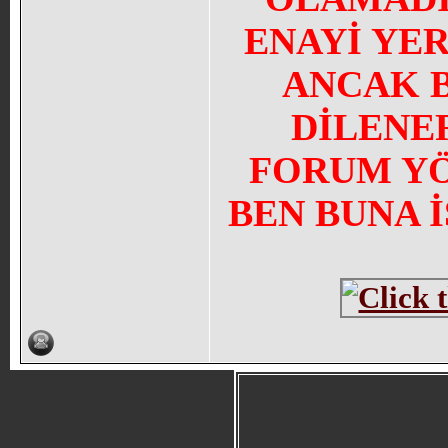
ENAYİ YE
ANCAK 
DİLENE
FORUM YÖN
BEN BUNA 