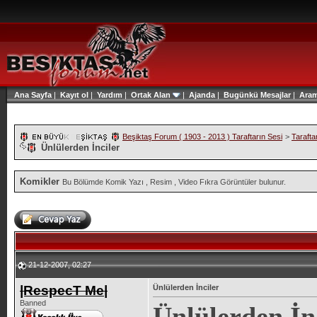
Ana Sayfa
|
Kayıt ol
|
Yardım
|
Ortak Alan
|
Ajanda
|
Bugünkü Mesajlar
|
Ara
Beşiktaş Forum ( 1903 - 2013 ) Taraftarın Sesi
>
Tarafta
Ünlülerden İnciler
Komikler
Bu Bölümde Komik Yazı , Resim , Video Fıkra Görüntüler bulunur.
21-12-2007, 02:27
|RespecT Me|
Ünlülerden İnciler
Banned
Ünlülerden İn