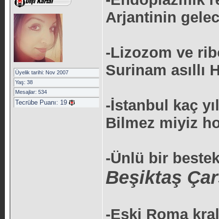
Arjantinin gele
-Lizozom ve ri
Surinam asıllı H
Üyelik tarihi: Nov 2007
Yaş: 38
Mesajlar: 534
-İstanbul kaç yı
Tecrübe Puanı:
19
Bilmez miyiz h
-Ünlü bir bestek
Beşiktaş Ça
-Eski Roma krall