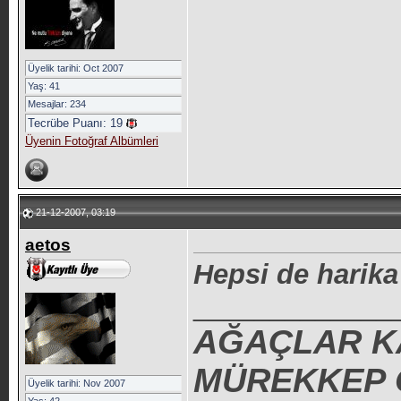
Üyelik tarihi: Oct 2007
Yaş: 41
Mesajlar: 234
Tecrübe Puanı:
19
Üyenin Fotoğraf Albümleri
21-12-2007, 03:19
aetos
Hepsi de harika
_____________
AĞAÇLAR K
MÜREKKEP O
Üyelik tarihi: Nov 2007