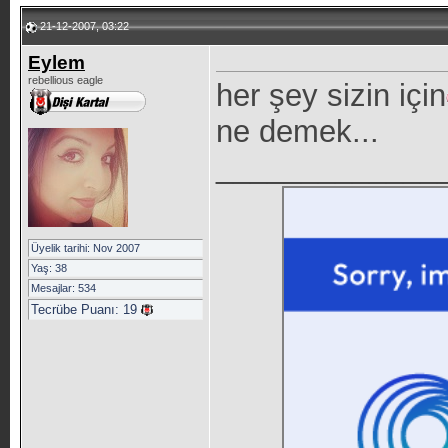
21-12-2007, 03:22
Eylem
rebellious eagle
her şey sizin için
ne demek...
_____________
Üyelik tarihi: Nov 2007
Yaş: 38
Mesajlar: 534
Tecrübe Puanı:
19