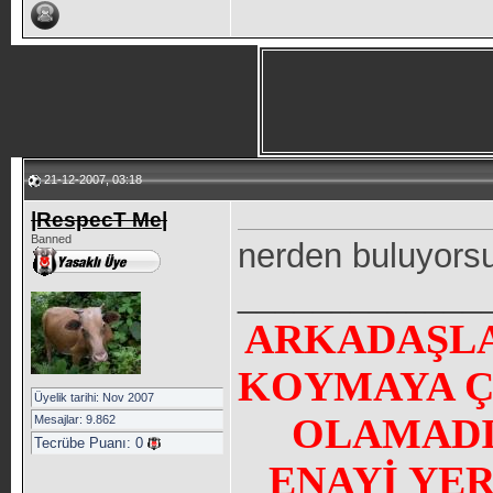
21-12-2007, 03:18
|RespecT Me|
Banned
nerden buluyorsu
_____________
ARKADAŞLA
KOYMAYA Ç
Üyelik tarihi: Nov 2007
OLAMADI
Mesajlar: 9.862
Tecrübe Puanı:
0
ENAYİ YE