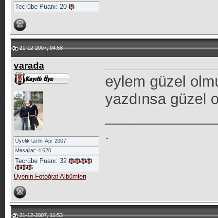
Tecrübe Puanı:
20
21-12-2007, 04:58
varada
eylem güzel olm
yazdınsa güzel 
_____________
.
Üyelik tarihi: Apr 2007
Mesajlar: 4.620
Tecrübe Puanı:
32
Üyenin Fotoğraf Albümleri
21-12-2007, 11:53