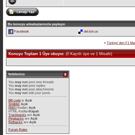
Bu konuyu arkadaşlarınızla paylaşın
Facebook
del.icio.us
«
Türkiye`den F1 Ma
Konuyu Toplam 1 Üye okuyor.
(0 Kayıtlı üye ve 1 Misafir)
Yetkileriniz
You
may not
post new threads
You
may not
post replies
You
may not
post attachments
You
may not
edit your posts
BB code
is
Açık
Smileler
Açık
[IMG]
Kodları
Açık
HTML-Kodları
Kapalı
Trackbacks
are
Açık
Pingbacks
are
Açık
Refbacks
are
Açık
Forum Rules