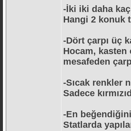
-İki iki daha ka
Hangi 2 konuk t
-Dört çarpı üç 
Hocam, kasten ç
mesafeden çarp
-Sıcak renkler n
Sadece kırmızıd
-En beğendiğini
Statlarda yapıl