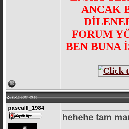
ANCAK 
DİLENE
FORUM YÖN
BEN BUNA 
21-12-2007, 03:18
pascalll_1984
hehehe tam man