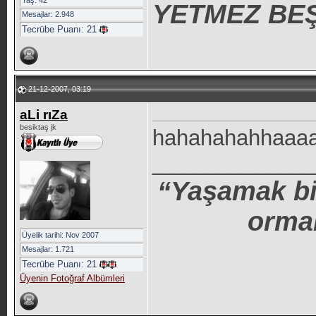
Yaş: 42
YETMEZ BEŞ
Mesajlar: 2.948
Tecrübe Puanı:
21
21-12-2007, 03:19
aLi rıZa
besiktaş jk
hahahahahhaaaaa
_____________
“Yaşamak bir
orma
Üyelik tarihi: Nov 2007
Mesajlar: 1.721
Tecrübe Puanı:
21
Üyenin Fotoğraf Albümleri