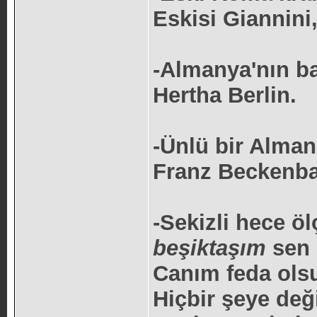
Eskisi Giannini,
-Almanya'nın ba
Hertha Berlin.
-Ünlü bir Alman
Franz Beckenb
-Sekizli hece ö
beşiktaşım
sen 
Canım feda ols
Hiçbir şeye değ