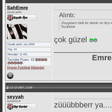
SahEmre
zɐʎaq ɥɐʎis
Alıntı:
-Duyguların belli bir ahenk ve ölçü 
Tezahürat
çok güzel
Üyelik tarihi: Jun 2006
_____________
Yaş: 44
Mesajlar: 11.401
Emre
Tecrübe Puanı:
43
Üyenin Fotoğraf Albümleri
21-12-2007, 11:58
seyyah
AyNaKoLiK
züüübbberr ya....