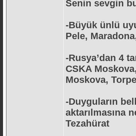
Senin sevgin b
-Büyük ünlü uy
Pele, Maradona
-Rusya’dan 4 ta
CSKA Moskova,
Moskova, Torp
-Duyguların bell
aktarılmasına n
Tezahürat