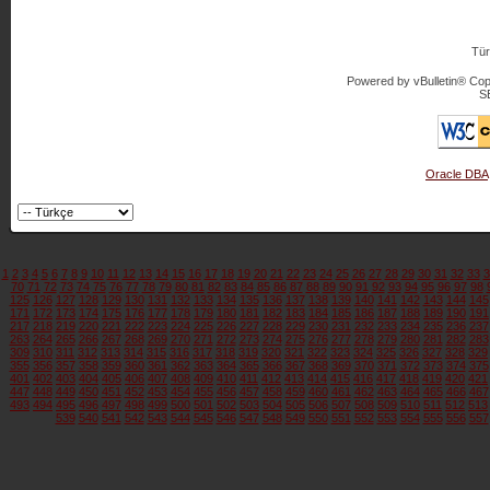
Tür
Powered by vBulletin® Copy
S
Oracle DBA
1
2
3
4
5
6
7
8
9
10
11
12
13
14
15
16
17
18
19
20
21
22
23
24
25
26
27
28
29
30
31
32
33
3
70
71
72
73
74
75
76
77
78
79
80
81
82
83
84
85
86
87
88
89
90
91
92
93
94
95
96
97
98
125
126
127
128
129
130
131
132
133
134
135
136
137
138
139
140
141
142
143
144
145
171
172
173
174
175
176
177
178
179
180
181
182
183
184
185
186
187
188
189
190
191
217
218
219
220
221
222
223
224
225
226
227
228
229
230
231
232
233
234
235
236
237
263
264
265
266
267
268
269
270
271
272
273
274
275
276
277
278
279
280
281
282
283
309
310
311
312
313
314
315
316
317
318
319
320
321
322
323
324
325
326
327
328
329
355
356
357
358
359
360
361
362
363
364
365
366
367
368
369
370
371
372
373
374
375
401
402
403
404
405
406
407
408
409
410
411
412
413
414
415
416
417
418
419
420
421
447
448
449
450
451
452
453
454
455
456
457
458
459
460
461
462
463
464
465
466
467
493
494
495
496
497
498
499
500
501
502
503
504
505
506
507
508
509
510
511
512
513
539
540
541
542
543
544
545
546
547
548
549
550
551
552
553
554
555
556
557