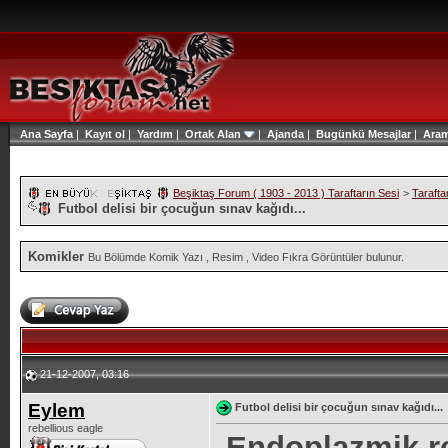
Ana Sayfa
|
Kayıt ol
|
Yardım
|
Ortak Alan
|
Ajanda
|
Bugünkü Mesajlar
|
Ara
Beşiktaş Forum ( 1903 - 2013 ) Taraftarın Sesi
>
Tarafta
Futbol delisi bir çocuğun sınav kağıdı...
Komikler
Bu Bölümde Komik Yazı , Resim , Video Fıkra Görüntüler bulunur.
21-12-2007, 03:16
Eylem
Futbol delisi bir çocuğun sınav kağıdı...
rebellious eagle
-Endoplazmik r