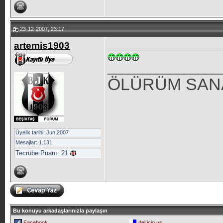
23-12-2007, 23:17
artemis1903
________________
ÖLÜRÜM SAN
Üyelik tarihi: Jun 2007
Mesajlar: 1.131
Tecrübe Puanı:
21
Bu konuyu arkadaşlarınızla paylaşın
Facebook
del.icio.us