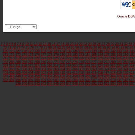
Oracle DBA
1
2
3
4
5
6
7
8
9
10
11
12
13
14
15
16
17
18
19
20
21
22
23
24
25
26
27
28
29
30
31
32
33
3
70
71
72
73
74
75
76
77
78
79
80
81
82
83
84
85
86
87
88
89
90
91
92
93
94
95
96
97
98
125
126
127
128
129
130
131
132
133
134
135
136
137
138
139
140
141
142
143
144
145
171
172
173
174
175
176
177
178
179
180
181
182
183
184
185
186
187
188
189
190
191
217
218
219
220
221
222
223
224
225
226
227
228
229
230
231
232
233
234
235
236
237
263
264
265
266
267
268
269
270
271
272
273
274
275
276
277
278
279
280
281
282
283
309
310
311
312
313
314
315
316
317
318
319
320
321
322
323
324
325
326
327
328
329
355
356
357
358
359
360
361
362
363
364
365
366
367
368
369
370
371
372
373
374
375
401
402
403
404
405
406
407
408
409
410
411
412
413
414
415
416
417
418
419
420
421
447
448
449
450
451
452
453
454
455
456
457
458
459
460
461
462
463
464
465
466
467
493
494
495
496
497
498
499
500
501
502
503
504
505
506
507
508
509
510
511
512
513
539
540
541
542
543
544
545
546
547
548
549
550
551
552
553
554
555
556
557