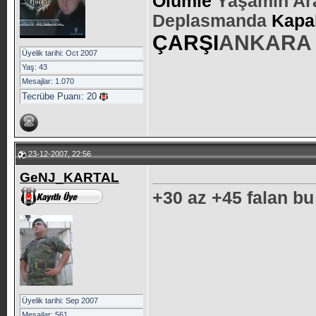
Ölümle
Yaşamın Ar
Deplasmanda
Kapa
ÇARŞI
ANKARA
Üyelik tarihi: Oct 2007
Yaş: 43
Mesajlar: 1.070
Tecrübe Puanı:
20
23-12-2007, 22:56
GeNJ_KARTAL
+30 az +45 falan b
Üyelik tarihi: Sep 2007
Mesajlar: 561