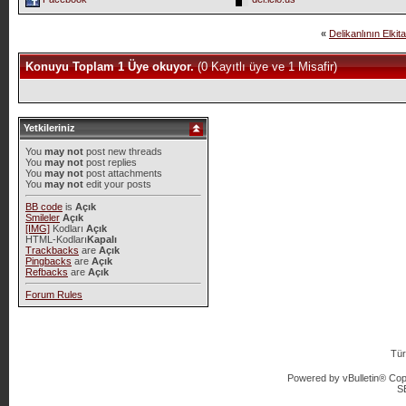
«
Delikanlının Elkit
Konuyu Toplam 1 Üye okuyor.
(0 Kayıtlı üye ve 1 Misafir)
Yetkileriniz
You
may not
post new threads
You
may not
post replies
You
may not
post attachments
You
may not
edit your posts
BB code
is
Açık
Smileler
Açık
[IMG]
Kodları
Açık
HTML-Kodları
Kapalı
Trackbacks
are
Açık
Pingbacks
are
Açık
Refbacks
are
Açık
Forum Rules
Tür
Powered by vBulletin® Copy
S