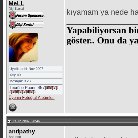
MeLL
Dişi Kartal
kıyamam ya nede haz
________________
Yapabiliyorsan bi
göster.. Onu da 
Üyelik tarihi: Nov 2007
Yaş: 40
Mesajlar: 3.250
Tecrübe Puanı:
45
Üyenin Fotoğraf Albümleri
23-12-2007, 20:46
antipathy
Anti-pop