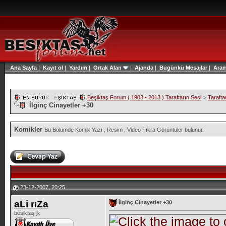
Ana Sayfa
|
Kayıt ol
|
Yardım
|
Ortak Alan
|
Ajanda
|
Bugünkü Mesajlar
|
Ara
Beşiktaş Forum ( 1903 - 2013 ) Taraftarın Sesi
>
Tarafta
İlginç Cinayetler +30
Komikler
Bu Bölümde Komik Yazı , Resim , Video Fıkra Görüntüler bulunur.
23-12-2007, 20:25
aLi rıZa
İlginç Cinayetler +30
besiktaş jk