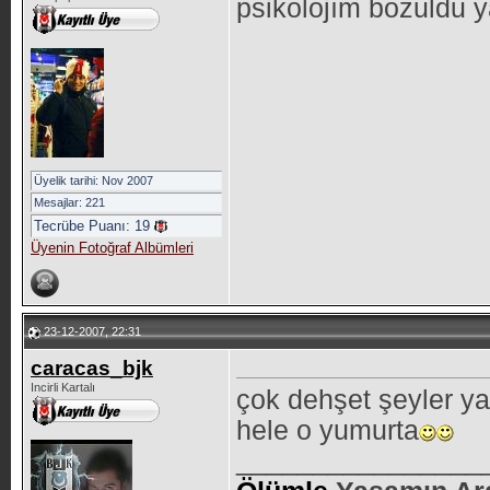
psikolojım bozuldu 
Üyelik tarihi: Nov 2007
Mesajlar: 221
Tecrübe Puanı:
19
Üyenin Fotoğraf Albümleri
23-12-2007, 22:31
caracas_bjk
Incirli Kartalı
çok dehşet şeyler y
hele o yumurta
________________