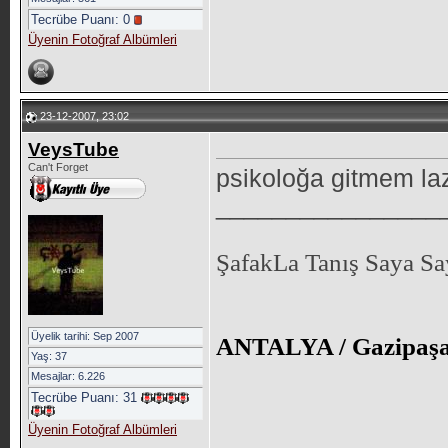
Tecrübe Puanı:
0
Üyenin Fotoğraf Albümleri
23-12-2007, 23:02
VeysTube
Can't Forget
psikoloğa gitmem l
________________
ŞafakLa Tanış Saya S
Üyelik tarihi: Sep 2007
ANTALYA / Gazipaşa
Yaş: 37
Mesajlar: 6.226
Tecrübe Puanı:
31
Üyenin Fotoğraf Albümleri