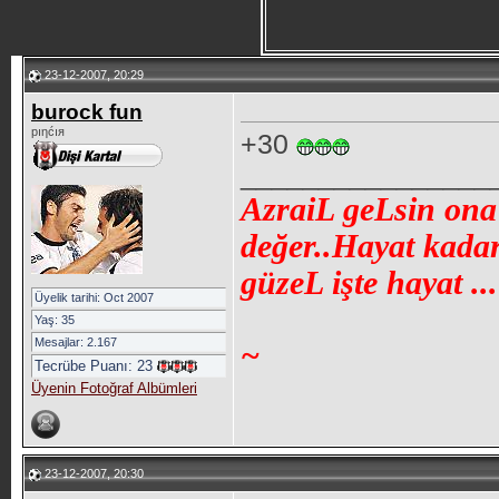
23-12-2007, 20:29
burock fun
pıηćıя
+30
________________
AzraiL geLsin ona 
değer..Hayat kadar
güzeL işte hayat ...
Üyelik tarihi: Oct 2007
Yaş: 35
Mesajlar: 2.167
~
Tecrübe Puanı:
23
Üyenin Fotoğraf Albümleri
23-12-2007, 20:30