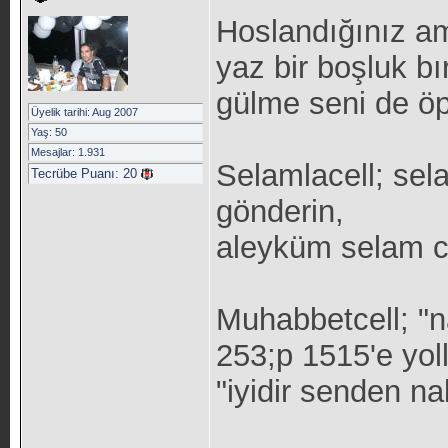
Hoslandığınız am
yaz bir boşluk bı
gülme seni de ö
Üyelik tarihi: Aug 2007
Yaş: 50
Mesajlar: 1.931
Selamlacell; se
Tecrübe Puanı:
20
gönderin,
aleyküm selam ce
Muhabbetcell; "
253;p 1515'e yoll
"iyidir senden na