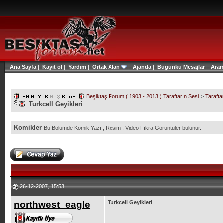
Ana Sayfa
|
Kayıt ol
|
Yardım
|
Ortak Alan
|
Ajanda
|
Bugünkü Mesajlar
|
Ara
Beşiktaş Forum ( 1903 - 2013 ) Taraftarın Sesi
>
Tarafta
Turkcell Geyikleri
Komikler
Bu Bölümde Komik Yazı , Resim , Video Fıkra Görüntüler bulunur.
26-12-2007, 15:53
northwest_eagle
Turkcell Geyikleri