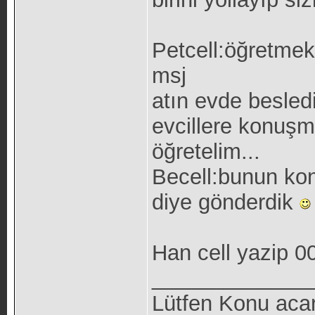
Petcell:öğretmek 
msj
atın evde besled
evcillere konuşm
öğretelim...
Becell:bunun ko
diye gönderdik
Han cell yazip 0
_____________
Lütfen Konu aca