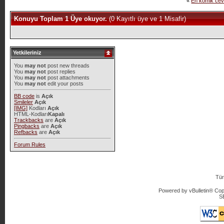
«
En komik cev
Konuyu Toplam 1 Üye okuyor.
(0 Kayıtlı üye ve 1 Misafir)
Yetkileriniz
You
may not
post new threads
You
may not
post replies
You
may not
post attachments
You
may not
edit your posts
BB code
is
Açık
Smileler
Açık
[IMG]
Kodları
Açık
HTML-Kodları
Kapalı
Trackbacks
are
Açık
Pingbacks
are
Açık
Refbacks
are
Açık
Forum Rules
Tür
Powered by vBulletin® Copy
S