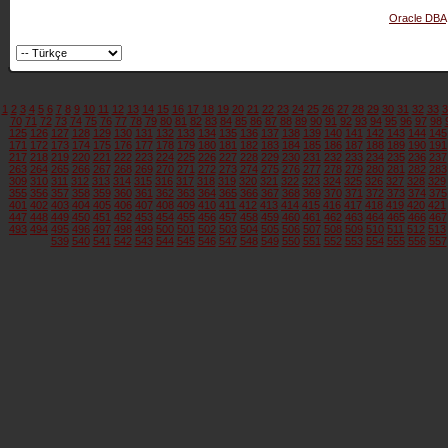
Oracle DBA
1
2
3
4
5
6
7
8
9
10
11
12
13
14
15
16
17
18
19
20
21
22
23
24
25
26
27
28
29
30
31
32
33
3
70
71
72
73
74
75
76
77
78
79
80
81
82
83
84
85
86
87
88
89
90
91
92
93
94
95
96
97
98
125
126
127
128
129
130
131
132
133
134
135
136
137
138
139
140
141
142
143
144
145
171
172
173
174
175
176
177
178
179
180
181
182
183
184
185
186
187
188
189
190
191
217
218
219
220
221
222
223
224
225
226
227
228
229
230
231
232
233
234
235
236
237
263
264
265
266
267
268
269
270
271
272
273
274
275
276
277
278
279
280
281
282
283
309
310
311
312
313
314
315
316
317
318
319
320
321
322
323
324
325
326
327
328
329
355
356
357
358
359
360
361
362
363
364
365
366
367
368
369
370
371
372
373
374
375
401
402
403
404
405
406
407
408
409
410
411
412
413
414
415
416
417
418
419
420
421
447
448
449
450
451
452
453
454
455
456
457
458
459
460
461
462
463
464
465
466
467
493
494
495
496
497
498
499
500
501
502
503
504
505
506
507
508
509
510
511
512
513
539
540
541
542
543
544
545
546
547
548
549
550
551
552
553
554
555
556
557