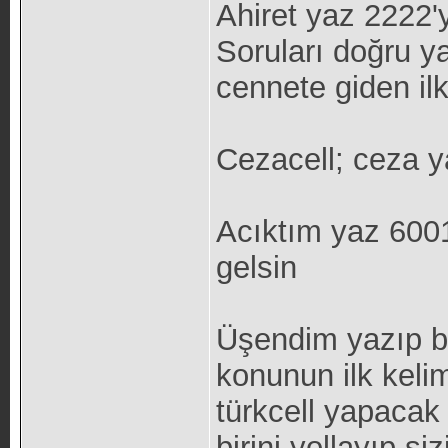
Ahiret yaz 2222'y
Soruları doğru y
cennete giden ilk
Cezacell; ceza ya
Acıktım yaz 600
gelsin
Üşendim yazıp bi
konunun ilk keli
türkcell yapacak
birini yollayıp si