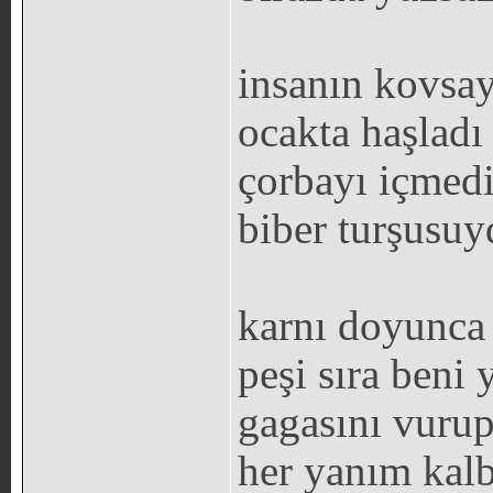
insanın kovsa
ocakta haşladı
çorbayı içmedi
biber turşusuy
karnı doyunca
peşi sıra beni 
gagasını vurup
her yanım kal