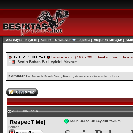
Ana Sayfa
|
Kayıt ol
|
Yardım
|
Ortak Alan
|
Ajanda
|
Bugünkü Mesajlar
|
Ara
Beşiktaş Forum ( 1903 - 2013 ) Taraftarın Sesi
>
Tarafta
Senin Baban Bir Leylekti Yavrum
Komikler
Bu Bölümde Komik Yazı , Resim , Video Fıkra Görüntüler bulunur.
29-12-2007, 22:04
|RespecT Me|
Senin Baban Bir Leylekti Yavrum
Banned