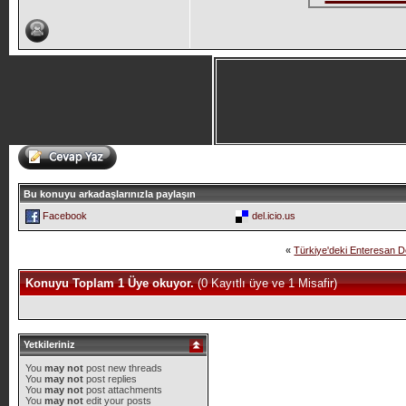
Bu konuyu arkadaşlarınızla paylaşın
Facebook
del.icio.us
«
Türkiye'deki Enteresan D
Konuyu Toplam 1 Üye okuyor.
(0 Kayıtlı üye ve 1 Misafir)
Yetkileriniz
You
may not
post new threads
You
may not
post replies
You
may not
post attachments
You
may not
edit your posts