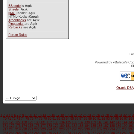
BB code
is
Açık
Smileler
Açık
[IMG]
Kodları
Açık
HTML-Kodları
Kapalı
Trackbacks
are
Açık
Pingbacks
are
Açık
Refbacks
are
Açık
Forum Rules
Tür
Powered by vBulletin® Copy
S
Oracle DBA
1
2
3
4
5
6
7
8
9
10
11
12
13
14
15
16
17
18
19
20
21
22
23
24
25
26
27
28
29
30
31
32
33
3
70
71
72
73
74
75
76
77
78
79
80
81
82
83
84
85
86
87
88
89
90
91
92
93
94
95
96
97
98
125
126
127
128
129
130
131
132
133
134
135
136
137
138
139
140
141
142
143
144
145
171
172
173
174
175
176
177
178
179
180
181
182
183
184
185
186
187
188
189
190
191
217
218
219
220
221
222
223
224
225
226
227
228
229
230
231
232
233
234
235
236
237
263
264
265
266
267
268
269
270
271
272
273
274
275
276
277
278
279
280
281
282
283