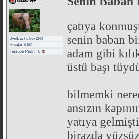
Senin Baban 
çatıya konmuşt
senin baban bi
Üyelik tarihi: Nov 2007
Mesajlar: 9.862
adam gibi kılı
Tecrübe Puanı:
0
üstü başı tüyd
bilmemki nered
ansızın kapının
yatıya gelmişt
birazda yüzsü