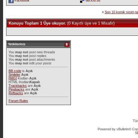
Facebook
del.icio.us
«
Son 10 komik resim,ta
Konuyu Toplam 1 Üye okuyor.
(0 Kayıtlı üye ve 1 Misafir)
Yetkileriniz
You
may not
post new threads
You
may not
post replies
You
may not
post attachments
You
may not
edit your posts
BB code
is
Açık
Smileler
Açık
[IMG]
Kodları
Açık
HTML-Kodları
Kapalı
Trackbacks
are
Açık
Pingbacks
are
Açık
Refbacks
are
Açık
Forum Rules
Tür
Powered by vBulletin® Copy
S