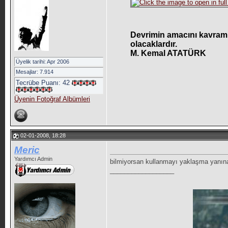
Devrimin amacını kavramı
olacaklardır.
M. Kemal ATATÜRK
Üyelik tarihi: Apr 2006
Mesajlar: 7.914
Tecrübe Puanı:
42
Üyenin Fotoğraf Albümleri
02-01-2008, 18:28
Meric
Yardımcı Admin
bilmiyorsan kullanmayı yaklaşma yanın
__________________