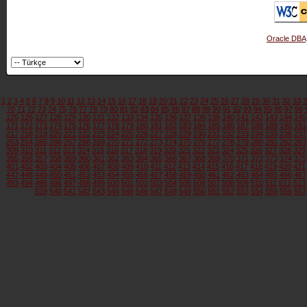
Oracle DBA
1
2
3
4
5
6
7
8
9
10
11
12
13
14
15
16
17
18
19
20
21
22
23
24
25
26
27
28
29
30
31
32
33
3
70
71
72
73
74
75
76
77
78
79
80
81
82
83
84
85
86
87
88
89
90
91
92
93
94
95
96
97
98
125
126
127
128
129
130
131
132
133
134
135
136
137
138
139
140
141
142
143
144
145
171
172
173
174
175
176
177
178
179
180
181
182
183
184
185
186
187
188
189
190
191
217
218
219
220
221
222
223
224
225
226
227
228
229
230
231
232
233
234
235
236
237
263
264
265
266
267
268
269
270
271
272
273
274
275
276
277
278
279
280
281
282
283
309
310
311
312
313
314
315
316
317
318
319
320
321
322
323
324
325
326
327
328
329
355
356
357
358
359
360
361
362
363
364
365
366
367
368
369
370
371
372
373
374
375
401
402
403
404
405
406
407
408
409
410
411
412
413
414
415
416
417
418
419
420
421
447
448
449
450
451
452
453
454
455
456
457
458
459
460
461
462
463
464
465
466
467
493
494
495
496
497
498
499
500
501
502
503
504
505
506
507
508
509
510
511
512
513
539
540
541
542
543
544
545
546
547
548
549
550
551
552
553
554
555
556
557