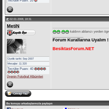
Tecrübe Puanı:
20
02-01-2008, 18:31
MetiN
kaldırın ablanızı yerden ögr
__________________
Forum Kurallarına Uyalım !
BesiktasForum.NET
Üyelik tarihi: Sep 2007
Mesajlar: 11.320
Tecrübe Puanı:
40
Üyenin Fotoğraf Albümleri
Bu konuyu arkadaşlarınızla paylaşın