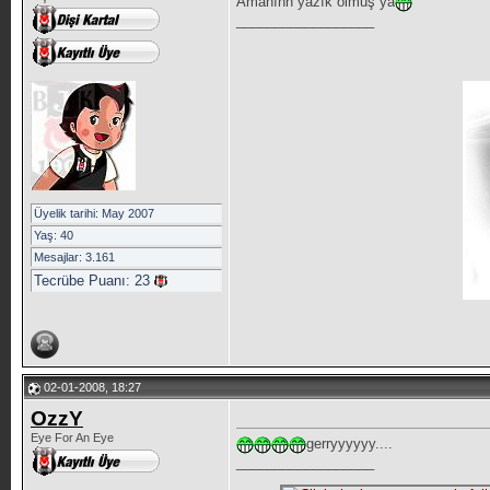
Amanınn yazık olmuş ya
__________________
Üyelik tarihi: May 2007
Yaş: 40
Mesajlar: 3.161
Tecrübe Puanı:
23
02-01-2008, 18:27
OzzY
Eye For An Eye
gerryyyyyy....
__________________