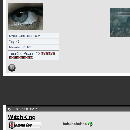
Üyelik tarihi: Mar 2006
Yaş: 42
Mesajlar: 23.645
Tecrübe Puanı:
10
02-01-2008, 16:44
WitchKing
bahahahahha
__________________