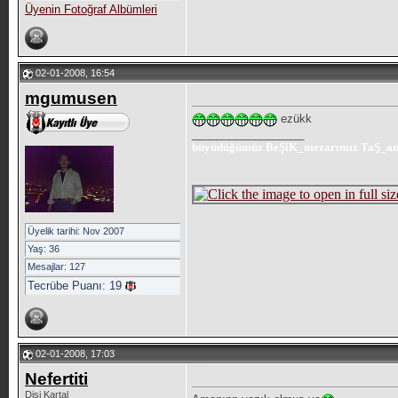
Üyenin Fotoğraf Albümleri
02-01-2008, 16:54
mgumusen
ezükk
__________________
büyüdüğümüz BeŞiK_mezarımız TaŞ_anlay
Üyelik tarihi: Nov 2007
Yaş: 36
Mesajlar: 127
Tecrübe Puanı:
19
02-01-2008, 17:03
Nefertiti
Dişi Kartal