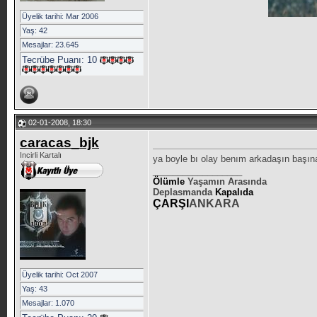
Üyelik tarihi: Mar 2006
Yaş: 42
Mesajlar: 23.645
Tecrübe Puanı:
10
02-01-2008, 18:30
caracas_bjk
Incirli Kartalı
ya boyle bı olay benım arkadaşın başı
__________________
Ölümle
Yaşamın Arasında
Deplasmanda
Kapalıda
ÇARŞI
ANKARA
Üyelik tarihi: Oct 2007
Yaş: 43
Mesajlar: 1.070