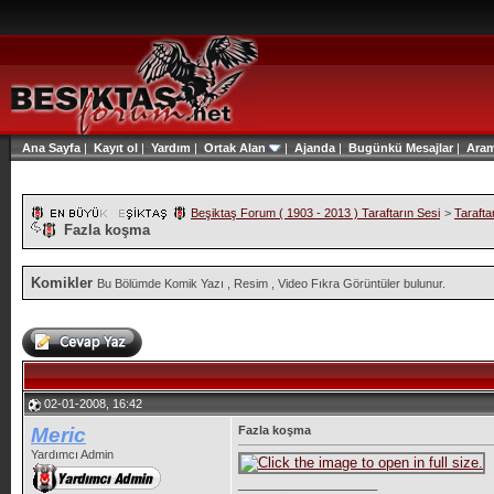
Ana Sayfa
|
Kayıt ol
|
Yardım
|
Ortak Alan
|
Ajanda
|
Bugünkü Mesajlar
|
Ara
Beşiktaş Forum ( 1903 - 2013 ) Taraftarın Sesi
>
Tarafta
Fazla koşma
Komikler
Bu Bölümde Komik Yazı , Resim , Video Fıkra Görüntüler bulunur.
02-01-2008, 16:42
Meric
Fazla koşma
Yardımcı Admin
__________________