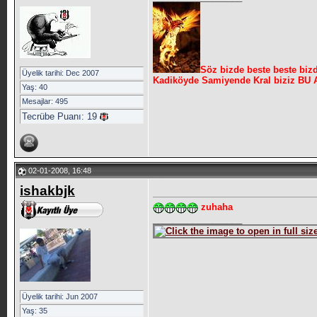
Söz bizde beste beste bizd
Üyelik tarihi: Dec 2007
Kadiköyde Samiyende Kral biziz B
Yaş: 40
Mesajlar: 495
Tecrübe Puanı:
19
02-01-2008, 16:48
ishakbjk
zuhaha
__________________
Üyelik tarihi: Jun 2007
Yaş: 35