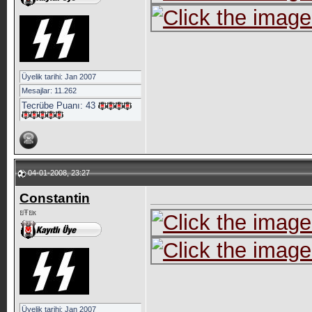
Üyelik tarihi: Jan 2007
Mesajlar: 11.262
Tecrübe Puanı:
43
04-01-2008, 23:27
Constantin
ยŦยк
Üyelik tarihi: Jan 2007