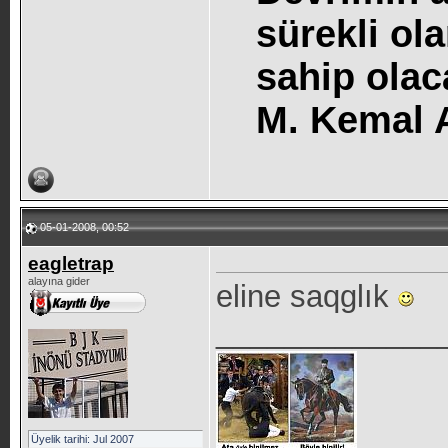
sürekli o
sahip olac
M. Kemal
05-01-2008, 00:52
eagletrap
alayına gider
eline saqglık
_____________
Üyelik tarihi: Jul 2007