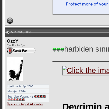
05-01-2008, 00:50
OzzY
Eye For An Eye
harbiden sını
_____________
Üyelik tarihi: Apr 2006
Mesajlar: 7.914
Tecrübe Puanı:
42
Devrimin a
Üyenin Fotoğraf Albümleri