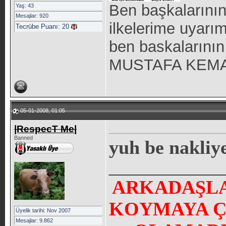
Ben başkalarının 
Yaş: 43
Mesajlar: 920
ilkelerime uya
Tecrübe Puanı:
20
ben baskalarının 
MUSTAFA KEMAL
05-01-2008, 01:05
|RespecT Me|
Banned
yuh be nakliye
_____________
ARKADAŞLA
KOYMAYA Ç
Üyelik tarihi: Nov 2007
Mesajlar: 9.862