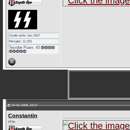
Üyelik tarihi: Jan 2007
Mesajlar: 11.262
Tecrübe Puanı:
43
04-01-2008, 23:27
Constantin
ยŦยк