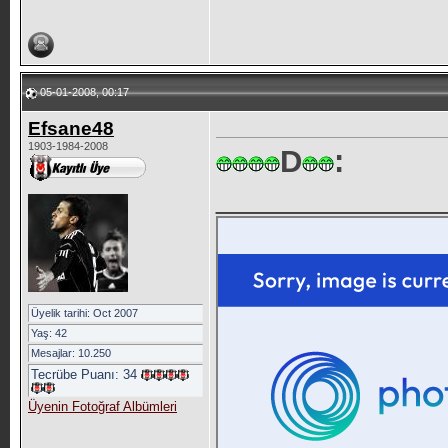
05-01-2008, 00:17
Efsane48
1903-1984-2008
D
:
_____________
Üyelik tarihi: Oct 2007
Yaş: 42
Mesajlar: 10.250
Tecrübe Puanı:
34
Üyenin Fotoğraf Albümleri