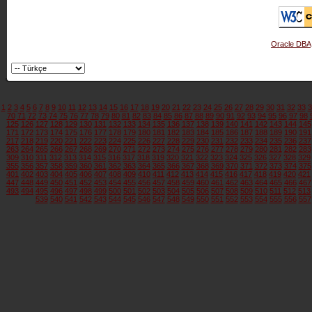
Oracle DBA
1
2
3
4
5
6
7
8
9
10
11
12
13
14
15
16
17
18
19
20
21
22
23
24
25
26
27
28
29
30
31
32
33
3
70
71
72
73
74
75
76
77
78
79
80
81
82
83
84
85
86
87
88
89
90
91
92
93
94
95
96
97
98
125
126
127
128
129
130
131
132
133
134
135
136
137
138
139
140
141
142
143
144
145
171
172
173
174
175
176
177
178
179
180
181
182
183
184
185
186
187
188
189
190
191
217
218
219
220
221
222
223
224
225
226
227
228
229
230
231
232
233
234
235
236
237
263
264
265
266
267
268
269
270
271
272
273
274
275
276
277
278
279
280
281
282
283
309
310
311
312
313
314
315
316
317
318
319
320
321
322
323
324
325
326
327
328
329
355
356
357
358
359
360
361
362
363
364
365
366
367
368
369
370
371
372
373
374
375
401
402
403
404
405
406
407
408
409
410
411
412
413
414
415
416
417
418
419
420
421
447
448
449
450
451
452
453
454
455
456
457
458
459
460
461
462
463
464
465
466
467
493
494
495
496
497
498
499
500
501
502
503
504
505
506
507
508
509
510
511
512
513
539
540
541
542
543
544
545
546
547
548
549
550
551
552
553
554
555
556
557