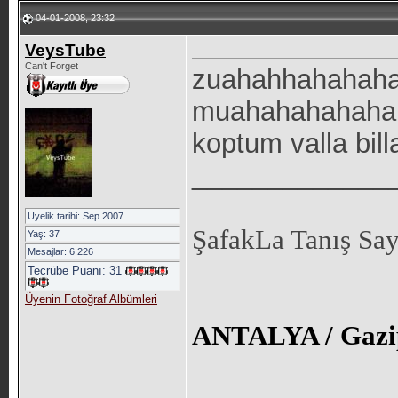
04-01-2008, 23:32
VeysTube
Can't Forget
zuahahhahahah
muahahahahahah
koptum valla bil
_____________
Üyelik tarihi: Sep 2007
ŞafakLa Tanış Sa
Yaş: 37
Mesajlar: 6.226
Tecrübe Puanı:
31
Üyenin Fotoğraf Albümleri
ANTALYA / Gazi