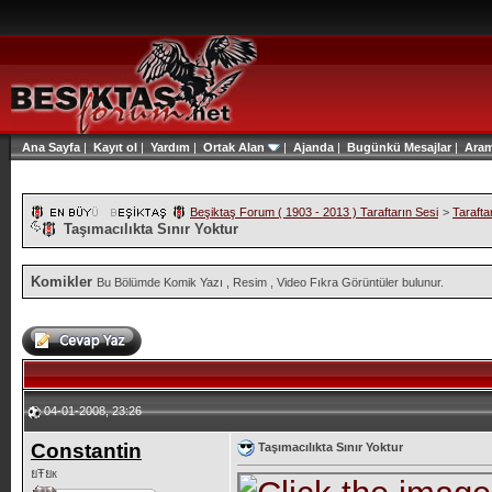
Ana Sayfa
|
Kayıt ol
|
Yardım
|
Ortak Alan
|
Ajanda
|
Bugünkü Mesajlar
|
Ara
Beşiktaş Forum ( 1903 - 2013 ) Taraftarın Sesi
>
Tarafta
Taşımacılıkta Sınır Yoktur
Komikler
Bu Bölümde Komik Yazı , Resim , Video Fıkra Görüntüler bulunur.
04-01-2008, 23:26
Constantin
Taşımacılıkta Sınır Yoktur
ยŦยк