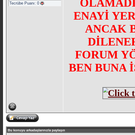
OLAMADI
Tecrübe Puanı:
0
ENAYİ YE
ANCAK 
DİLENE
FORUM YÖN
BEN BUNA 
Bu konuyu arkadaşlarınızla paylaşın