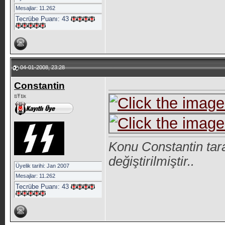
Mesajlar: 11.262
Tecrübe Puanı:
43
04-01-2008, 23:28
Constantin
ยŦยк
Konu Constantin tar
değiştirilmiştir..
Üyelik tarihi: Jan 2007
Mesajlar: 11.262
Tecrübe Puanı:
43