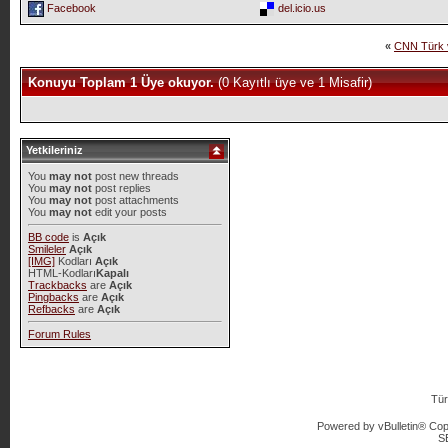
Facebook
del.icio.us
«
CNN Türk 
Konuyu Toplam 1 Üye okuyor.
(0 Kayıtlı üye ve 1 Misafir)
Yetkileriniz
You
may not
post new threads
You
may not
post replies
You
may not
post attachments
You
may not
edit your posts
BB code
is
Açık
Smileler
Açık
[IMG]
Kodları
Açık
HTML-Kodları
Kapalı
Trackbacks
are
Açık
Pingbacks
are
Açık
Refbacks
are
Açık
Forum Rules
Tür
Powered by vBulletin® Copy
S