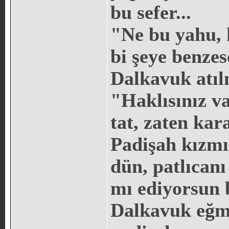
bu sefer...
"Ne bu yahu, h
bi şeye benzes
Dalkavuk atıl
"Haklısınız v
tat, zaten kar
Padişah kızmı
dün, patlıcan
mı ediyorsun 
Dalkavuk eğmi