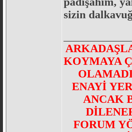
padişahım, ya
sizin dalkavu
_____________
ARKADAŞLA
KOYMAYA Ç
OLAMADI
ENAYİ YE
ANCAK 
DİLENE
FORUM YÖN