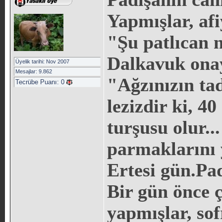
Yapmışlar, afi
"Şu patlıcan n
Dalkavuk ona
Üyelik tarihi: Nov 2007
Mesajlar: 9.862
"Ağzınızın tad
Tecrübe Puanı:
0
lezizdir ki, 40
turşusu olur.
parmaklarını 
Ertesi gün.
Pad
Bir gün önce ç
yapmışlar, sof