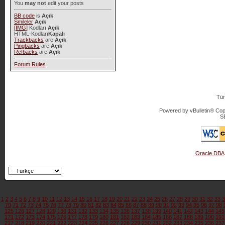
You
may not
edit your posts
BB code
is
Açık
Smileler
Açık
[IMG]
Kodları
Açık
HTML-Kodları
Kapalı
Trackbacks
are
Açık
Pingbacks
are
Açık
Refbacks
are
Açık
Forum Rules
Tür
Powered by vBulletin® Copy
S
Oracle DBA
1
2
3
4
5
6
7
8
9
10
11
12
13
14
15
16
17
18
19
20
21
22
23
24
25
26
27
28
29
30
31
32
33
3
70
71
72
73
74
75
76
77
78
79
80
81
82
83
84
85
86
87
88
89
90
91
92
93
94
95
96
97
98
125
126
127
128
129
130
131
132
133
134
135
136
137
138
139
140
141
142
143
144
145
171
172
173
174
175
176
177
178
179
180
181
182
183
184
185
186
187
188
189
190
191
217
218
219
220
221
222
223
224
225
226
227
228
229
230
231
232
233
234
235
236
237