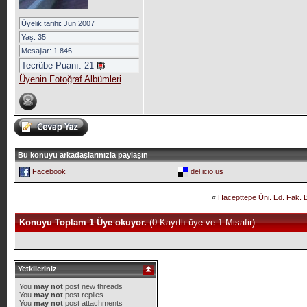
Üyelik tarihi: Jun 2007
Yaş: 35
Mesajlar: 1.846
Tecrübe Puanı:
21
Üyenin Fotoğraf Albümleri
Bu konuyu arkadaşlarınızla paylaşın
Facebook
del.icio.us
«
Hacepttepe Üni. Ed. Fak. Bi
Konuyu Toplam 1 Üye okuyor.
(0 Kayıtlı üye ve 1 Misafir)
Yetkileriniz
You
may not
post new threads
You
may not
post replies
You
may not
post attachments