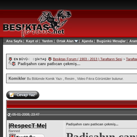
Ana Sayfa
|
Kayıt ol
|
Yardım
|
Ortak Alan
|
Ajanda
|
Bugünkü Mesajlar
|
Ara
Beşiktaş Forum ( 1903 - 2013 ) Taraftarın Sesi
>
Tarafta
Padişahın canı patlıcan çekmiş...
Komikler
Bu Bölümde Komik Yazı , Resim , Video Fıkra Görüntüler bulunur.
05-01-2008, 23:47
|RespecT Me|
Padişahın canı patlıcan çekmiş...
Banned
Padişahın canı