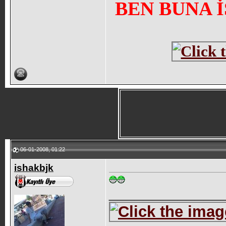
BEN BUNA 
06-01-2008, 01:22
ishakbjk
_____________