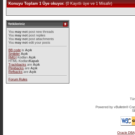
Konuyu Toplam 1 Üye okuyor.
(0 Kayıtlı üye ve 1 Misafir)
Yetkileriniz
You
may not
post new threads
You
may not
post replies
You
may not
post attachments
You
may not
edit your posts
BB code
is
Açık
Smileler
Açık
[IMG]
Kodları
Açık
HTML-Kodları
Kapalı
Trackbacks
are
Açık
Pingbacks
are
Açık
Refbacks
are
Açık
Forum Rules
Tür
Powered by vBulletin® Copy
S
Oracle DBA