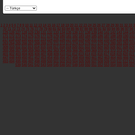
1
2
3
4
5
6
7
8
9
10
11
12
13
14
15
16
17
18
19
20
21
22
23
24
25
26
27
28
29
30
31
32
33
3
70
71
72
73
74
75
76
77
78
79
80
81
82
83
84
85
86
87
88
89
90
91
92
93
94
95
96
97
98
125
126
127
128
129
130
131
132
133
134
135
136
137
138
139
140
141
142
143
144
145
171
172
173
174
175
176
177
178
179
180
181
182
183
184
185
186
187
188
189
190
191
217
218
219
220
221
222
223
224
225
226
227
228
229
230
231
232
233
234
235
236
237
263
264
265
266
267
268
269
270
271
272
273
274
275
276
277
278
279
280
281
282
283
309
310
311
312
313
314
315
316
317
318
319
320
321
322
323
324
325
326
327
328
329
355
356
357
358
359
360
361
362
363
364
365
366
367
368
369
370
371
372
373
374
375
401
402
403
404
405
406
407
408
409
410
411
412
413
414
415
416
417
418
419
420
421
447
448
449
450
451
452
453
454
455
456
457
458
459
460
461
462
463
464
465
466
467
493
494
495
496
497
498
499
500
501
502
503
504
505
506
507
508
509
510
511
512
513
539
540
541
542
543
544
545
546
547
548
549
550
551
552
553
554
555
556
557