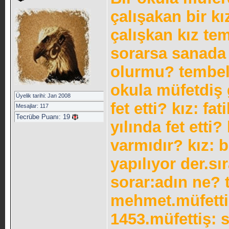
çalışakan bir kı
çalışkan kız te
sorarsa sanada
olurmu? tembel 
okula müfetdiş 
Üyelik tarihi: Jan 2008
fet etti? kız: f
Mesajlar: 117
Tecrübe Puanı:
19
yılında fet ett
varmıdır? kız: 
yapılıyor der.s
sorar:adın ne? 
mehmet.müfetti
1453.müfettiş: 