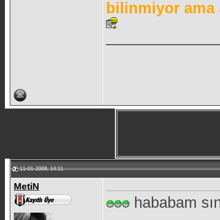
bilinmiyor ama a
_____________
11-01-2008, 14:11
MetiN
hababam sını