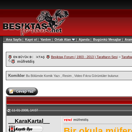
Ana Sayfa
|
Kayıt ol
|
Yardım
|
Ortak Alan
|
Ajanda
|
Bugünkü Mesajlar
|
Ara
Beşiktaş Forum ( 1903 - 2013 ) Taraftarın Sesi
>
Tarafta
müfretdiş
Komikler
Bu Bölümde Komik Yazı , Resim , Video Fıkra Görüntüler bulunur.
11-01-2008, 14:07
__KaraKartal__
müfretdiş
Bir okula müfer