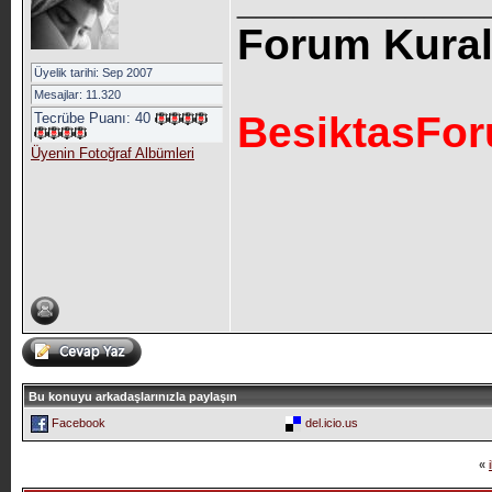
_____________
Forum Kurall
Üyelik tarihi: Sep 2007
Mesajlar: 11.320
BesiktasFo
Tecrübe Puanı:
40
Üyenin Fotoğraf Albümleri
Bu konuyu arkadaşlarınızla paylaşın
Facebook
del.icio.us
«