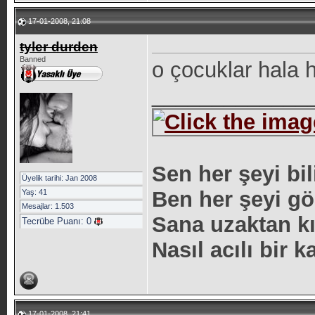
17-01-2008, 21:08
tyler durden
Banned
o çocuklar hala h
_____________
Sen her şeyi bil
Üyelik tarihi: Jan 2008
Ben her şeyi gö
Yaş: 41
Mesajlar: 1.503
Sana uzaktan k
Tecrübe Puanı:
0
Nasıl acılı bir 
17-01-2008, 21:41