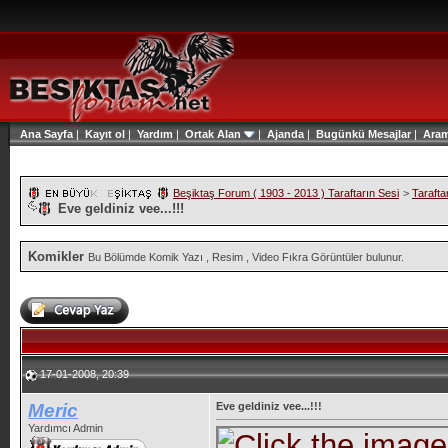
Ana Sayfa
|
Kayıt ol
|
Yardım
|
Ortak Alan
|
Ajanda
|
Bugünkü Mesajlar
|
Ara
Beşiktaş Forum ( 1903 - 2013 ) Taraftarın Sesi
>
Tarafta
Eve geldiniz vee...!!!
Komikler
Bu Bölümde Komik Yazı , Resim , Video Fıkra Görüntüler bulunur.
17-01-2008, 20:39
Meric
Eve geldiniz vee...!!!
Yardımcı Admin