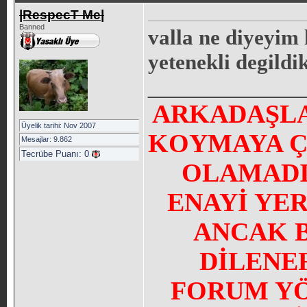
|RespecT Me|
Banned
valla ne diyeyim
yetenekli degildi
_____________
ARKADAŞLA
Üyelik tarihi: Nov 2007
KOYMAYA Ç
Mesajlar: 9.862
Tecrübe Puanı:
0
OLAMADI
ENAYİ YE
ANCAK 
DİLENE
FORUM YÖN