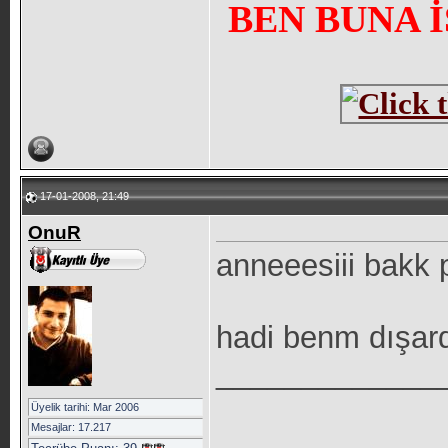
BEN BUNA 
17-01-2008, 21:49
OnuR
anneeesiii bakk 
hadi benm dışar
_____________
Üyelik tarihi: Mar 2006
Mesajlar: 17.217