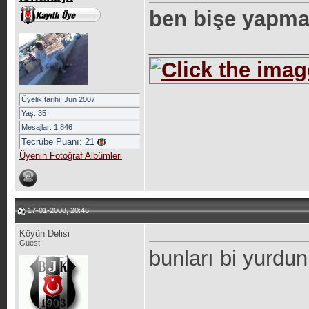
ben bişe yapm
_____________
Üyelik tarihi: Jun 2007
Yaş: 35
Mesajlar: 1.846
Tecrübe Puanı:
21
Üyenin Fotoğraf Albümleri
17-01-2008, 20:46
Köyün Delisi
Guest
bunları bi yurdu