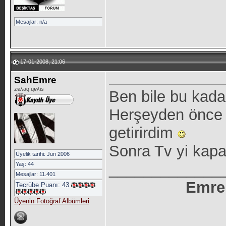
Mesajlar: n/a
17-01-2008, 21:06
SahEmre
zɐʎaq ɥɐʎis
Ben bile bu kad
Herşeyden önce o
getirirdim
Sonra Tv yi kap
Üyelik tarihi: Jun 2006
_____________
Yaş: 44
Mesajlar: 11.401
Emre
Tecrübe Puanı:
43
Üyenin Fotoğraf Albümleri