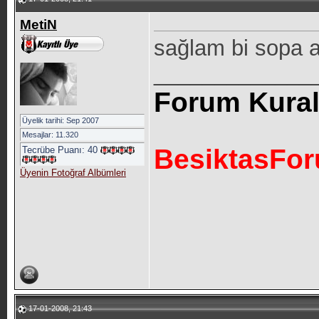
MetiN
sağlam bi sopa 
_____________
Forum Kurall
Üyelik tarihi: Sep 2007
Mesajlar: 11.320
BesiktasFo
Tecrübe Puanı:
40
Üyenin Fotoğraf Albümleri
17-01-2008, 21:43