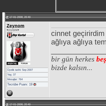
17-01-2008, 20:40
Zeynom
♥zєуησм♥
cinnet geçirirdi
ağlıya ağlıya tem
_____________
bir gün herkes
beş
bizde kalsın...
Üyelik tarihi: Sep 2007
Yaş: 37
Mesajlar: 764
Tecrübe Puanı:
19
17-01-2008, 20:40