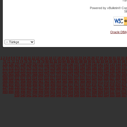
Tür
Powered by vBulletin® Copy
S
Oracle DBA
1
2
3
4
5
6
7
8
9
10
11
12
13
14
15
16
17
18
19
20
21
22
23
24
25
26
27
28
29
30
31
32
33
3
70
71
72
73
74
75
76
77
78
79
80
81
82
83
84
85
86
87
88
89
90
91
92
93
94
95
96
97
98
125
126
127
128
129
130
131
132
133
134
135
136
137
138
139
140
141
142
143
144
145
171
172
173
174
175
176
177
178
179
180
181
182
183
184
185
186
187
188
189
190
191
217
218
219
220
221
222
223
224
225
226
227
228
229
230
231
232
233
234
235
236
237
263
264
265
266
267
268
269
270
271
272
273
274
275
276
277
278
279
280
281
282
283
309
310
311
312
313
314
315
316
317
318
319
320
321
322
323
324
325
326
327
328
329
355
356
357
358
359
360
361
362
363
364
365
366
367
368
369
370
371
372
373
374
375
401
402
403
404
405
406
407
408
409
410
411
412
413
414
415
416
417
418
419
420
421
447
448
449
450
451
452
453
454
455
456
457
458
459
460
461
462
463
464
465
466
467
493
494
495
496
497
498
499
500
501
502
503
504
505
506
507
508
509
510
511
512
513
539
540
541
542
543
544
545
546
547
548
549
550
551
552
553
554
555
556
557