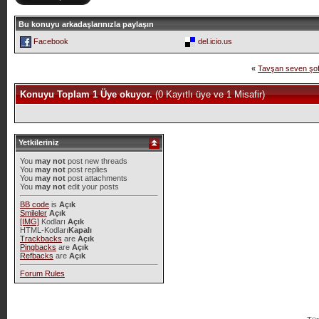
Bu konuyu arkadaşlarınızla paylaşın
Facebook
del.icio.us
«
Tavşan seven şof
Konuyu Toplam 1 Üye okuyor.
(0 Kayıtlı üye ve 1 Misafir)
Yetkileriniz
You
may not
post new threads
You
may not
post replies
You
may not
post attachments
You
may not
edit your posts
BB code
is
Açık
Smileler
Açık
[IMG]
Kodları
Açık
HTML-Kodları
Kapalı
Trackbacks
are
Açık
Pingbacks
are
Açık
Refbacks
are
Açık
Forum Rules