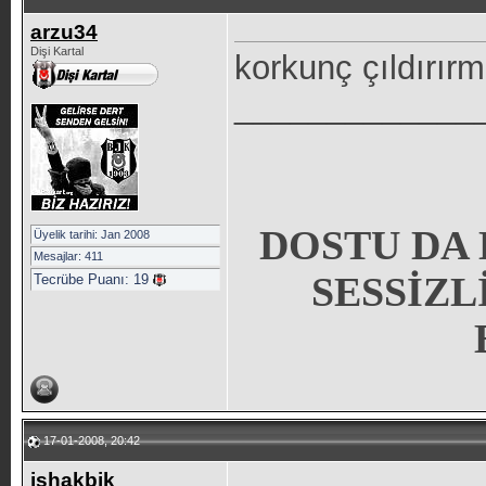
arzu34
Dişi Kartal
korkunç çıldırır
_____________
DOSTU DA 
Üyelik tarihi: Jan 2008
Mesajlar: 411
SESSİZL
Tecrübe Puanı:
19
17-01-2008, 20:42
ishakbjk