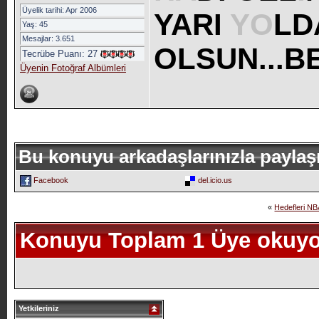
Üyelik tarihi: Apr 2006
YARI
YO
LD
Yaş: 45
Mesajlar: 3.651
OLSUN...B
Tecrübe Puanı:
27
Üyenin Fotoğraf Albümleri
Bu konuyu arkadaşlarınızla paylaş
Facebook
del.icio.us
«
Hedefleri NB
Konuyu Toplam 1 Üye okuyo
Yetkileriniz