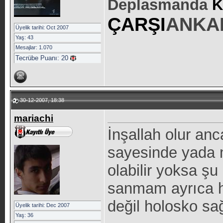
Deplasmanda
K
ÇARŞI
ANKA
Üyelik tarihi: Oct 2007
Yaş: 43
Mesajlar: 1.070
Tecrübe Puanı:
20
30-12-2007, 18:38
mariachi
İnşallah olur an
sayesinde yada 
olabilir yoksa şu
sanmam ayrıca h
değil holosko sa
Üyelik tarihi: Dec 2007
Yaş: 36