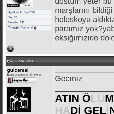
dostum yeter bu
marşlarını bildiğ
Üyelik tarihi: Sep 2007
holoskoyu aldıkt
Yaş: 38
Mesajlar: 343
paramız yok?yab
Tecrübe Puanı:
0
eksiğimizide do
30-12-2007, 18:43
gulcemal
Eagle dragging on Smoking
Gecınız
_____________
ATIN Ö
LÜ
M
HA
Dİ GEL
İ