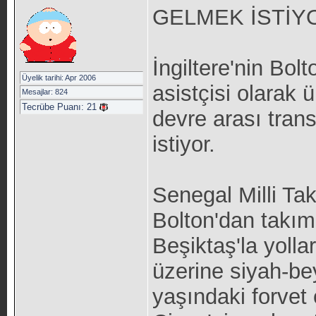
GELMEK İSTİYO
İngiltere'nin Bo
Üyelik tarihi: Apr 2006
asistçisi olarak 
Mesajlar: 824
Tecrübe Puanı:
21
devre arası tran
istiyor.
Senegal Milli Ta
Bolton'dan takım
Beşiktaş'la yollar
üzerine siyah-bey
yaşındaki forvet