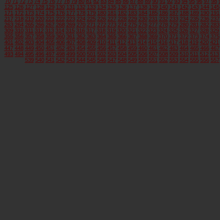
70
71
72
73
74
75
76
77
78
79
80
81
82
83
84
85
86
87
88
89
90
91
92
93
94
95
96
97
98
125
126
127
128
129
130
131
132
133
134
135
136
137
138
139
140
141
142
143
144
145
171
172
173
174
175
176
177
178
179
180
181
182
183
184
185
186
187
188
189
190
191
217
218
219
220
221
222
223
224
225
226
227
228
229
230
231
232
233
234
235
236
237
263
264
265
266
267
268
269
270
271
272
273
274
275
276
277
278
279
280
281
282
283
309
310
311
312
313
314
315
316
317
318
319
320
321
322
323
324
325
326
327
328
329
355
356
357
358
359
360
361
362
363
364
365
366
367
368
369
370
371
372
373
374
375
401
402
403
404
405
406
407
408
409
410
411
412
413
414
415
416
417
418
419
420
421
447
448
449
450
451
452
453
454
455
456
457
458
459
460
461
462
463
464
465
466
467
493
494
495
496
497
498
499
500
501
502
503
504
505
506
507
508
509
510
511
512
513
539
540
541
542
543
544
545
546
547
548
549
550
551
552
553
554
555
556
557