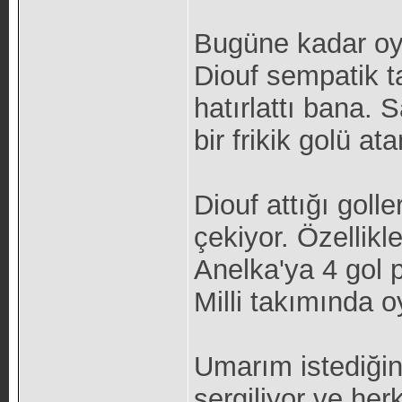
Bugüne kadar oyn
Diouf sempatik ta
hatırlattı bana.
bir frikik golü ata
Diouf attığı golle
çekiyor. Özellikl
Anelka'ya 4 gol 
Milli takımında 
Umarım istediğin
sergiliyor ve her