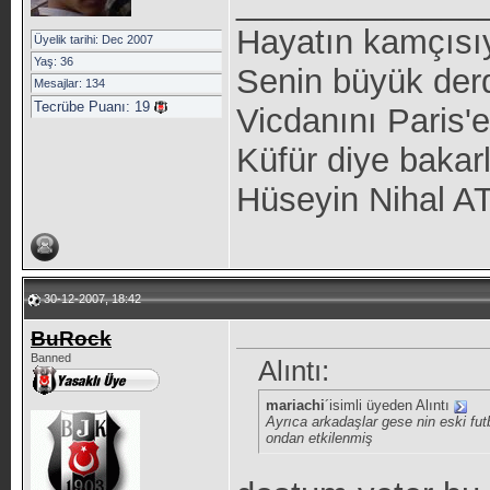
_____________
Hayatın kamçısıyl
Üyelik tarihi: Dec 2007
Yaş: 36
Senin büyük derd
Mesajlar: 134
Tecrübe Puanı:
19
Vicdanını Paris'
Küfür diye bakarl
Hüseyin Nihal A
30-12-2007, 18:42
BuRock
Banned
Alıntı:
mariachi
´isimli üyeden Alıntı
Ayrıca arkadaşlar gese nin eski fut
ondan etkilenmiş