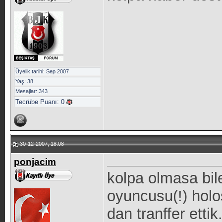
Üyelik tarihi: Sep 2007
Yaş: 38
Mesajlar: 343
Tecrübe Puanı:
0
30-12-2007, 18:08
ponjacim
kolpa olmasa bil
oyuncusu(!) hol
dan tranffer etti