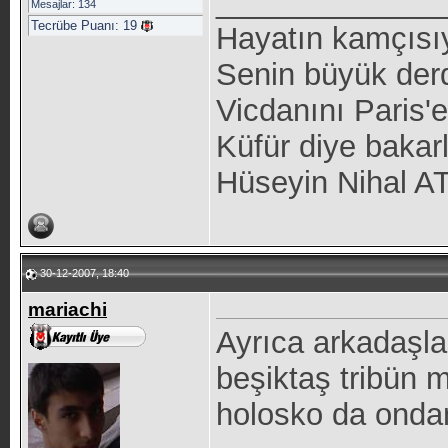
_____________
Mesajlar: 134
Tecrübe Puanı:
19
Hayatın kamçısıyl
Senin büyük derd
Vicdanını Paris'
Küfür diye bakarl
Hüseyin Nihal A
30-12-2007, 18:40
mariachi
Ayrıca arkadaşla
beşiktaş tribün 
holosko da onda