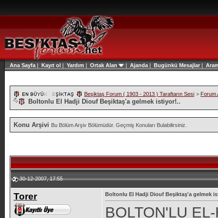
Ana Sayfa
|
Kayıt ol
|
Yardım
|
Ortak Alan
|
Ajanda
|
Bugünkü Mesajlar
|
Ara
Beşiktaş Forum ( 1903 - 2013 ) Taraftarın Sesi
>
Forum A
Boltonlu El Hadji Diouf Beşiktaş'a gelmek istiyor!..
Konu Arşivi
Bu Bölüm Arşiv Bölümüdür. Geçmiş Konuları Bulabilirsiniz.
30-12-2007, 17:55
Torer
Boltonlu El Hadji Diouf Beşiktaş'a gelmek ist
BOLTON'LU EL-