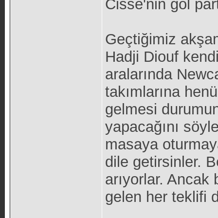
Cisse'nin gol par
Geçtiğimiz akşam
Hadji Diouf kendi
aralarında Newca
takımlarına henüz
gelmesi durumun
yapacağını söyled
masaya oturmaya h
dile getirsinler.
arıyorlar. Ancak
gelen her teklifi