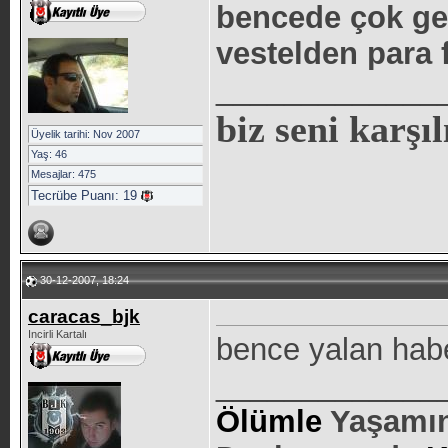
bencede çok geç
vestelden para 
_____________
biz seni karşıl
Üyelik tarihi: Nov 2007
Yaş: 46
Mesajlar: 475
Tecrübe Puanı:
19
30-12-2007, 18:24
caracas_bjk
Incirli Kartalı
bence yalan hab
_____________
Ölümle
Yaşamın