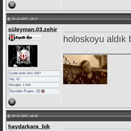
30-12-2007, 18:17
süleyman.03.zehir
holoskoyu aldık 
_____________
Üyelik tarihi: Nov 2007
Yaş: 43
Mesajlar: 1.044
Tecrübe Puanı:
20
30-12-2007, 18:18
haydarkara_bjk