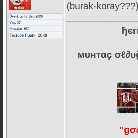
(burak-koray???
_____________
Üyelik tarihi: Sep 2006
Yaş: 37
ђєг
Mesajlar: 982
Tecrübe Puanı:
20
мυнтαç σℓ∂υğ