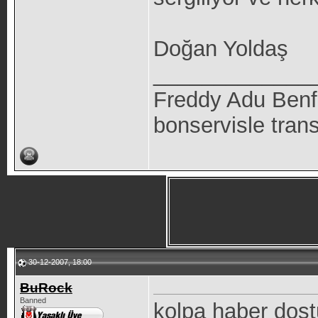
Doğan Yoldaş
_____________
Freddy Adu Benf
bonservisle tran
30-12-2007, 18:00
BuRock
Banned
kolpa haber dos