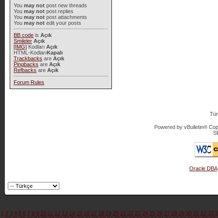
You
may not
post new threads
You
may not
post replies
You
may not
post attachments
You
may not
edit your posts
BB code
is
Açık
Smileler
Açık
[IMG]
Kodları
Açık
HTML-Kodları
Kapalı
Trackbacks
are
Açık
Pingbacks
are
Açık
Refbacks
are
Açık
Forum Rules
Tür
Powered by vBulletin® Copy
S
Oracle DBA
1
2
3
4
5
6
7
8
9
10
11
12
13
14
15
16
17
18
19
20
21
22
23
24
25
26
27
28
29
30
31
32
33
3