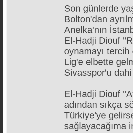
Son günlerde yaş
Bolton'dan ayrılm
Anelka'nın İstan
El-Hadji Diouf "R
oynamayı tercih 
Lig'e elbette gelm
Sivasspor'u dahi
El-Hadji Diouf "A
adından sıkça söz
Türkiye'ye gelir
sağlayacağıma i