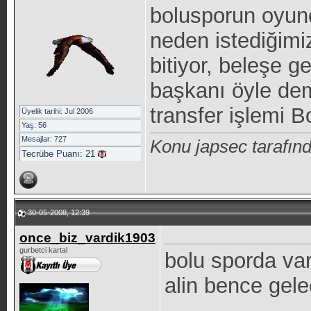
bolusporun oyun
neden istediğimi
bitiyor, beleşe 
başkanı öyle dem
transfer işlemi B
Üyelik tarihi: Jul 2006
Yaş: 56
Mesajlar: 727
Konu japsec tarafın
Tecrübe Puanı:
21
30-05-2008, 12:39
once_biz_vardik1903
gurbetci kartal
bolu sporda va
alin bence gele
____________