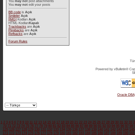
You
may not
post attachments
You
may not
edit your posts
BB code
is
Açık
Smileler
Açık
[IMG]
Kodları
Açık
HTML-Kodları
Kapalı
Trackbacks
are
Açık
Pingbacks
are
Açık
Refbacks
are
Açık
Forum Rules
Tür
Powered by vBulletin® Copy
S
Oracle DBA
1
2
3
4
5
6
7
8
9
10
11
12
13
14
15
16
17
18
19
20
21
22
23
24
25
26
27
28
29
30
31
32
33
3
70
71
72
73
74
75
76
77
78
79
80
81
82
83
84
85
86
87
88
89
90
91
92
93
94
95
96
97
98
125
126
127
128
129
130
131
132
133
134
135
136
137
138
139
140
141
142
143
144
145
171
172
173
174
175
176
177
178
179
180
181
182
183
184
185
186
187
188
189
190
191