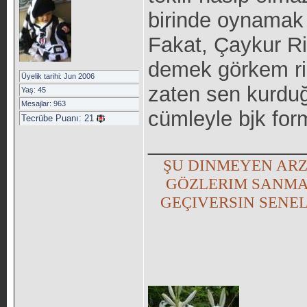
birinde oynamak 
Fakat, Çaykur Ri
demek görkem ri
Üyelik tarihi: Jun 2006
zaten sen kurdu
Yaş: 45
Mesajlar: 963
cümleyle bjk for
Tecrübe Puanı:
21
_____________
ŞU DINMEYEN ARZ
GÖZLERIM SANMA
GEÇIVERSIN SENEL