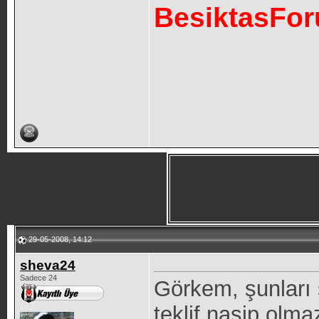
BesiktasFo
29-05-2008, 14:12
sheva24
Sadece 24
Görkem, şunları s
teklif nasip olm