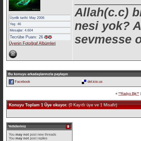
Allah(c.c) 
Üyelik tarihi: May 2006
nesi yok? A
Yaş: 46
Mesajlar: 4.604
sevmesse o 
Tecrübe Puanı:
26
Üyenin Fotoğraf Albümleri
Bu konuyu arkadaşlarınızla paylaşın
Facebook
del.icio.us
«
**Radyo Bjk**
Konuyu Toplam 1 Üye okuyor.
(0 Kayıtlı üye ve 1 Misafir)
Yetkileriniz
You
may not
post new threads
You
may not
post replies