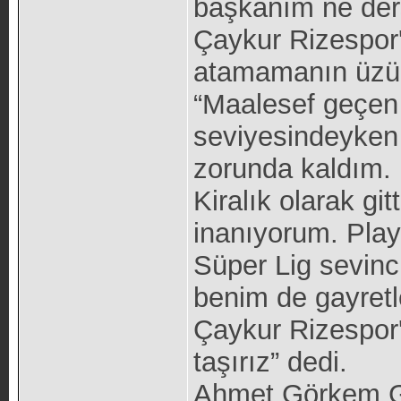
başkanım ne ders
Çaykur Rizespor'
atamamanın üzün
“Maalesef geçen
seviyesindeyken 
zorunda kaldım.
Kiralık olarak gi
inanıyorum. Play 
Süper Lig sevinc
benim de gayretle
Çaykur Rizespor'
taşırız” dedi.
Ahmet Görkem Gö