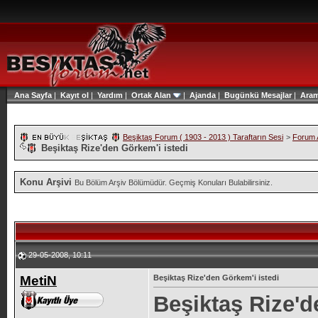
Ana Sayfa
|
Kayıt ol
|
Yardım
|
Ortak Alan
|
Ajanda
|
Bugünkü Mesajlar
|
Ara
Beşiktaş Forum ( 1903 - 2013 ) Taraftarın Sesi
>
Forum A
Beşiktaş Rize'den Görkem'i istedi
Konu Arşivi
Bu Bölüm Arşiv Bölümüdür. Geçmiş Konuları Bulabilirsiniz.
29-05-2008, 10:11
MetiN
Beşiktaş Rize'den Görkem'i istedi
Beşiktaş Rize'd