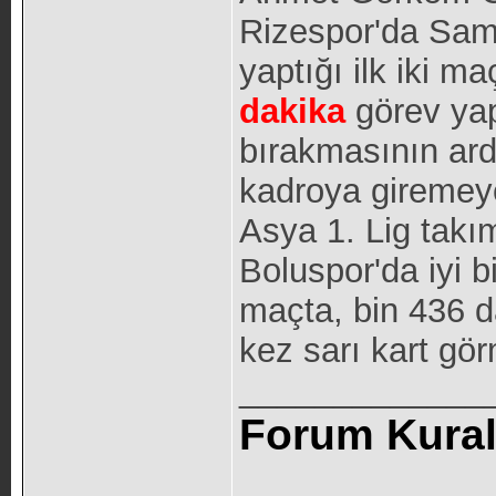
Rizespor'da Same
yaptığı ilk iki m
dakika
görev yap
bırakmasının ar
kadroya giremey
Asya 1. Lig takı
Boluspor'da iyi 
maçta, bin 436 d
kez sarı kart gö
_____________
Forum Kurall