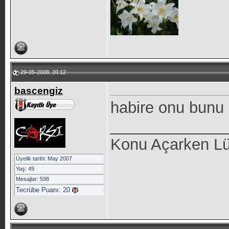
29-05-2008, 20:12
bascengiz
habire onu bunu i
_____________
Konu Açarken Lüt
Üyelik tarihi: May 2007
Yaş: 49
Mesajlar: 598
Tecrübe Puanı:
20