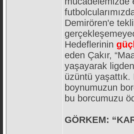
mücadelemizde e
futbolcularımızd
Demirören'e tekli
gerçekleşemeyece
Hedeflerinin
güç
eden Çakır, “Maal
yaşayarak ligden
üzüntü yaşattık.
boynumuzun borc
bu borcumuzu öd
GÖRKEM: “KAR