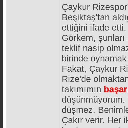
Çaykur Rizespor
Beşiktaş'tan aldığ
ettiğini ifade etti.
Görkem, şunları s
teklif nasip olm
birinde oynamak 
Fakat, Çaykur R
Rize'de olmakta
takımımın
başar
düşünmüyorum. 
düşmez. Benimle 
Çakır verir. Her i