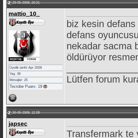
29-05-2008, 20:21
mattio_10_
biz kesin defans
defans oyuncusu 
nekadar sacma bir
öldürüyor resme
_____________
Üyelik tarihi: Apr 2008
Yaş: 38
Lütfen forum kur
Mesajlar: 25
Tecrübe Puanı:
19
30-05-2008, 12:28
japsec
Transfermark te 