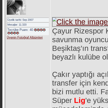
Üyelik tarihi: Sep 2007
Mesajlar: 11.320
Çayur Rizespor 
Tecrübe Puanı:
40
savunma oyuncu
Üyenin Fotoğraf Albümleri
Beşiktaş'ın trans
beyazlı kulübe ol
Çakır yaptığı aç
transfer için kend
bizi mutlu etti. 
Süper
Lig
'e yük