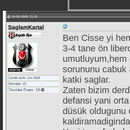
16-06-2008, 21:32
SaglamKartal
Ben Cisse yi hem
3-4 tane ön libe
umutluyum,hem g
sorununu cabuk 
katki saglar.
Üyelik tarihi: Jun 2008
Mesajlar: 15
Zaten bizim derd
Tecrübe Puanı:
19
defansi yani or
düsük oldugunu 
kaldiramadiginda