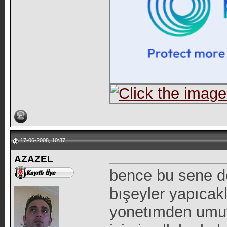
17-06-2008, 10:37
AZAZEL
bence bu sene d
bışeyler yapıcakl
yonetımden umut