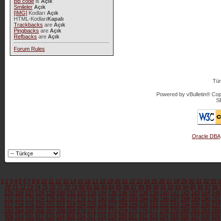
BB code
is
Açık
Smileler
Açık
[IMG]
Kodları
Açık
HTML-Kodları
Kapalı
Trackbacks
are
Açık
Pingbacks
are
Açık
Refbacks
are
Açık
Forum Rules
Tür
Powered by vBulletin® Copy
S
Oracle DBA
1
2
3
4
5
6
7
8
9
10
11
12
13
14
15
16
17
18
19
20
21
22
23
24
25
26
27
28
29
30
31
32
33
3
70
71
72
73
74
75
76
77
78
79
80
81
82
83
84
85
86
87
88
89
90
91
92
93
94
95
96
97
98
125
126
127
128
129
130
131
132
133
134
135
136
137
138
139
140
141
142
143
144
145
171
172
173
174
175
176
177
178
179
180
181
182
183
184
185
186
187
188
189
190
191
217
218
219
220
221
222
223
224
225
226
227
228
229
230
231
232
233
234
235
236
237
263
264
265
266
267
268
269
270
271
272
273
274
275
276
277
278
279
280
281
282
283
309
310
311
312
313
314
315
316
317
318
319
320
321
322
323
324
325
326
327
328
329