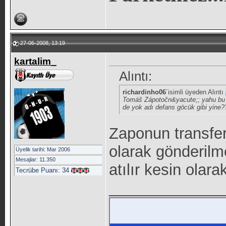
27-06-2008, 13:19
kartalim_
Alıntı:
richardinho06
´isimli üyeden Alıntı
Tomáš Zápotočn&yacute;; yahu bu a
de yok adı defans göcük gibi yine
Zaponun transfer
olarak gönderilm
Üyelik tarihi: Mar 2006
Mesajlar: 11.350
atılır kesin olarak
Tecrübe Puanı:
34
_____________