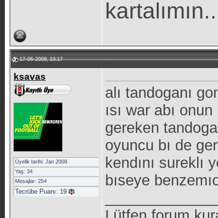
kartalımın..
17-06-2008, 10:17
ksavas
alı tandoganı go
ısı war abı onun
gereken tandoga
oyuncu bı de ger
kendını sureklı y
Üyelik tarihi: Jan 2008
Yaş: 34
bıseye benzemı
Mesajlar: 254
Tecrübe Puanı:
19
_____________
Lütfen forum kur