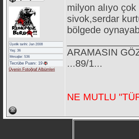
milyon alıyo çok 
sivok,serdar kurt
bölgede oynayabi
_____________
Üyelik tarihi: Jan 2008
ARAMASIN GÖZ
Yaş: 36
Mesajlar: 536
...89/1...
Tecrübe Puanı:
19
Üyenin Fotoğraf Albümleri
NE MUTLU "TÜR