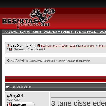
Ana Sayfa
|
Kayıt ol
|
Yardım
|
Ortak Alan
|
Ajanda
|
Bugünkü Mesajlar
|
Ara
Beşiktaş Forum ( 1903 - 2013 ) Taraftarın Sesi
>
Forum A
Defansı düzelttik mi ?
Konu Arşivi
Bu Bölüm Arşiv Bölümüdür. Geçmiş Konuları Bulabilirsiniz.
16-06-2008, 20:50
çArşı34
kArtAl AvdA
3 tane cisse ede