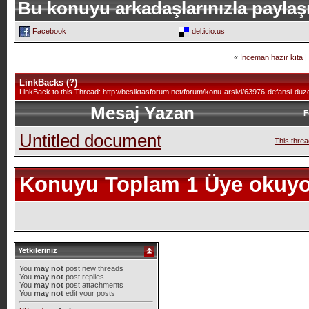
Bu konuyu arkadaşlarınızla paylaş
Facebook
del.icio.us
«
İnceman hazır kıta
|
LinkBacks (
?
)
LinkBack to this Thread: http://besiktasforum.net/forum/konu-arsivi/63976-defansi-duzel
Mesaj Yazan
F
Untitled document
This threa
Konuyu Toplam 1 Üye okuyo
Yetkileriniz
You
may not
post new threads
You
may not
post replies
You
may not
post attachments
You
may not
edit your posts