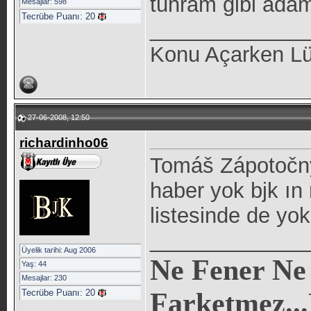
tuhram gibi adam
Mesajlar: 598
Tecrübe Puanı:
20
_____________
Konu Açarken Lüt
27-06-2008, 12:50
richardinho06
Tomáš Zápotočný
haber yok bjk ın
listesinde de yo
_____________
Üyelik tarihi: Aug 2006
Ne Fener N
Yaş: 44
Mesajlar: 230
Tecrübe Puanı:
20
Farketmez...