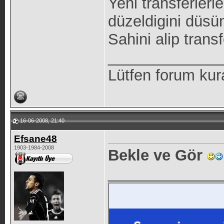
Yeni transferler
düzeldigini düsü
Sahini alip trans
_____________
Lütfen forum kur
16-06-2008, 21:40
Efsane48
1903-1984-2008
Bekle ve Gör
_____________