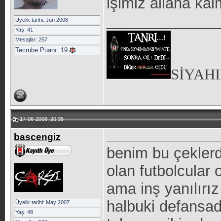
işimiz allaha kal
_____________
Üyelik tarihi: Jun 2008
Yaş: 41
Mesajlar: 257
Tecrübe Puanı:
19
SİYAH
17-06-2008, 20:35
bascengiz
benim bu çekler
olan futbolcular
ama inş yanılırız
halbuki defansada
Üyelik tarihi: May 2007
Yaş: 49