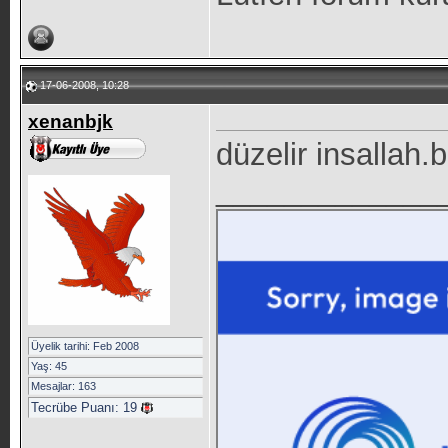
17-06-2008, 10:28
xenanbjk
düzelir insallah
_____________
Üyelik tarihi: Feb 2008
Yaş: 45
Mesajlar: 163
Tecrübe Puanı:
19