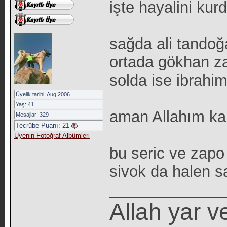
işte hayalini kur
sağda ali tandoğ
ortada gökhan z
solda ise ibrah
Üyelik tarihi: Aug 2006
Yaş: 41
aman Allahım kab
Mesajlar: 329
Tecrübe Puanı:
21
Üyenin Fotoğraf Albümleri
bu seric ve zapo 
sivok da halen s
_____________
Allah yar v