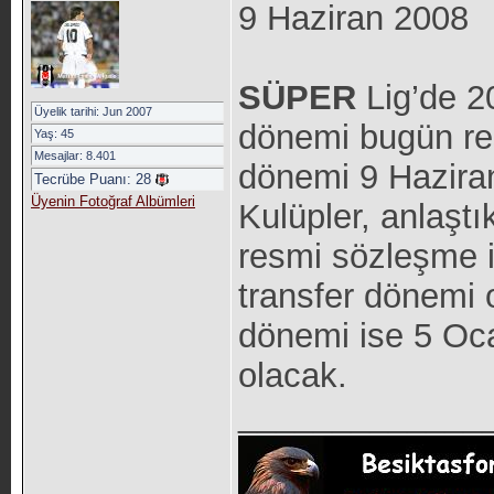
9 Haziran 2008
SÜPER
Lig’de 20
Üyelik tarihi: Jun 2007
dönemi bugün res
Yaş: 45
Mesajlar: 8.401
dönemi 9 Haziran-
Tecrübe Puanı:
28
Üyenin Fotoğraf Albümleri
Kulüpler, anlaştı
resmi sözleşme 
transfer dönemi o
dönemi ise 5 Oca
olacak.
_____________