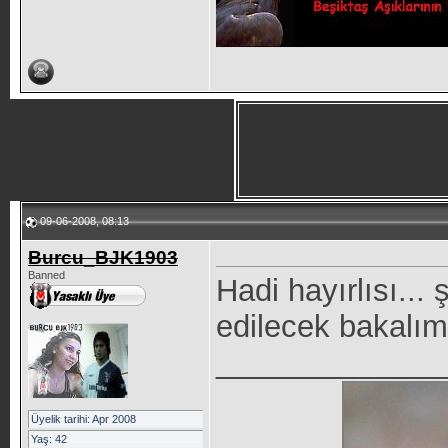
09-06-2008, 08:13
Burcu_BJK1903
Banned
Hadi hayırlısı... 
edilecek bakalım
_____________
Üyelik tarihi: Apr 2008
Yaş: 42