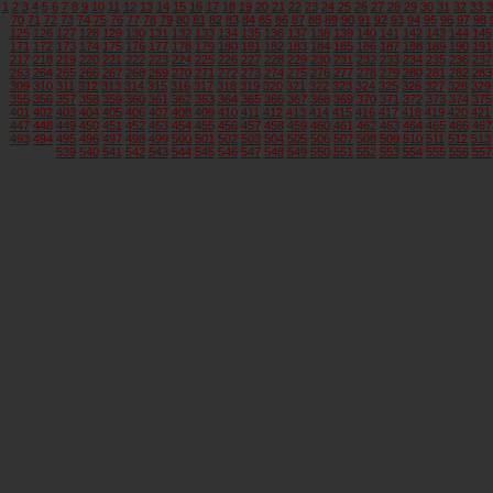
1
2
3
4
5
6
7
8
9
10
11
12
13
14
15
16
17
18
19
20
21
22
23
24
25
26
27
28
29
30
31
32
33
3
70
71
72
73
74
75
76
77
78
79
80
81
82
83
84
85
86
87
88
89
90
91
92
93
94
95
96
97
98
125
126
127
128
129
130
131
132
133
134
135
136
137
138
139
140
141
142
143
144
145
171
172
173
174
175
176
177
178
179
180
181
182
183
184
185
186
187
188
189
190
191
217
218
219
220
221
222
223
224
225
226
227
228
229
230
231
232
233
234
235
236
237
263
264
265
266
267
268
269
270
271
272
273
274
275
276
277
278
279
280
281
282
283
309
310
311
312
313
314
315
316
317
318
319
320
321
322
323
324
325
326
327
328
329
355
356
357
358
359
360
361
362
363
364
365
366
367
368
369
370
371
372
373
374
375
401
402
403
404
405
406
407
408
409
410
411
412
413
414
415
416
417
418
419
420
421
447
448
449
450
451
452
453
454
455
456
457
458
459
460
461
462
463
464
465
466
467
493
494
495
496
497
498
499
500
501
502
503
504
505
506
507
508
509
510
511
512
513
539
540
541
542
543
544
545
546
547
548
549
550
551
552
553
554
555
556
557