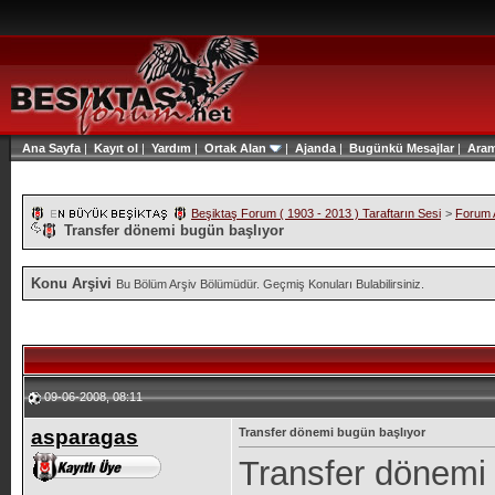
Ana Sayfa
|
Kayıt ol
|
Yardım
|
Ortak Alan
|
Ajanda
|
Bugünkü Mesajlar
|
Ara
Beşiktaş Forum ( 1903 - 2013 ) Taraftarın Sesi
>
Forum A
Transfer dönemi bugün başlıyor
Konu Arşivi
Bu Bölüm Arşiv Bölümüdür. Geçmiş Konuları Bulabilirsiniz.
09-06-2008, 08:11
asparagas
Transfer dönemi bugün başlıyor
Transfer dönemi