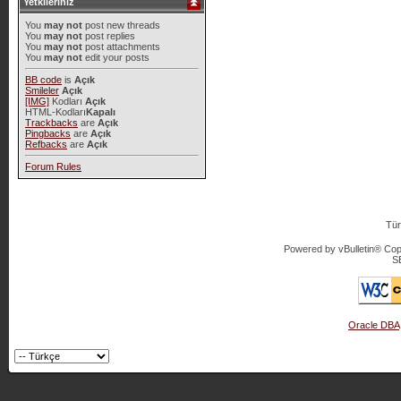
Yetkileriniz
You
may not
post new threads
You
may not
post replies
You
may not
post attachments
You
may not
edit your posts
BB code
is
Açık
Smileler
Açık
[IMG]
Kodları
Açık
HTML-Kodları
Kapalı
Trackbacks
are
Açık
Pingbacks
are
Açık
Refbacks
are
Açık
Forum Rules
Tür
Powered by vBulletin® Copy
S
Oracle DBA