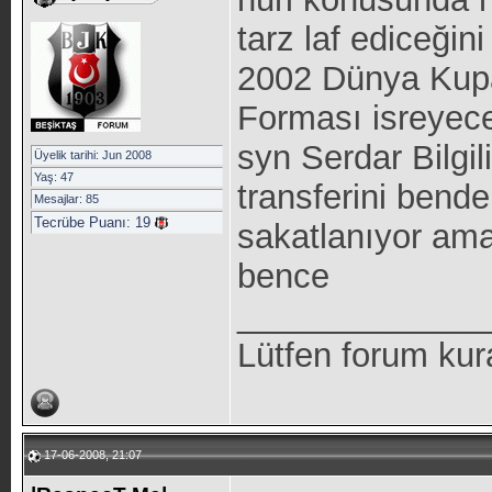
tarz laf ediceği
2002 Dünya Kupas
Forması isreyece
syn Serdar Bilgi
Üyelik tarihi: Jun 2008
Yaş: 47
transferini bende
Mesajlar: 85
Tecrübe Puanı:
19
sakatlanıyor ama
bence
_____________
Lütfen forum kur
17-06-2008, 21:07