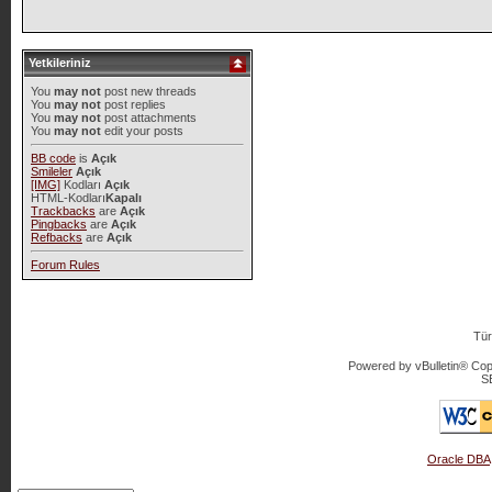
Yetkileriniz
You
may not
post new threads
You
may not
post replies
You
may not
post attachments
You
may not
edit your posts
BB code
is
Açık
Smileler
Açık
[IMG]
Kodları
Açık
HTML-Kodları
Kapalı
Trackbacks
are
Açık
Pingbacks
are
Açık
Refbacks
are
Açık
Forum Rules
Tür
Powered by vBulletin® Copy
S
Oracle DBA