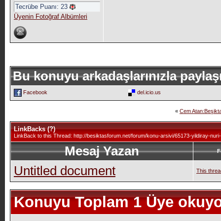
Tecrübe Puanı:
23
Üyenin Fotoğraf Albümleri
Bu konuyu arkadaşlarınızla paylaş
Facebook
del.icio.us
«
Cem Atan:Beşiktaş
LinkBacks (
?
)
LinkBack to this Thread: http://besiktasforum.net/forum/konu-arsivi/65173-yildiray-nuri
Mesaj Yazan
F
Untitled document
This threa
Konuyu Toplam 1 Üye okuyo