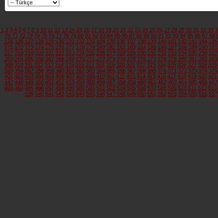
1
2
3
4
5
6
7
8
9
10
11
12
13
14
15
16
17
18
19
20
21
22
23
24
25
26
27
28
29
30
31
32
33
3
70
71
72
73
74
75
76
77
78
79
80
81
82
83
84
85
86
87
88
89
90
91
92
93
94
95
96
97
98
125
126
127
128
129
130
131
132
133
134
135
136
137
138
139
140
141
142
143
144
145
171
172
173
174
175
176
177
178
179
180
181
182
183
184
185
186
187
188
189
190
191
217
218
219
220
221
222
223
224
225
226
227
228
229
230
231
232
233
234
235
236
237
263
264
265
266
267
268
269
270
271
272
273
274
275
276
277
278
279
280
281
282
283
309
310
311
312
313
314
315
316
317
318
319
320
321
322
323
324
325
326
327
328
329
355
356
357
358
359
360
361
362
363
364
365
366
367
368
369
370
371
372
373
374
375
401
402
403
404
405
406
407
408
409
410
411
412
413
414
415
416
417
418
419
420
421
447
448
449
450
451
452
453
454
455
456
457
458
459
460
461
462
463
464
465
466
467
493
494
495
496
497
498
499
500
501
502
503
504
505
506
507
508
509
510
511
512
513
539
540
541
542
543
544
545
546
547
548
549
550
551
552
553
554
555
556
557