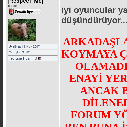
|RespecT Me|
Banned
iyi oyuncular ya
düşündürüyor..
_____________
ARKADAŞLA
Üyelik tarihi: Nov 2007
KOYMAYA Ç
Mesajlar: 9.862
Tecrübe Puanı:
0
OLAMADI
ENAYİ YE
ANCAK 
DİLENE
FORUM YÖN