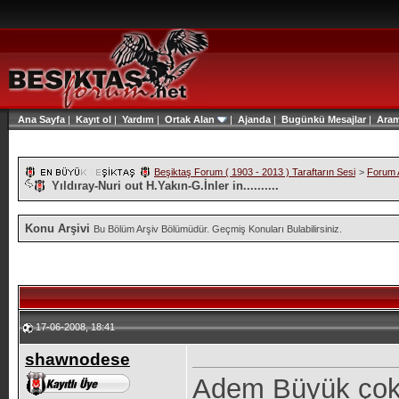
Ana Sayfa
|
Kayıt ol
|
Yardım
|
Ortak Alan
|
Ajanda
|
Bugünkü Mesajlar
|
Ara
Beşiktaş Forum ( 1903 - 2013 ) Taraftarın Sesi
>
Forum A
Yıldıray-Nuri out H.Yakın-G.İnler in..........
Konu Arşivi
Bu Bölüm Arşiv Bölümüdür. Geçmiş Konuları Bulabilirsiniz.
17-06-2008, 18:41
shawnodese
Adem Büyük çok 