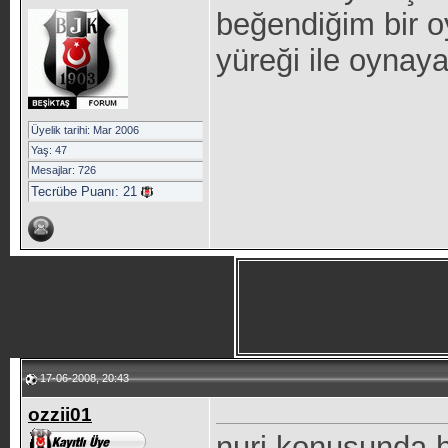
beğendiğim bir 
yüreği ile oynay
Üyelik tarihi: Mar 2006
Yaş: 47
Mesajlar: 726
Tecrübe Puanı:
21
17-06-2008, 20:43
ozzii01
nuri konusunda h