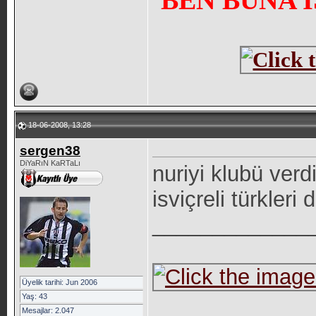
BEN BUNA 
18-06-2008, 13:28
sergen38
DiYaRıN KaRTaLı
nuriyi klubü verd
isviçreli türkleri
_____________
Üyelik tarihi: Jun 2006
Yaş: 43
Mesajlar: 2.047