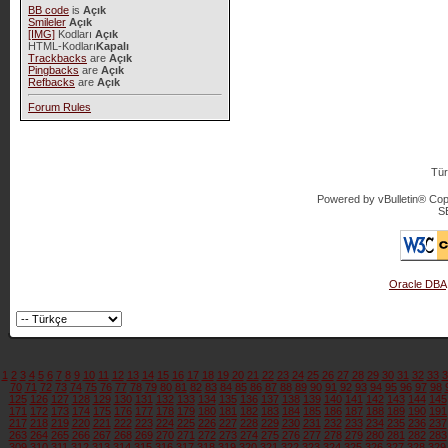
BB code
is
Açık
Smileler
Açık
[IMG]
Kodları
Açık
HTML-Kodları
Kapalı
Trackbacks
are
Açık
Pingbacks
are
Açık
Refbacks
are
Açık
Forum Rules
Tür
Powered by vBulletin® Copy
S
Oracle DBA
1
2
3
4
5
6
7
8
9
10
11
12
13
14
15
16
17
18
19
20
21
22
23
24
25
26
27
28
29
30
31
32
33
3
70
71
72
73
74
75
76
77
78
79
80
81
82
83
84
85
86
87
88
89
90
91
92
93
94
95
96
97
98
125
126
127
128
129
130
131
132
133
134
135
136
137
138
139
140
141
142
143
144
145
171
172
173
174
175
176
177
178
179
180
181
182
183
184
185
186
187
188
189
190
191
217
218
219
220
221
222
223
224
225
226
227
228
229
230
231
232
233
234
235
236
237
263
264
265
266
267
268
269
270
271
272
273
274
275
276
277
278
279
280
281
282
283
309
310
311
312
313
314
315
316
317
318
319
320
321
322
323
324
325
326
327
328
329