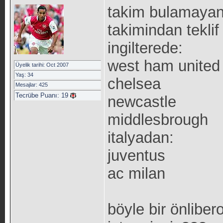
takim bulamayan 
takimindan teklif
ingilterede:
west ham united
Üyelik tarihi: Oct 2007
Yaş: 34
chelsea
Mesajlar: 425
Tecrübe Puanı:
19
newcastle
middlesbrough
italyadan:
juventus
ac milan
böyle bir önlibe