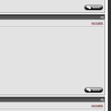
#
4
permalink
#
5
permalink