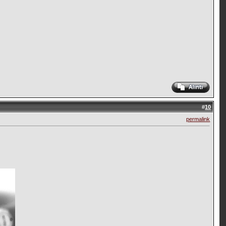
#
10
permalink