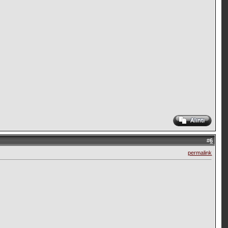
#
6
permalink