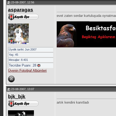
23-08-2007, 12:56
asparagas
evet zaten serdar kurtuluşuda oynatma
__________________
Üyelik tarihi: Jun 2007
Yaş: 45
Mesajlar: 8.401
Tecrübe Puanı:
28
Üyenin Fotoğraf Albümleri
23-08-2007, 13:07
bjk_bjk
artık kendini kanıtladı