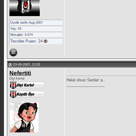
Üyelik tarihi: Aug 2007
Yaş: 43
Mesajlar: 4.674
Tecrübe Puanı:
24
23-08-2007, 13:20
Nefertiti
Dişi Kartal
Helal olsun Serdar' a..
__________________