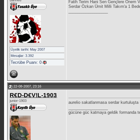
Banned
Fatih Terim Hani Sen Gençlere Önem Ve
Serdar Özkan Ümit Milli Takım'a 1 Bede
__________________
Üyelik tarihi: May 2007
Mesajlar: 3.392
Tecrübe Puanı:
0
22-08-2007, 23:16
R€D-D€V!L-1903
junior-1903
aurelio sakatlanmasa serdar kurtuluşta 
__________________
gücüne güc katmaya geldik formanda te