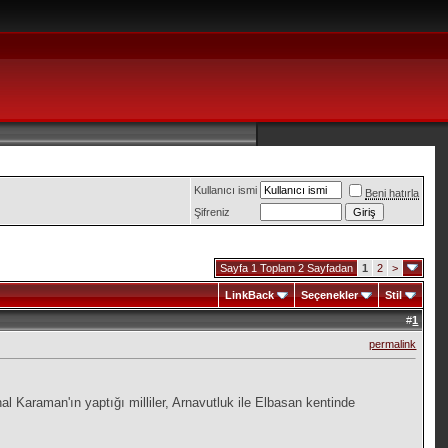
Kullanıcı ismi
Beni hatırla
Şifreniz
Sayfa 1 Toplam 2 Sayfadan
1
2
>
LinkBack
Seçenekler
Stil
#
1
permalink
l Karaman'ın yaptığı milliler, Arnavutluk ile Elbasan kentinde