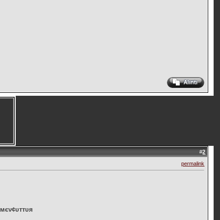
#
2
permalink
 мєν¢υттυя