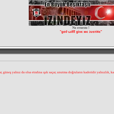
No ernesto !
"gσ∂ ωiℓℓ giνє мє נυѕтi¢є"
, güneş yalnız da olsa etrafına ışık saçar, unutma doğruların kaderidir yalnızlık, k