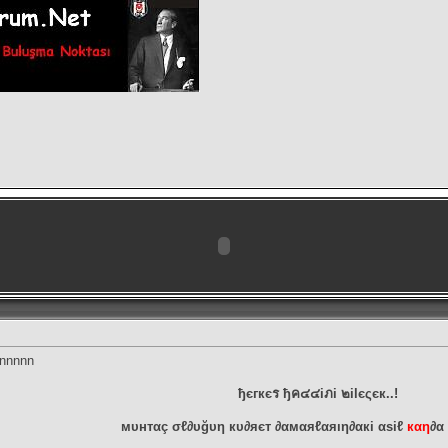
nnnnnnn
ђєгкєร ђค๔๔iภi ๒ilєςєк..!
мυнтαç σℓ∂υğυη кυ∂яєт ∂αмαяℓαяıη∂αкi αѕiℓ
кαη
∂α