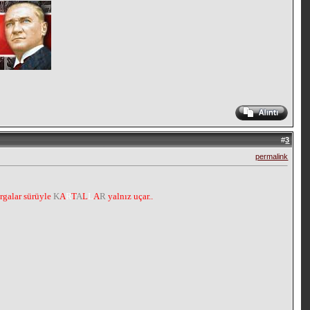
#
3
permalink
argalar sürüyle
K
A
R
T
A
L
L
A
R
yalnız uçar..