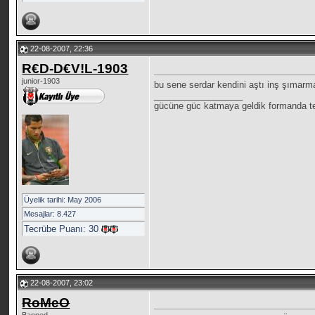
22-08-2007, 22:36
R€D-D€V!L-1903
junior-1903
bu sene serdar kendini aştı inş şımarm
__________________
gücüne güc katmaya geldik formanda te
Üyelik tarihi: May 2006
Mesajlar: 8.427
Tecrübe Puanı:
30
22-08-2007, 23:02
RoMeO