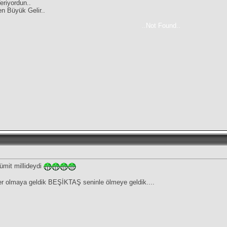
riyordun..
n Büyük Gelir..
..Not Found..
ümit millideydi
r olmaya geldik BEŞİKTAŞ seninle ölmeye geldik....