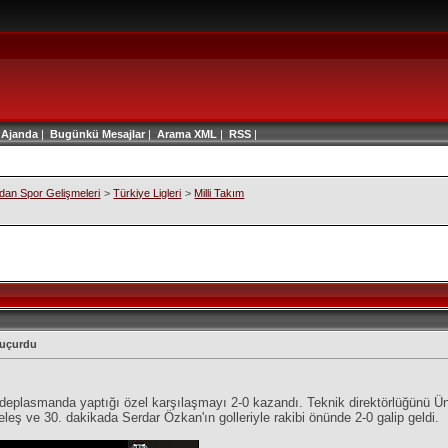
|
Ajanda
|
Bugünkü Mesajlar
|
Arama
XML
|
RSS
|
an Spor Gelişmeleri
>
Türkiye Ligleri
>
Milli Takım
ı uçurdu
e deplasmanda yaptığı özel karşılaşmayı 2-0 kazandı. Teknik direktörlüğünü Üna
eleş ve 30. dakikada Serdar Özkan'ın golleriyle rakibi önünde 2-0 galip geldi.