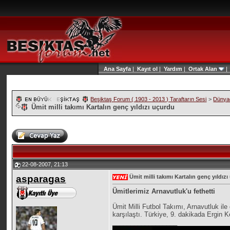
Ana Sayfa
|
Kayıt ol
|
Yardım
|
Ortak Alan
Beşiktaş Forum ( 1903 - 2013 ) Taraftarın Sesi
>
Dünyad
Ümit milli takımı Kartalın genç yıldızı uçurdu
22-08-2007, 21:13
asparagas
Ümit milli takımı Kartalın genç yıldız
Ümitlerimiz Arnavutluk'u fethetti
Ümit Milli Futbol Takımı, Arnavutluk il
karşılaştı. Türkiye, 9. dakikada Ergin K
__________________