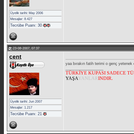
Üyelik tarihi: May 2006
Mesajlar: 8.427
Tecrübe Puanı:
30
23-08-2007, 07:37
cent
yaa bırakın fatih terimi o genç yetenek 
__________________
TÜRKİYE KUPASI SADECE T
YAŞA
YANLAR
INDIR.
Üyelik tarihi: Jun 2007
Mesajlar: 1.217
Tecrübe Puanı:
21