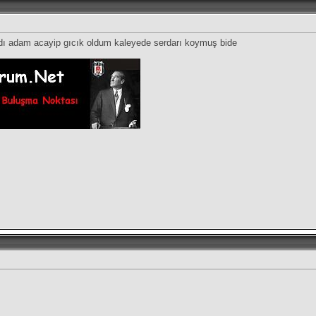
dı adam acayip gıcık oldum kaleyede serdarı koymuş bide