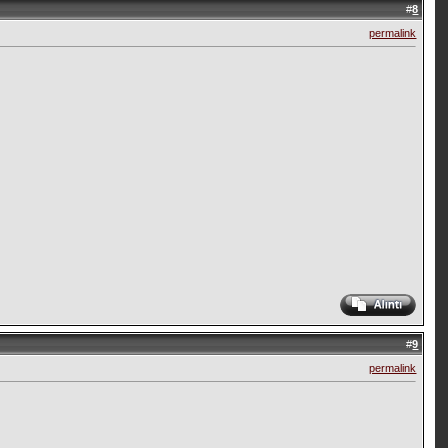
#
8
permalink
#
9
permalink