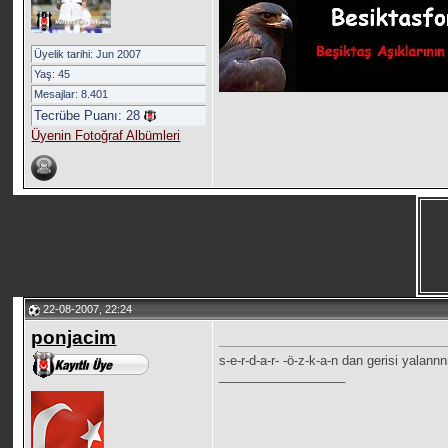
Üyelik tarihi: Jun 2007
Yaş: 45
Mesajlar: 8.401
Tecrübe Puanı:
28
Üyenin Fotoğraf Albümleri
22-08-2007, 22:24
ponjacim
s-e-r-d-a-r- -ö-z-k-a-n dan gerisi yalan
__________________