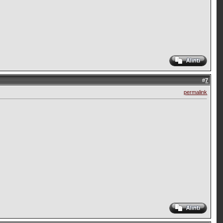
#
7
permalink