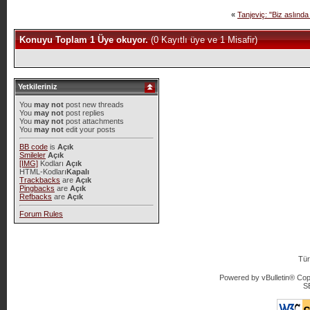
«
Tanjeviç: "Biz aslında
Konuyu Toplam 1 Üye okuyor.
(0 Kayıtlı üye ve 1 Misafir)
Yetkileriniz
You
may not
post new threads
You
may not
post replies
You
may not
post attachments
You
may not
edit your posts
BB code
is
Açık
Smileler
Açık
[IMG]
Kodları
Açık
HTML-Kodları
Kapalı
Trackbacks
are
Açık
Pingbacks
are
Açık
Refbacks
are
Açık
Forum Rules
Tür
Powered by vBulletin® Copy
S