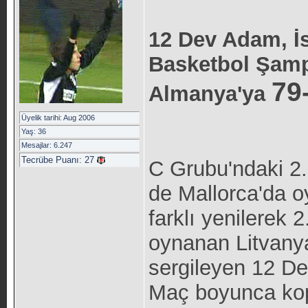
12 Dev Adam, İ
Basketbol Şamp
79
Almanya'ya
Üyelik tarihi: Aug 2006
Yaş: 36
Mesajlar: 6.247
Tecrübe Puanı:
27
C Grubu'ndaki 2.
de Mallorca'da o
farklı yenilerek 
oynanan Litvany
sergileyen 12 D
Maç boyunca kop