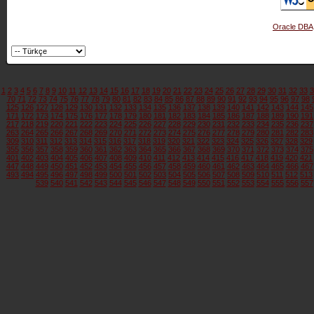
Oracle DBA
1
2
3
4
5
6
7
8
9
10
11
12
13
14
15
16
17
18
19
20
21
22
23
24
25
26
27
28
29
30
31
32
33
3
70
71
72
73
74
75
76
77
78
79
80
81
82
83
84
85
86
87
88
89
90
91
92
93
94
95
96
97
98
125
126
127
128
129
130
131
132
133
134
135
136
137
138
139
140
141
142
143
144
145
171
172
173
174
175
176
177
178
179
180
181
182
183
184
185
186
187
188
189
190
191
217
218
219
220
221
222
223
224
225
226
227
228
229
230
231
232
233
234
235
236
237
263
264
265
266
267
268
269
270
271
272
273
274
275
276
277
278
279
280
281
282
283
309
310
311
312
313
314
315
316
317
318
319
320
321
322
323
324
325
326
327
328
329
355
356
357
358
359
360
361
362
363
364
365
366
367
368
369
370
371
372
373
374
375
401
402
403
404
405
406
407
408
409
410
411
412
413
414
415
416
417
418
419
420
421
447
448
449
450
451
452
453
454
455
456
457
458
459
460
461
462
463
464
465
466
467
493
494
495
496
497
498
499
500
501
502
503
504
505
506
507
508
509
510
511
512
513
539
540
541
542
543
544
545
546
547
548
549
550
551
552
553
554
555
556
557