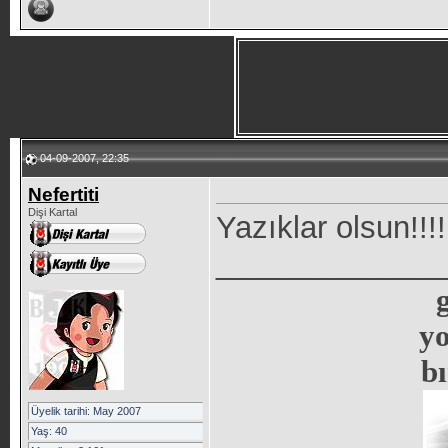
04-09-2007, 22:35
Nefertiti
Dişi Kartal
Yazıklar olsun!!!!
_____________
y
b
Üyelik tarihi: May 2007
Yaş: 40