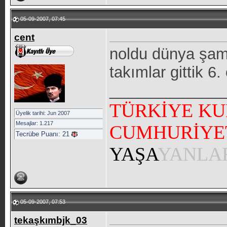
05-09-2007, 07:45
cent
noldu dünya şam
takımlar gittik 6.
_____________
TÜRKİYE KU
Üyelik tarihi: Jun 2007
Mesajlar: 1.217
CUMHURİYE
Tecrübe Puanı:
21
YAŞA
YANLA
05-09-2007, 07:53
tekaşkımbjk_03