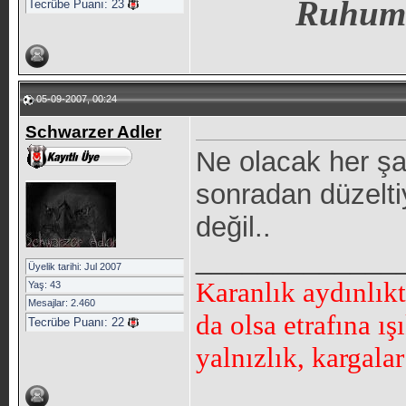
Ruhum
Tecrübe Puanı:
23
05-09-2007, 00:24
Schwarzer Adler
Ne olacak her şa
sonradan düzelti
değil..
_____________
Üyelik tarihi: Jul 2007
Karanlık aydınlık
Yaş: 43
Mesajlar: 2.460
da olsa etrafına ı
Tecrübe Puanı:
22
yalnızlık, kargala