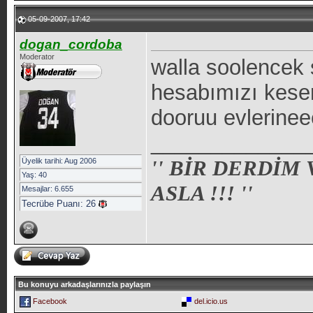
05-09-2007, 17:42
dogan_cordoba
Moderator
walla soolencek
hesabımızı keser
dooruu evlerinee
_____________
'' BİR DERDİM
Üyelik tarihi: Aug 2006
Yaş: 40
ASLA !!! ''
Mesajlar: 6.655
Tecrübe Puanı:
26
Bu konuyu arkadaşlarınızla paylaşın
Facebook
del.icio.us