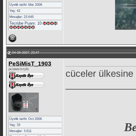
Üyelik tarihi: Mar 2006
Yaş: 42
Mesajlar: 23.645
Tecrübe Puanı:
10
04-09-2007, 23:47
PeSiMisT_1903
ρєѕιмιѕтѕтуℓє
cüceler ülkesine 
_____________
Üyelik tarihi: Oct 2006
Be
Yaş: 33
Mesajlar: 3.611