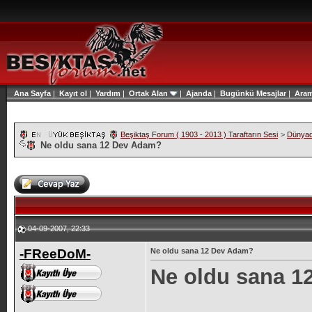
Ana Sayfa
|
Kayıt ol
|
Yardım
|
Ortak Alan
|
Ajanda
|
Bugünkü Mesajlar
|
Ara
Beşiktaş Forum ( 1903 - 2013 ) Taraftarın Sesi
>
Dünyad
Ne oldu sana 12 Dev Adam?
04-09-2007, 22:33
-FReeDoM-
Ne oldu sana 12 Dev Adam?
Ne oldu sana 1