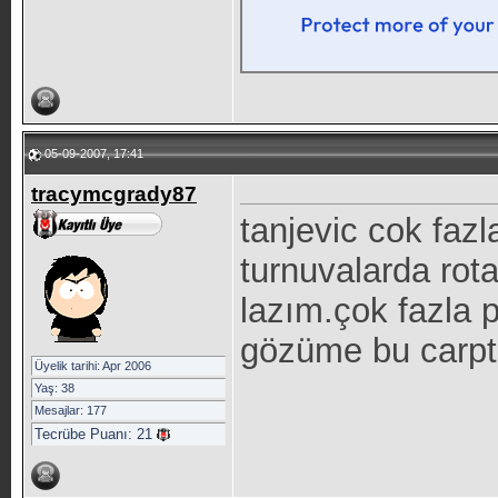
05-09-2007, 17:41
tracymcgrady87
tanjevic cok faz
turnuvalarda rot
lazım.çok fazla
gözüme bu carpt
Üyelik tarihi: Apr 2006
Yaş: 38
Mesajlar: 177
Tecrübe Puanı:
21