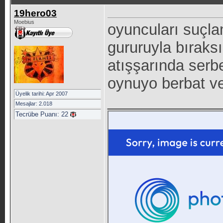
19hero03
Moebius
oyuncuları suçla
gururuyla bıraks
atışşarında serb
oynuyo berbat ve
Üyelik tarihi: Apr 2007
_____________
Mesajlar: 2.018
Tecrübe Puanı:
22