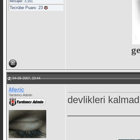
Mesajlar: 3.161
Tecrübe Puanı:
23
ge
04-09-2007, 23:44
Meric
Yardımcı Admin
devlikleri kalmad
_____________