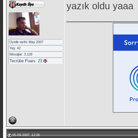
yazık oldu yaaa
_____________
Üyelik tarihi: May 2007
Yaş: 42
Mesajlar: 3.128
Tecrübe Puanı:
23
05-09-2007, 12:26