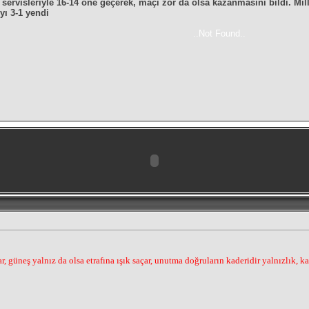
i servisleriyle 16-14 öne geçerek, maçı zor da olsa kazanmasını bildi. Mil
yı 3-1 yendi
..Not Found..
.
, güneş yalnız da olsa etrafına ışık saçar, unutma doğruların kaderidir yalnızlık, k