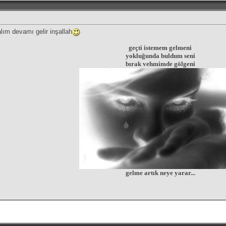
alım devamı gelir inşallah
geçti istemem gelmeni
yokluğunda buldum seni
bırak vehmimde gölgeni
gelme artık neye yarar...