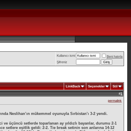
Kullanıcı ismi
Beni hatırla
Şifreniz
LinkBack
Seçenekler
Stil
#
1
permalink
vında Neslihan’ın mükemmel oyunuyla Sırbistan’ı 3-2 yendi.
ci ve üçüncü setlerde toparlanan ay yıldızlı bayanlar, durumu 2-1
e setlere eşitlik geldi: 2-2. Tie break setinin son anlarına 14-12