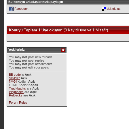
Bu konuyu arkadaşlarınızla paylaşın
Facebook
del.icio.us
Konuyu Toplam 1 Üye okuyor.
(0 Kayıtlı üye ve 1 Misafir)
Yetkileriniz
You
may not
post new threads
You
may not
post replies
You
may not
post attachments
You
may not
edit your posts
BB code
is
Açık
Smileler
Açık
[IMG]
Kodları
Açık
HTML-Kodları
Kapalı
Trackbacks
are
Açık
Pingbacks
are
Açık
Refbacks
are
Açık
Forum Rules