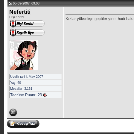
05-09-2007, 09:03
Nefertiti
Dişi Kartal
Kızlar yükselişe geçtiler yine, hadi bak
__________________
Üyelik tarihi: May 2007
Yaş: 40
Mesajlar: 3.161
Tecrübe Puanı:
23