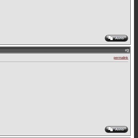
#
3
permalink