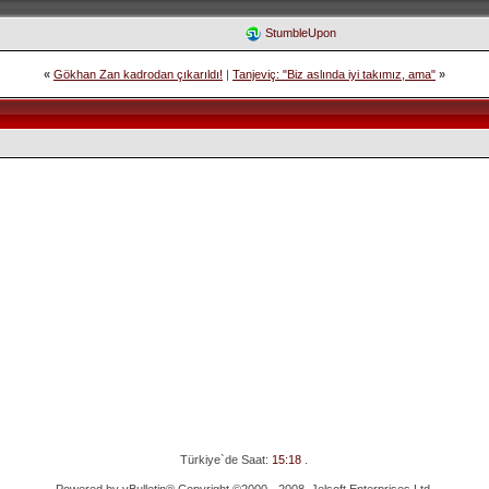
StumbleUpon
«
Gökhan Zan kadrodan çıkarıldı!
|
Tanjeviç: "Biz aslında iyi takımız, ama"
»
Türkiye`de Saat:
15:18
.