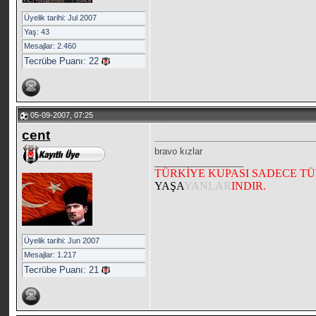
Üyelik tarihi: Jul 2007
Yaş: 43
Mesajlar: 2.460
Tecrübe Puanı:
22
05-09-2007, 07:25
cent
bravo kızlar
__________________
TÜRKİYE KUPASI SADECE T
YAŞA
YANLAR
INDIR.
Üyelik tarihi: Jun 2007
Mesajlar: 1.217
Tecrübe Puanı:
21