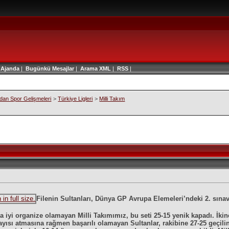
|
Ajanda
|
Bugünkü Mesajlar
|
Arama
XML
|
RSS
|
an Spor Gelişmeleri
>
Türkiye Ligleri
>
Milli Takım
Filenin Sultanları, Dünya GP Avrupa Elemeleri’ndeki 2. sına
a iyi organize olamayan Milli Takımımız, bu seti 25-15 yenik kapadı. İkin
ayısı atmasına rağmen başarılı olamayan Sultanlar, rakibine 27-25 geçilinc