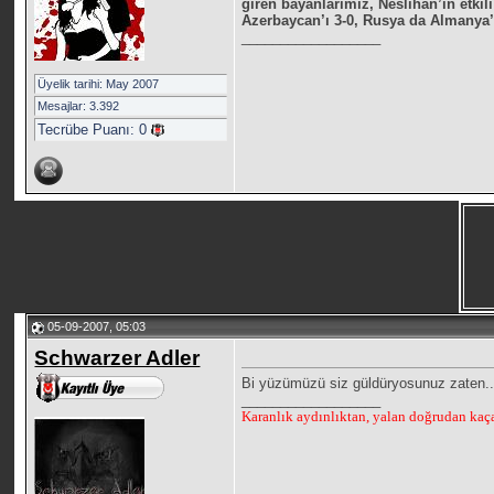
giren bayanlarımız, Neslihan’ın etkil
Azerbaycan’ı 3-0, Rusya da Almanya’
__________________
Üyelik tarihi: May 2007
Mesajlar: 3.392
Tecrübe Puanı:
0
05-09-2007, 05:03
Schwarzer Adler
Bi yüzümüzü siz güldüryosunuz zaten.
__________________
Karanlık aydınlıktan, yalan doğrudan kaçar