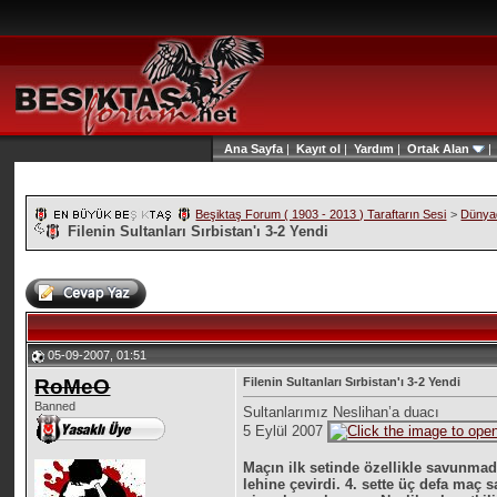
Ana Sayfa
|
Kayıt ol
|
Yardım
|
Ortak Alan
Beşiktaş Forum ( 1903 - 2013 ) Taraftarın Sesi
>
Dünyad
Filenin Sultanları Sırbistan'ı 3-2 Yendi
05-09-2007, 01:51
RoMeO
Filenin Sultanları Sırbistan'ı 3-2 Yendi
Banned
Sultanlarımız Neslihan’a duacı
5 Eylül 2007
Maçın ilk setinde özellikle savunmad
lehine çevirdi. 4. sette üç defa maç s