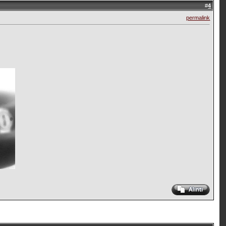
#
4
permalink