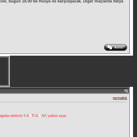
liler, bugün 18.00’de Rusya ile karşılaşacak. Diğer maçlarda İtalya
#
2
permalink
argalar sürüyle
K
A
R
T
A
L
L
A
R
yalnız uçar..