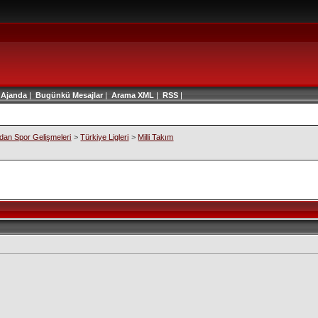
|
Ajanda
|
Bugünkü Mesajlar
|
Arama
XML
|
RSS
|
an Spor Gelişmeleri
>
Türkiye Ligleri
>
Milli Takım