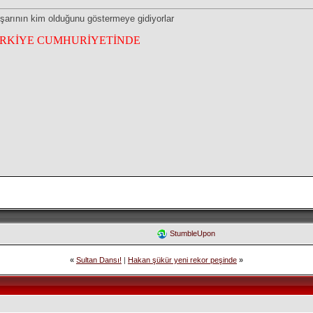
runşarının kim olduğunu göstermeye gidiyorlar
ÜRKİYE CUMHURİYETİNDE
StumbleUpon
«
Sultan Dansı!
|
Hakan şükür yeni rekor peşinde
»