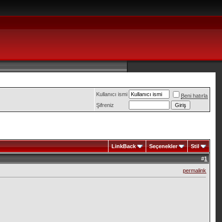
Kullanıcı ismi
Beni hatırla
Şifreniz
LinkBack
Seçenekler
Stil
#
1
permalink