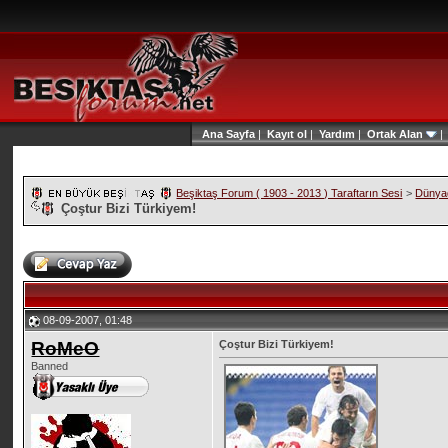
Ana Sayfa
|
Kayıt ol
|
Yardım
|
Ortak Alan
Beşiktaş Forum ( 1903 - 2013 ) Taraftarın Sesi
>
Dünyad
Çoştur Bizi Türkiyem!
08-09-2007, 01:48
RoMeO
Çoştur Bizi Türkiyem!
Banned