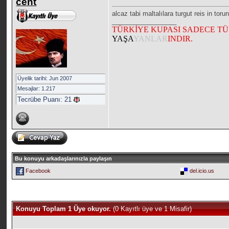
cent
alcaz tabi maltalılara turgut reis in to
__________________
TÜRKİYE KUPASI SADECE T
YAŞA
YANLAR
INDIR.
Üyelik tarihi: Jun 2007
Mesajlar: 1.217
Tecrübe Puanı:
21
Bu konuyu arkadaşlarınızla paylaşın
Facebook
del.icio.us
Konuyu Toplam 1 Üye okuyor.
(0 Kayıtlı üye ve 1 Misafir)