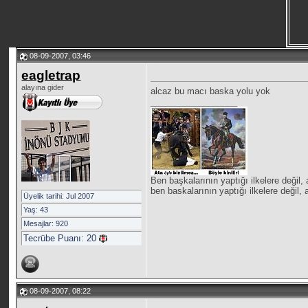
08-09-2007, 03:46
eagletrap
alayına gider
alcaz bu macı baska yolu yok
__________________
Ben başkalarının yaptığı ilkelere de
ben baskalarının yaptığı ilkelere de
Üyelik tarihi: Jul 2007
Yaş: 43
Mesajlar: 920
Tecrübe Puanı:
20
08-09-2007, 08:22