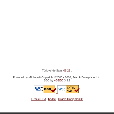
Türkiye`de Saat:
08:29
.
Powered by vBulletin® Copyright ©2000 - 2008, Jelsoft Enterprises Ltd.
SEO by
vBSEO
3.3.2
Oracle DBA
|
Kadife
|
Oracle Danışmanlık