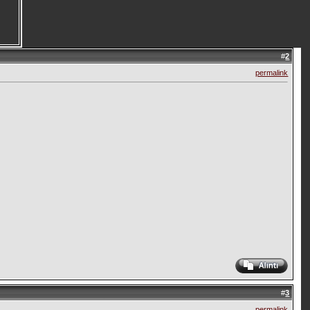
#
2
permalink
#
3
permalink