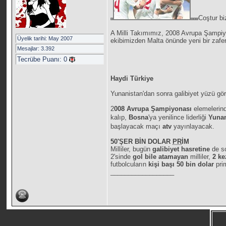
Coştur bi
A Milli Takımımız, 2008 Avrupa Şampiy
Üyelik tarihi: May 2007
ekibimizden Malta önünde yeni bir zafer
Mesajlar: 3.392
Tecrübe Puanı:
0
Haydi Türkiye
Yunanistan'dan sonra galibiyet yüzü gör
2
008 Avrupa Şampiyonası
elemeleri
kalıp,
Bosna
'ya yenilince liderliği
Yunan
başlayacak maçı
atv
yayınlayacak.
50'ŞER BİN DOLAR
PR
İM
Milliler, bugün
galibiyet hasretine
de s
2'sinde
gol bile atamayan
milliler,
2 k
futbolcuların
kişi başı 50 bin dolar
pri
__________________