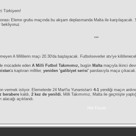
zi Türkiyem!
onası Eleme grubu maçında bu akşam deplasmanda Malta ile karşılaşacak. Sa
 bekliyoruz.
***
meyen A Millilerin maçı 20.30'da başlayacak. Futbolseverler atv'ye kilitlenece
nde mücadele eden
A Milli Futbol Takımımız,
bugün
Malta
maçıyla ikinci de
istan
'a kaptıran milliler,
yeniden 'galibiyet serisi'
parolasıyla maça çıkacak
on vermek istiyor. Elemelerde 24 Mart'ta Yunanistan'ı
4-1
yendiği maçın ardın
ez berabere
kaldı,
2 kez de yenildi.
Milli Takımımız, Malta ile geçmişte yaptı
m alacağı açıklandı.
..Not Found..