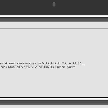
ğil, ancak kendi ilkelerime uyarım MUSTAFA KEMAL ATATÜRK..
ğil, ancak MUSTAFA KEMAL ATATÜRK'ÜN ilkerine uyarım