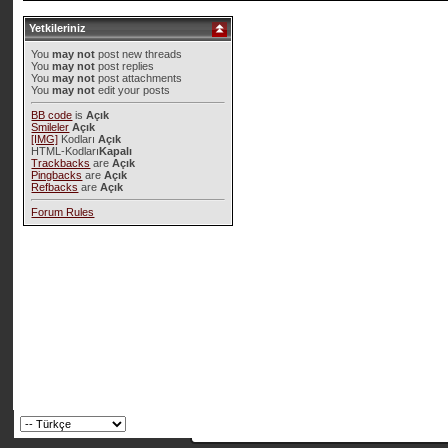
Yetkileriniz
You
may not
post new threads
You
may not
post replies
You
may not
post attachments
You
may not
edit your posts
BB code
is
Açık
Smileler
Açık
[IMG]
Kodları
Açık
HTML-Kodları
Kapalı
Trackbacks
are
Açık
Pingbacks
are
Açık
Refbacks
are
Açık
Forum Rules