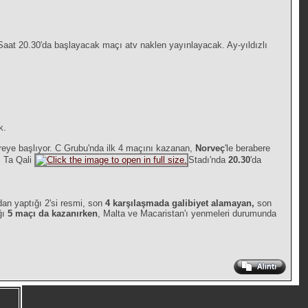
at 20.30'da başlayacak maçı atv naklen yayınlayacak. Ay-yıldızlı
k.
vreye başlıyor. C Grubu'nda ilk 4 maçını kazanan,
Norveç
'le berabere
. Ta Qali
Stadı'nda
20.30
'da
dan yaptığı 2'si resmi, son
4 karşılaşmada galibiyet alamayan,
son
ğı
5 maçı da kazanırken
, Malta ve Macaristan'ı yenmeleri durumunda