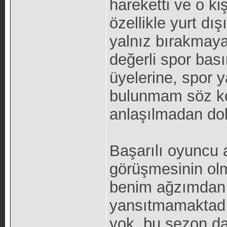
hareketti ve o ki
özellikle yurt d
yalnız bırakmay
değerli spor ba
üyelerine, spor y
bulunmam söz kon
anlaşılmadan dol
Başarılı oyuncu a
görüşmesinin olm
benim ağzımdan y
yansıtmamaktadır
yok, bu sezon d