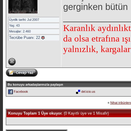
gerginken bütün 
_____________
Üyelik tarihi: Jul 2007
Karanlık aydınlık
Yaş: 43
Mesajlar: 2.460
da olsa etrafına ı
Tecrübe Puanı:
22
yalnızlık, kargala
Bu konuyu arkadaşlarınızla paylaşın
Facebook
del.icio.us
«
Nihat tribünler
Konuyu Toplam 1 Üye okuyor.
(0 Kayıtlı üye ve 1 Misafir)