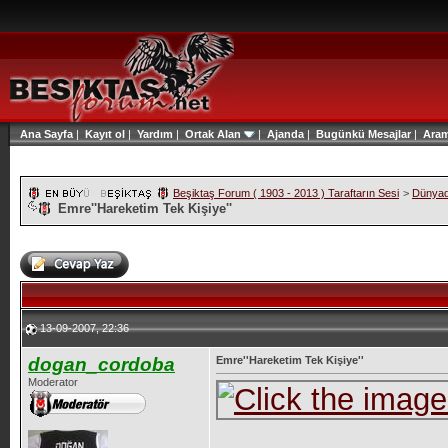
Ana Sayfa
|
Kayıt ol
|
Yardım
|
Ortak Alan
|
Ajanda
|
Bugünkü Mesajlar
|
Ara
Beşiktaş Forum ( 1903 - 2013 ) Taraftarın Sesi
>
Dünyad
Emre''Hareketim Tek Kişiye''
13-09-2007, 22:36
dogan_cordoba
Emre''Hareketim Tek Kişiye''
Moderator