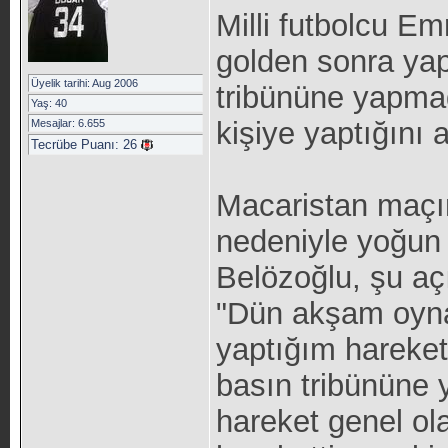
Milli futbolcu E
golden sonra yap
Üyelik tarihi: Aug 2006
tribününe yapmad
Yaş: 40
kişiye yaptığını a
Mesajlar: 6.655
Tecrübe Puanı:
26
Macaristan maçı
nedeniyle yoğun 
Belözoğlu, şu a
"Dün akşam oynad
yaptığım hareket
basın tribününe y
hareket genel ola