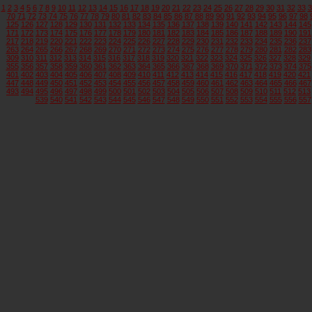
1
2
3
4
5
6
7
8
9
10
11
12
13
14
15
16
17
18
19
20
21
22
23
24
25
26
27
28
29
30
31
32
33
3
70
71
72
73
74
75
76
77
78
79
80
81
82
83
84
85
86
87
88
89
90
91
92
93
94
95
96
97
98
125
126
127
128
129
130
131
132
133
134
135
136
137
138
139
140
141
142
143
144
145
171
172
173
174
175
176
177
178
179
180
181
182
183
184
185
186
187
188
189
190
191
217
218
219
220
221
222
223
224
225
226
227
228
229
230
231
232
233
234
235
236
237
263
264
265
266
267
268
269
270
271
272
273
274
275
276
277
278
279
280
281
282
283
309
310
311
312
313
314
315
316
317
318
319
320
321
322
323
324
325
326
327
328
329
355
356
357
358
359
360
361
362
363
364
365
366
367
368
369
370
371
372
373
374
375
401
402
403
404
405
406
407
408
409
410
411
412
413
414
415
416
417
418
419
420
421
447
448
449
450
451
452
453
454
455
456
457
458
459
460
461
462
463
464
465
466
467
493
494
495
496
497
498
499
500
501
502
503
504
505
506
507
508
509
510
511
512
513
539
540
541
542
543
544
545
546
547
548
549
550
551
552
553
554
555
556
557