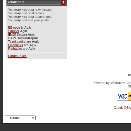
Yetkileriniz
You
may not
post new threads
You
may not
post replies
You
may not
post attachments
You
may not
edit your posts
BB code
is
Açık
Smileler
Açık
[IMG]
Kodları
Açık
HTML-Kodları
Kapalı
Trackbacks
are
Açık
Pingbacks
are
Açık
Refbacks
are
Açık
Forum Rules
Tür
Powered by vBulletin® Copy
S
Oracle DBA