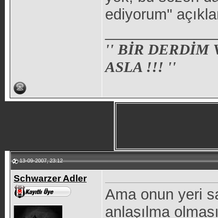
ediyorum" açıkl
_____________
'' BİR DERDİM
ASLA !!! ''
13-09-2007, 23:12
Schwarzer Adler
Ama onun yeri sa
anlaşılma olması