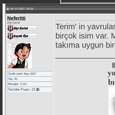
09-10-2007, 09:33
Nefertiti
Dişi Kartal
Terim' in yavrula
birçok isim var. 
takıma uygun bi
_____________
y
Üyelik tarihi: May 2007
Yaş: 40
b
Mesajlar: 3.161
Tecrübe Puanı:
23