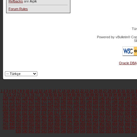
Refbacks
are
Açık
Forum Rules
Tür
Powered by vBulletin® Copy
S
Oracle DBA
1
2
3
4
5
6
7
8
9
10
11
12
13
14
15
16
17
18
19
20
21
22
23
24
25
26
27
28
29
30
31
32
33
3
70
71
72
73
74
75
76
77
78
79
80
81
82
83
84
85
86
87
88
89
90
91
92
93
94
95
96
97
98
125
126
127
128
129
130
131
132
133
134
135
136
137
138
139
140
141
142
143
144
145
171
172
173
174
175
176
177
178
179
180
181
182
183
184
185
186
187
188
189
190
191
217
218
219
220
221
222
223
224
225
226
227
228
229
230
231
232
233
234
235
236
237
263
264
265
266
267
268
269
270
271
272
273
274
275
276
277
278
279
280
281
282
283
309
310
311
312
313
314
315
316
317
318
319
320
321
322
323
324
325
326
327
328
329
355
356
357
358
359
360
361
362
363
364
365
366
367
368
369
370
371
372
373
374
375
401
402
403
404
405
406
407
408
409
410
411
412
413
414
415
416
417
418
419
420
421
447
448
449
450
451
452
453
454
455
456
457
458
459
460
461
462
463
464
465
466
467
493
494
495
496
497
498
499
500
501
502
503
504
505
506
507
508
509
510
511
512
513
539
540
541
542
543
544
545
546
547
548
549
550
551
552
553
554
555
556
557