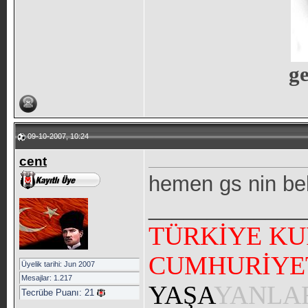
ge
09-10-2007, 10:24
cent
hemen gs nin beb
_____________
TÜRKİYE KU
CUMHURİYE
Üyelik tarihi: Jun 2007
Mesajlar: 1.217
YAŞA
YANLA
Tecrübe Puanı:
21