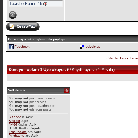
Tecrübe Puanı:
19
Bu konuyu arkadaşlarınızla paylaşın
Facebook
del.icio.us
«
Serdar Taşcı: Terim 
Konuyu Toplam 1 Üye okuyor.
(0 Kayıtlı üye ve 1 Misafir)
Yetkileriniz
You
may not
post new threads
You
may not
post replies
You
may not
post attachments
You
may not
edit your posts
BB code
is
Açık
Smileler
Açık
[IMG]
Kodları
Açık
HTML-Kodları
Kapalı
Trackbacks
are
Açık
Pingbacks
are
Açık