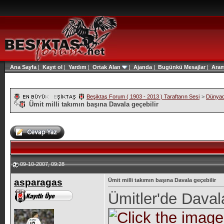
Ana Sayfa
|
Kayıt ol
|
Yardım
|
Ortak Alan
|
Ajanda
|
Bugünkü Mesajlar
|
Ara
Beşiktaş Forum ( 1903 - 2013 ) Taraftarın Sesi
>
Dünyad
Ümit milli takımın başına Davala geçebilir
09-10-2007, 09:28
asparagas
Ümit milli takımın başına Davala geçebilir
Ümitler'de Daval