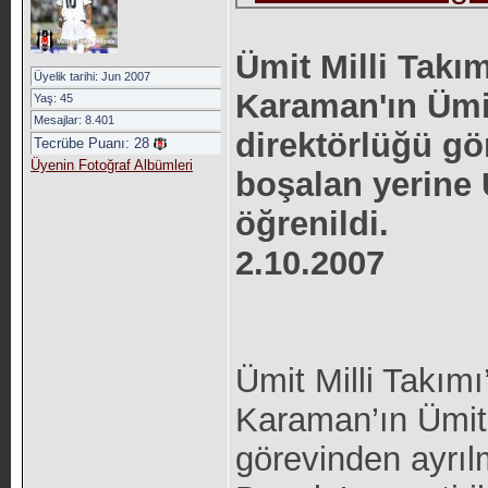
Ümit Milli Takı
Üyelik tarihi: Jun 2007
Karaman'ın Ümit
Yaş: 45
Mesajlar: 8.401
direktörlüğü g
Tecrübe Puanı:
28
Üyenin Fotoğraf Albümleri
boşalan yerine 
öğrenildi.
2.10.2007
Ümit Milli Takımı
Karaman’ın Ümit M
görevinden ayrıl