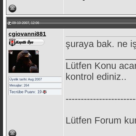
09-10-2007, 12:06
cgiovanni881
şuraya bak. ne iş
_____________
Lütfen Konu aca
kontrol ediniz..
Üyelik tarihi: Aug 2007
Mesajlar: 264
Tecrübe Puanı:
19
-----------------------
Lütfen Forum kur