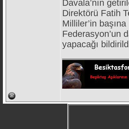
Davala’nın getiri
Direktörü Fatih T
Milliler’in başın
Federasyon’un d
yapacağı bildirild
_____________