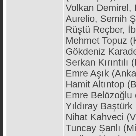
Volkan Demirel,
Aurelio, Semih Ş
Rüştü Reçber, İb
Mehmet Topuz (K
Gökdeniz Karade
Serkan Kırıntılı
Emre Aşık (Anka
Hamit Altıntop (
Emre Belözoğlu 
Yıldıray Baştürk 
Nihat Kahveci (Vi
Tuncay Şanlı (M