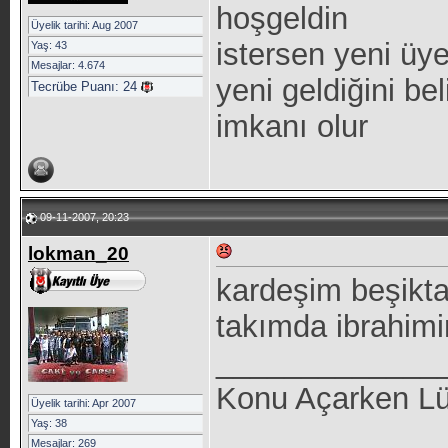
hoşgeldin
Üyelik tarihi: Aug 2007
istersen yeni üy
Yaş: 43
Mesajlar: 4.674
yeni geldiğini be
Tecrübe Puanı:
24
imkanı olur
09-11-2007, 20:23
lokman_20
kardeşim beşikta
takımda ibrahimin
_____________
Konu Açarken Lüt
Üyelik tarihi: Apr 2007
Yaş: 38
Mesajlar: 269