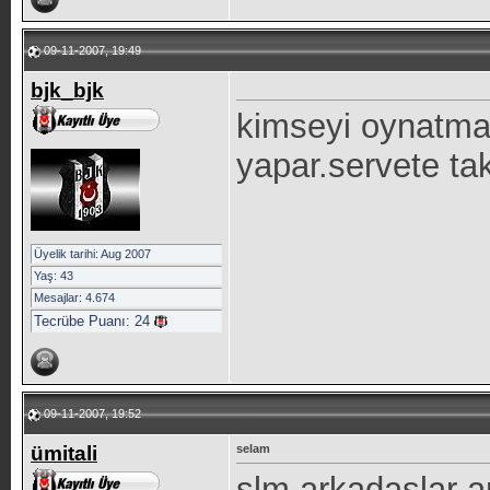
09-11-2007, 19:49
bjk_bjk
kimseyi oynatmaz
yapar.servete ta
Üyelik tarihi: Aug 2007
Yaş: 43
Mesajlar: 4.674
Tecrübe Puanı:
24
09-11-2007, 19:52
ümitali
selam
slm arkadaşlar a