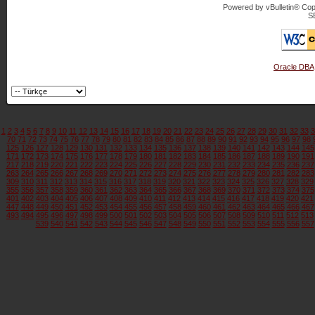
Powered by vBulletin® Copy
S
Oracle DBA
1
2
3
4
5
6
7
8
9
10
11
12
13
14
15
16
17
18
19
20
21
22
23
24
25
26
27
28
29
30
31
32
33
3
70
71
72
73
74
75
76
77
78
79
80
81
82
83
84
85
86
87
88
89
90
91
92
93
94
95
96
97
98
125
126
127
128
129
130
131
132
133
134
135
136
137
138
139
140
141
142
143
144
145
171
172
173
174
175
176
177
178
179
180
181
182
183
184
185
186
187
188
189
190
191
217
218
219
220
221
222
223
224
225
226
227
228
229
230
231
232
233
234
235
236
237
263
264
265
266
267
268
269
270
271
272
273
274
275
276
277
278
279
280
281
282
283
309
310
311
312
313
314
315
316
317
318
319
320
321
322
323
324
325
326
327
328
329
355
356
357
358
359
360
361
362
363
364
365
366
367
368
369
370
371
372
373
374
375
401
402
403
404
405
406
407
408
409
410
411
412
413
414
415
416
417
418
419
420
421
447
448
449
450
451
452
453
454
455
456
457
458
459
460
461
462
463
464
465
466
467
493
494
495
496
497
498
499
500
501
502
503
504
505
506
507
508
509
510
511
512
513
539
540
541
542
543
544
545
546
547
548
549
550
551
552
553
554
555
556
557