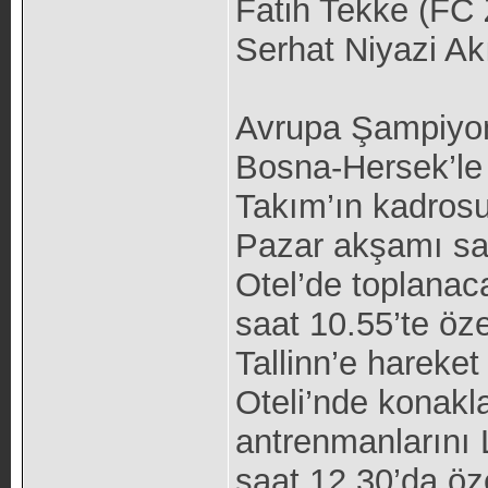
Fatih Tekke (FC 
Serhat Niyazi Ak
Avrupa Şampiyon
Bosna-Hersek’le
Takım’ın kadrosu
Pazar akşamı sa
Otel’de toplanac
saat 10.55’te öz
Tallinn’e hareke
Oteli’nde konakl
antrenmanlarını
saat 12.30’da öz