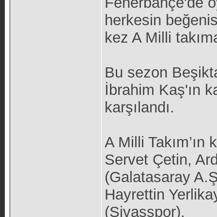
Fenerbahçe'de oyn
herkesin beğenis
kez A Milli takı
Bu sezon Beşikt
İbrahim Kaş'ın k
karşılandı.
A Milli Takım’ın 
Servet Çetin, Ar
(Galatasaray A.Ş
Hayrettin Yerlik
(Sivasspor),