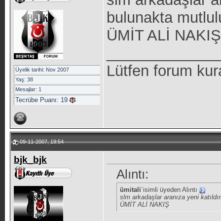
bulunakta mutlu
ÜMİT ALİ NAKIŞ
_____________
Lütfen forum kur
Üyelik tarihi: Nov 2007
Yaş: 38
Mesajlar: 1
Tecrübe Puanı:
19
09-11-2007, 19:54
bjk_bjk
Alıntı:
ümitali
´isimli üyeden Alıntı
slm arkadaşlar aranıza yeni katıld
ÜMİT ALİ NAKIŞ