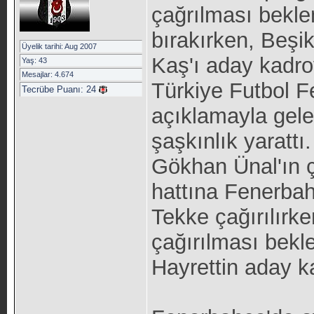
çağrılması bekle
bırakırken, Beşik
Üyelik tarihi: Aug 2007
Kaş'ı aday kadro
Yaş: 43
Mesajlar: 4.674
Türkiye Futbol F
Tecrübe Puanı:
24
açıklamayla gele
şaşkınlık yaratt
Gökhan Ünal'ın ç
hattına Fenerba
Tekke çağırılırk
çağırılması bekl
Hayrettin aday ka