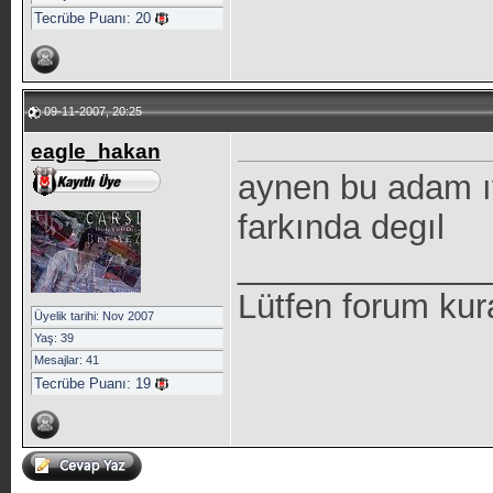
Tecrübe Puanı:
20
09-11-2007, 20:25
eagle_hakan
aynen bu adam ı
farkında degıl
_____________
Lütfen forum kur
Üyelik tarihi: Nov 2007
Yaş: 39
Mesajlar: 41
Tecrübe Puanı:
19