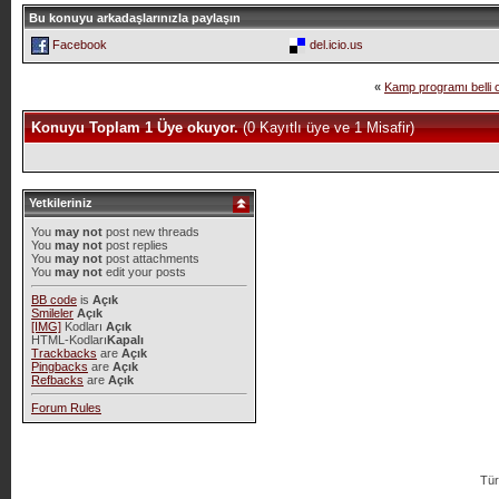
Bu konuyu arkadaşlarınızla paylaşın
Facebook
del.icio.us
«
Kamp programı belli 
Konuyu Toplam 1 Üye okuyor.
(0 Kayıtlı üye ve 1 Misafir)
Yetkileriniz
You
may not
post new threads
You
may not
post replies
You
may not
post attachments
You
may not
edit your posts
BB code
is
Açık
Smileler
Açık
[IMG]
Kodları
Açık
HTML-Kodları
Kapalı
Trackbacks
are
Açık
Pingbacks
are
Açık
Refbacks
are
Açık
Forum Rules
Tür