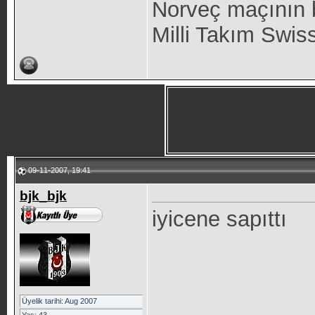
Norveç maçının b
Milli Takım Swis
09-11-2007, 19:41
bjk_bjk
iyicene sapıttı
Üyelik tarihi: Aug 2007