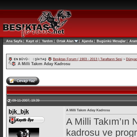
Ana Sayfa
|
Kayıt ol
|
Yardım
|
Ortak Alan
|
Ajanda
|
Bugünkü Mesajlar
|
Ara
Beşiktaş Forum ( 1903 - 2013 ) Taraftarın Sesi
>
Dünyad
A Milli Takım Aday Kadrosu
09-11-2007, 19:39
bjk_bjk
A Milli Takım Aday Kadrosu
A Milli Takım’ın
kadrosu ve progr