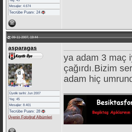
Yaş: 43
Mesajlar: 4.674
Tecrübe Puanı:
24
09-11-2007, 19:44
asparagas
ya adam 3 maç iy
çağırdı.Bizim se
adam hiç umrunda
_____________
Üyelik tarihi: Jun 2007
Yaş: 45
Mesajlar: 8.401
Tecrübe Puanı:
28
Üyenin Fotoğraf Albümleri