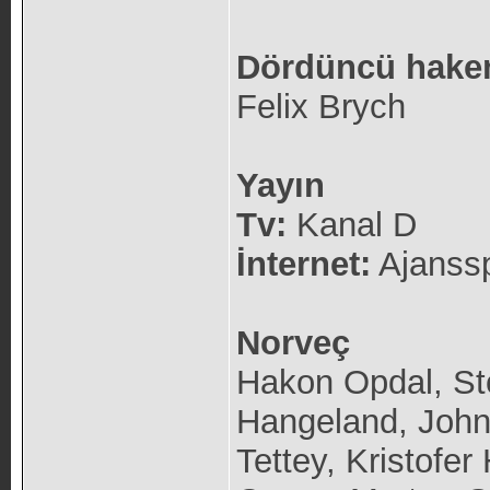
Dördüncü hak
Felix Brych
Yayın
Tv:
Kanal D
İnternet:
Ajanssp
Norveç
Hakon Opdal, St
Hangeland, John 
Tettey, Kristofer