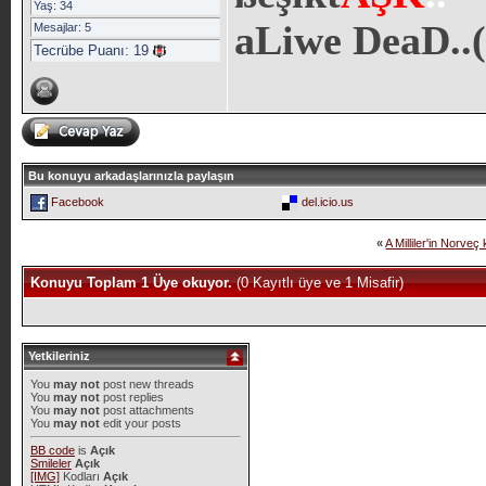
Yaş: 34
aLiwe DeaD..(
Mesajlar: 5
Tecrübe Puanı:
19
Bu konuyu arkadaşlarınızla paylaşın
Facebook
del.icio.us
«
A Milliler'in Norveç
Konuyu Toplam 1 Üye okuyor.
(0 Kayıtlı üye ve 1 Misafir)
Yetkileriniz
You
may not
post new threads
You
may not
post replies
You
may not
post attachments
You
may not
edit your posts
BB code
is
Açık
Smileler
Açık
[IMG]
Kodları
Açık