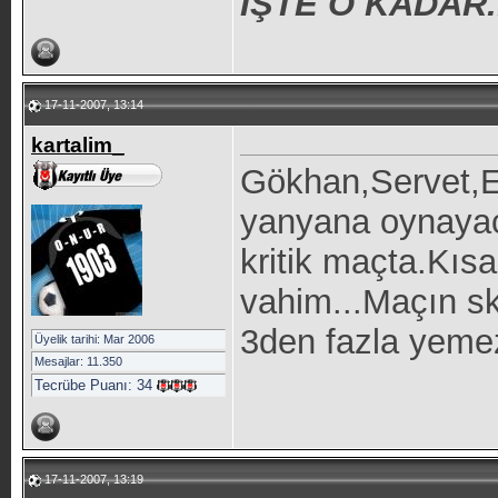
İŞTE O KADAR.
17-11-2007, 13:14
kartalim_
Gökhan,Servet,E
yanyana oynayac
kritik maçta.Kıs
vahim...Maçın s
3den fazla yemez
Üyelik tarihi: Mar 2006
Mesajlar: 11.350
Tecrübe Puanı:
34
17-11-2007, 13:19