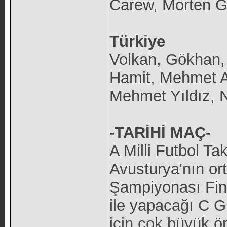
Carew, Morten 
Türkiye
Volkan, Gökhan,
Hamit, Mehmet A
Mehmet Yıldız, N
-TARİHİ MAÇ-
A Milli Futbol Ta
Avusturya'nın or
Şampiyonası Fina
ile yapacağı C Gr
için çok büyük ö