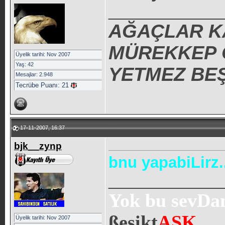
_____________
AĞAÇLAR K
MÜREKKEP O
Üyelik tarihi: Nov 2007
Yaş: 42
YETMEZ BEŞ
Mesajlar: 2.948
Tecrübe Puanı:
21
17-11-2007, 16:37
bjk__zynp
bnu yapabiLirz.
_____________
Yok bu sevDanı
ßeşikt
AŞK
..
Üyelik tarihi: Nov 2007