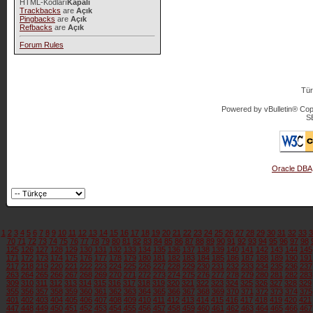
HTML-Kodları
Kapalı
Trackbacks
are
Açık
Pingbacks
are
Açık
Refbacks
are
Açık
Forum Rules
Tür
Powered by vBulletin® Copy
S
Oracle DBA
1
2
3
4
5
6
7
8
9
10
11
12
13
14
15
16
17
18
19
20
21
22
23
24
25
26
27
28
29
30
31
32
33
3
70
71
72
73
74
75
76
77
78
79
80
81
82
83
84
85
86
87
88
89
90
91
92
93
94
95
96
97
98
125
126
127
128
129
130
131
132
133
134
135
136
137
138
139
140
141
142
143
144
145
171
172
173
174
175
176
177
178
179
180
181
182
183
184
185
186
187
188
189
190
191
217
218
219
220
221
222
223
224
225
226
227
228
229
230
231
232
233
234
235
236
237
263
264
265
266
267
268
269
270
271
272
273
274
275
276
277
278
279
280
281
282
283
309
310
311
312
313
314
315
316
317
318
319
320
321
322
323
324
325
326
327
328
329
355
356
357
358
359
360
361
362
363
364
365
366
367
368
369
370
371
372
373
374
375
401
402
403
404
405
406
407
408
409
410
411
412
413
414
415
416
417
418
419
420
421
447
448
449
450
451
452
453
454
455
456
457
458
459
460
461
462
463
464
465
466
467