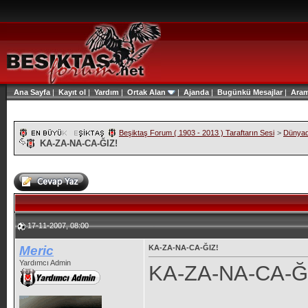
Ana Sayfa
|
Kayıt ol
|
Yardım
|
Ortak Alan
|
Ajanda
|
Bugünkü Mesajlar
|
Ara
Beşiktaş Forum ( 1903 - 2013 ) Taraftarın Sesi
>
Dünyad
KA-ZA-NA-CA-ĞIZ!
17-11-2007, 08:00
Meric
KA-ZA-NA-CA-ĞIZ!
Yardımcı Admin
KA-ZA-NA-CA-Ğ