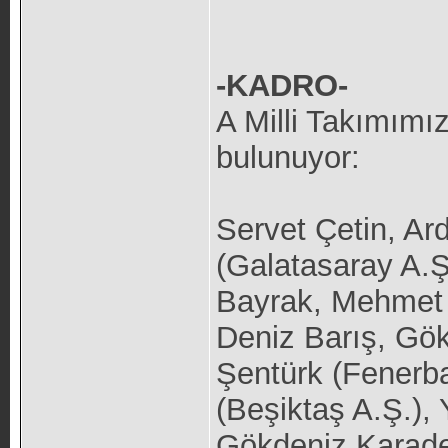
-KADRO-
A Milli Takımımı
bulunuyor:
Servet Çetin, Ar
(Galatasaray A.Ş
Bayrak, Mehmet Y
Deniz Barış, Gö
Şentürk (Fenerb
(Beşiktaş A.Ş.),
Gökdeniz Karade