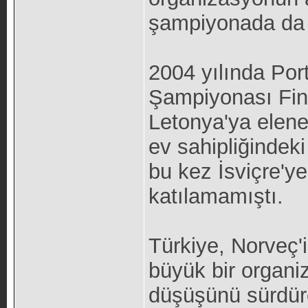
şampiyonada da 
2004 yılında Por
Şampiyonası Fina
Letonya'ya elen
ev sahipliğindek
bu kez İsviçre'ye
katılamamıştı.
Türkiye, Norveç'i
büyük bir organi
düşüşünü sürdür