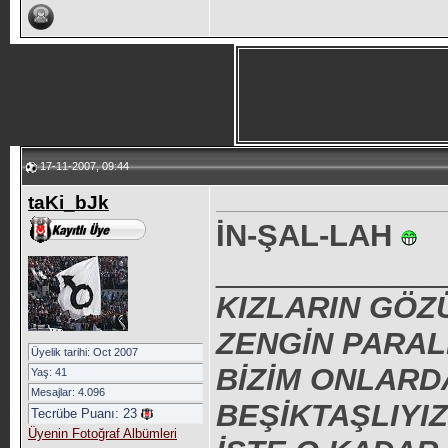
17-11-2007, 09:44
taKi_bJk
İN-ŞAL-LAH
_____________
KIZLARIN GÖZ
ZENGİN PARAL
Üyelik tarihi: Oct 2007
BİZİM ONLARD
Yaş: 41
Mesajlar: 4.096
BEŞİKTAŞLIYIZ
Tecrübe Puanı:
23
Üyenin Fotoğraf Albümleri