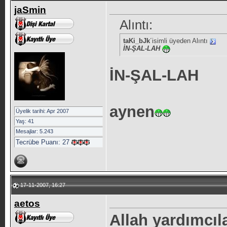
jaSmin
Alıntı:
taKi_bJk
´isimli üyeden Alıntı
İN-ŞAL-LAH
İN-ŞAL-LAH
aynen
Üyelik tarihi: Apr 2007
Yaş: 41
Mesajlar: 5.243
Tecrübe Puanı:
27
17-11-2007, 16:27
aetos
Allah yardımcıla