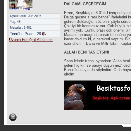
DALGAMI GEÇECEĞİM
Emre, Beşiktaş’ın 8-0’lık Liverpool yen
Üyelik tarihi: Jun 2007
Dalga geçme sırası bende” ifadelerini k
getiren Belözoğlu, sözlerini şöyle sürd
Yaş: 45
Çok iyi bir kadromuz var. Çok büyük bir
Mesajlar: 8.401
ayrımı yok. Çünkü orası çok önemli bir 
Tecrübe Puanı:
28
Macaristan maçında basın tribününe yap
kadar doldum ki, o hareketi yaptım. B
Üyenin Fotoğraf Albümleri
özür dilerim. Bana ve Milli Takım kapt
ALLAH BENİ TAŞ ETSİN!
Saha içinde futbol oynarken ‘Allah beni 
gelen hiç kimse parayı düşünmez” dedi.
Bunu Tuncay’a da söyledim. O da hayatı
girdim
__________________