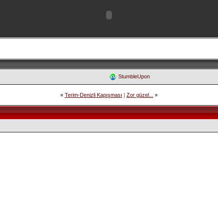
StumbleUpon
«
Terim-Denizli Kapışması
|
Zor güzel...
»