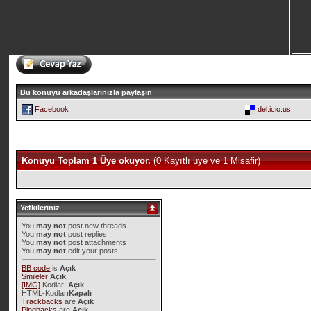
Bu konuyu arkadaşlarınızla paylaşın
Facebook
del.icio.us
Konuyu Toplam 1 Üye okuyor.
(0 Kayıtlı üye ve 1 Misafir)
Yetkileriniz
You
may not
post new threads
You
may not
post replies
You
may not
post attachments
You
may not
edit your posts
BB code
is
Açık
Smileler
Açık
[IMG]
Kodları
Açık
HTML-Kodları
Kapalı
Trackbacks
are
Açık
Pingbacks
are
Açık