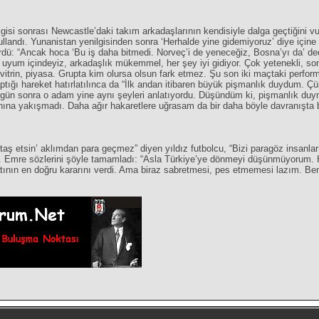
ilgisi sonrası Newcastle’daki takım arkadaşlarının kendisiyle dalga geçtiğini v
ullandı. Yunanistan yenilgisinden sonra ‘Herhalde yine gidemiyoruz’ diye içine
ürdü: “Ancak hoca ‘Bu iş daha bitmedi. Norveç’i de yeneceğiz, Bosna’yı da’ ded
 uyum içindeyiz, arkadaşlık mükemmel, her şey iyi gidiyor. Çok yetenekli, so
vitrin, piyasa. Grupta kim olursa olsun fark etmez. Şu son iki maçtaki perfor
tığı hareket hatırlatılınca da “İlk andan itibaren büyük pişmanlık duydum.
ir gün sonra o adam yine aynı şeyleri anlatıyordu. Düşündüm ki, pişmanlık d
anına yakışmadı. Daha ağır hakaretlere uğrasam da bir daha böyle davranışta
taş etsin’ aklımdan para geçmez” diyen yıldız futbolcu, “Bizi paragöz insanlar
 Emre sözlerini şöyle tamamladı: “Asla Türkiye’ye dönmeyi düşünmüyorum. Ha
nın en doğru kararını verdi. Ama biraz sabretmesi, pes etmemesi lazım. Ben 