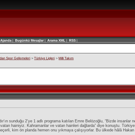
|
Ajanda
|
Bugünkü Mesajlar
|
Arama
XML
|
RSS
|
an Spor Gelişmeleri
>
Türkiye Ligleri
>
Milli Takım
’ın sunduğu 2’ye 1 adlı programa katılan Emre Belözoğlu, “Bizde insanlar ner
atan hainiyiz. Kahramanlar ve vatan hainleri dağlarda” diye konuştu. Türkiye’de
geçerli, kim ön planda hemen onu yıkmaya çalışıyorlar. Bu ülkede hâlâ Hakan