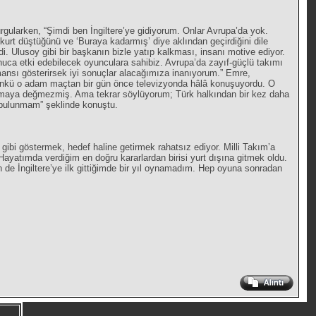
urgularken, “Şimdi ben İngiltere’ye gidiyorum. Onlar Avrupa’da yok.
 kurt düştüğünü ve ‘Buraya kadarmış’ diye aklından geçirdiğini dile
i. Ulusoy gibi bir başkanın bizle yatıp kalkması, insanı motive ediyor.
nuca etki edebilecek oyunculara sahibiz. Avrupa’da zayıf-güçlü takımı
mansı gösterirsek iyi sonuçlar alacağımıza inanıyorum.” Emre,
 Çünkü o adam maçtan bir gün önce televizyonda hâlâ konuşuyordu. O
uymaya değmezmiş. Ama tekrar söylüyorum; Türk halkından bir kez daha
 bulunmam” şeklinde konuştu.
 gibi göstermek, hedef haline getirmek rahatsız ediyor. Milli Takım’a
yatımda verdiğim en doğru kararlardan birisi yurt dışına gitmek oldu.
de İngiltere’ye ilk gittiğimde bir yıl oynamadım. Hep oyuna sonradan