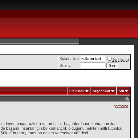
Kullanıcı ismi
Beni hatırla
Şifreniz
LinkBack
Seçenekler
Stil
#
1
permalink
edeyse başarısızlıkta vatan haini, başarılarda ise kahraman ilan
 başarılı insanlar için bir kıskançlık olduğunu belirten milli futbolcu,
 Şükür’ün tartışılmasına anlam veremiyorum” dedi.