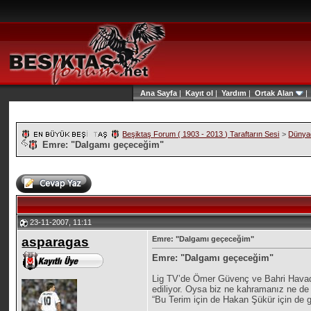
Ana Sayfa
|
Kayıt ol
|
Yardım
|
Ortak Alan
Beşiktaş Forum ( 1903 - 2013 ) Taraftarın Sesi
>
Dünyad
Emre: "Dalgamı geçeceğim"
23-11-2007, 11:11
asparagas
Emre: "Dalgamı geçeceğim"
Emre: "Dalgamı geçeceğim"
Lig TV’de Ömer Güvenç ve Bahri Havadır
ediliyor. Oysa biz ne kahramanız ne de v
“Bu Terim için de Hakan Şükür için de 