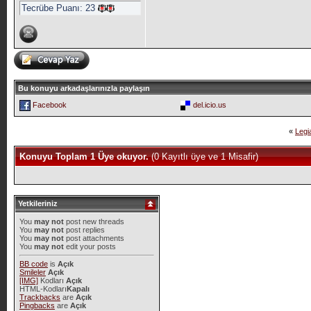
Tecrübe Puanı:
23
Bu konuyu arkadaşlarınızla paylaşın
Facebook
del.icio.us
«
Leg
Konuyu Toplam 1 Üye okuyor.
(0 Kayıtlı üye ve 1 Misafir)
Yetkileriniz
You
may not
post new threads
You
may not
post replies
You
may not
post attachments
You
may not
edit your posts
BB code
is
Açık
Smileler
Açık
[IMG]
Kodları
Açık
HTML-Kodları
Kapalı
Trackbacks
are
Açık
Pingbacks
are
Açık