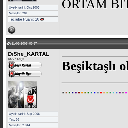
ORTAM Bİ
Üyelik tarihi: Oct 2006
Mesajlar: 201
Tecrübe Puanı:
20
11-02-2007, 03:37
DiShe_KARTAL
ß€ŞİKTAŞK
Beşiktaşlı o
_____________
.
.
.
.
.
.
.
.
.
.
.
.
.
.
.
.
.
.
.
.
.
Üyelik tarihi: Sep 2006
Yaş: 36
Mesajlar: 2.014