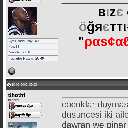
в
ι
z
є
ö
ğя
є
ттι
"
ραѕ¢α
Üyelik tarihi: May 2006
Yaş: 38
Mesajlar: 5.116
Tecrübe Puanı:
26
10-01-2007, 00:23
tthotht
Banned
cocuklar duymasi
dusuncesi iki ail
dawran we pinar