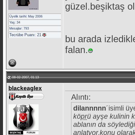
güzel.beşiktaş o
Üyelik tarihi: May 2006
Yaş: 34
Mesajlar: 793
Tecrübe Puanı:
21
bu arada izledikl
falan.
08-02-2007, 01:13
blackeaglex
Alıntı:
dilannnnn
´isimli ü
kö
pr
ü ayşe kulinin 
ablanın da söylediği
anlatyor.konu olara