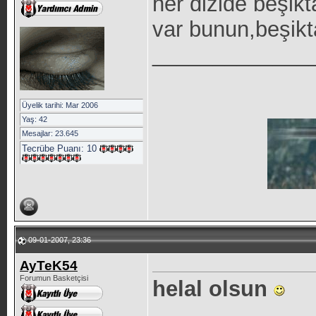
her dizide beşikt
var bunun,beşiktaş
_____________
Üyelik tarihi: Mar 2006
Yaş: 42
Mesajlar: 23.645
Tecrübe Puanı:
10
09-01-2007, 23:36
AyTeK54
Forumun Basketçisi
helal olsun
_____________