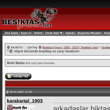
Ana Sayfa
|
Kayıt ol
|
Yardım
|
Ortak Alan
|
Ajanda
|
Bugünkü Mesajlar
|
Ara
Beşiktaş Forum ( 1903 - 2013 ) Taraftarın Sesi
>
Tarafta
köprü dizisinde beşiktaş ve çarşı fanatizmi
Multi Media
BJK mp3 video Resimler.
09-01-2007, 17:18
karakartal_1903
arkadaslar bjktas