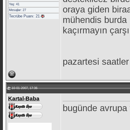
Yaş: 41
oraya giden bira
Mesajlar: 27
Tecrübe Puanı:
21
mühendis burda n
kaçırmayın çarşı 
pazartesi saatle
10-01-2007, 17:36
Kartal-Baba
bugünde avrupa 