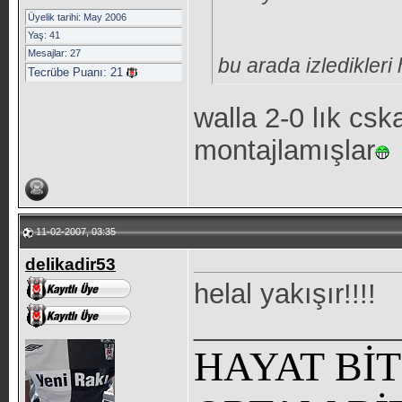
Üyelik tarihi: May 2006
Yaş: 41
Mesajlar: 27
bu arada izledikleri
Tecrübe Puanı:
21
walla 2-0 lık cs
montajlamışlar
11-02-2007, 03:35
delikadir53
helal yakışır!!!!
_____________
HAYAT Bİ