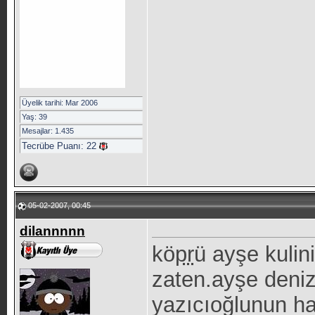
Üyelik tarihi: Mar 2006
Yaş: 39
Mesajlar: 1.435
Tecrübe Puanı:
22
05-02-2007, 00:45
dilannnnn
kö
pr
ü ayşe kulin
zaten.ayşe deniz 
yazıcıoğlunun ha