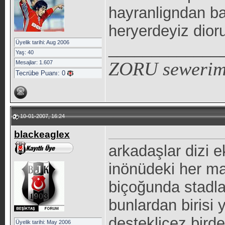
hayranligndan b
heryerdeyiz dio
Üyelik tarihi: Aug 2006
_____________
Yaş: 40
ZORU sewerim 
Mesajlar: 1.607
Tecrübe Puanı:
0
10-01-2007, 16:24
blackeaglex
arkadaşlar dizi 
inönüdeki her m
biçoğunda stadla
bunlardan birisi 
desteklicez bird
Üyelik tarihi: May 2006