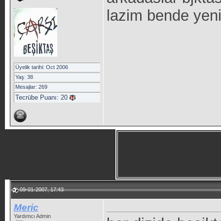
lazim bende yeni
Üyelik tarihi: Oct 2006
Yaş: 38
Mesajlar: 269
Tecrübe Puanı:
20
09-01-2007, 17:43
Meric
Yardımcı Admin