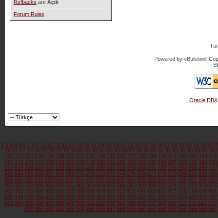
Refbacks
are
Açık
Forum Rules
Tür
Powered by vBulletin® Copy
S
Oracle DBA
1
2
3
4
5
6
7
8
9
10
11
12
13
14
15
16
17
18
19
20
21
22
23
24
25
26
27
28
29
30
31
32
33
3
70
71
72
73
74
75
76
77
78
79
80
81
82
83
84
85
86
87
88
89
90
91
92
93
94
95
96
97
98
125
126
127
128
129
130
131
132
133
134
135
136
137
138
139
140
141
142
143
144
145
171
172
173
174
175
176
177
178
179
180
181
182
183
184
185
186
187
188
189
190
191
217
218
219
220
221
222
223
224
225
226
227
228
229
230
231
232
233
234
235
236
237
263
264
265
266
267
268
269
270
271
272
273
274
275
276
277
278
279
280
281
282
283
309
310
311
312
313
314
315
316
317
318
319
320
321
322
323
324
325
326
327
328
329
355
356
357
358
359
360
361
362
363
364
365
366
367
368
369
370
371
372
373
374
375
401
402
403
404
405
406
407
408
409
410
411
412
413
414
415
416
417
418
419
420
421
447
448
449
450
451
452
453
454
455
456
457
458
459
460
461
462
463
464
465
466
467
493
494
495
496
497
498
499
500
501
502
503
504
505
506
507
508
509
510
511
512
513
539
540
541
542
543
544
545
546
547
548
549
550
551
552
553
554
555
556
557