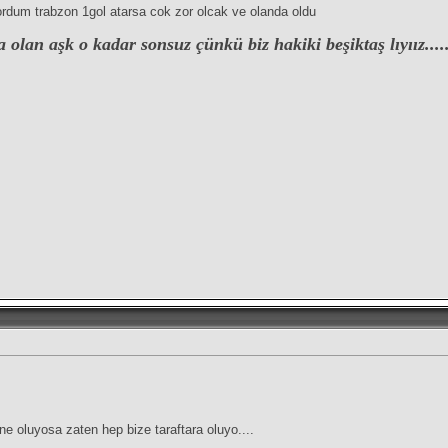
rdum trabzon 1gol atarsa cok zor olcak ve olanda oldu
lan aşk o kadar sonsuz çünkü biz hakiki beşiktaş lıyıız.....
.ne oluyosa zaten hep bize taraftara oluyo....