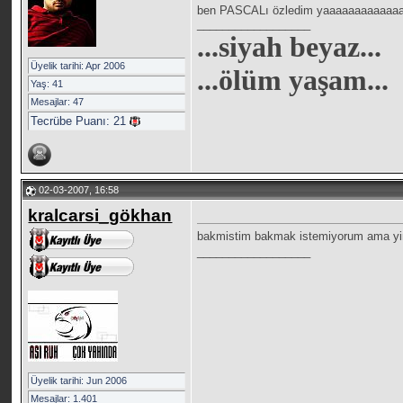
ben PASCALı özledim yaaaaaaaaaaaaaaa!
__________________
...siyah
beyaz...
Üyelik tarihi: Apr 2006
...ölüm yaşam...
Yaş: 41
Mesajlar: 47
Tecrübe Puanı:
21
02-03-2007, 16:58
kralcarsi_gökhan
bakmistim bakmak istemiyorum ama y
__________________
Üyelik tarihi: Jun 2006
Mesajlar: 1.401