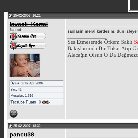
25-02-2007, 16:21
Isvecli_Kartal
Banned
saolasin meral kardesim, dun izley
__________________
Ses Etmesemde Öfkem Saklı
S
Bakışlarımda Bir Tokat Atıp G
Alacağın Olsun O Da Değmez
Üyelik tarihi: Apr 2006
Yaş: 41
Mesajlar: 1.516
Tecrübe Puanı:
0
25-02-2007, 18:32
pancu38