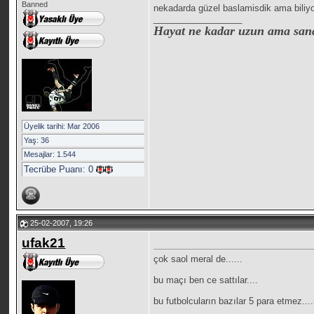
Banned
nekadarda güzel baslamisdik ama biliyo
__________________
Hayat ne kadar uzun ama sana o
Üyelik tarihi: Mar 2006
Yaş: 36
Mesajlar: 1.544
Tecrübe Puanı:
0
25-02-2007, 19:26
ufak21
çok saol meral de......
bu maçı ben ce sattılar....
bu futbolcuların bazılar 5 para etmez...