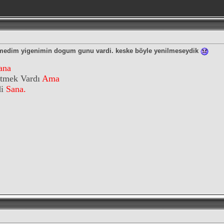
emedim yigenimin dogum gunu vardi. keske böyle yenilmeseydik
ana
itmek Vardı
Ama
di
Sana.