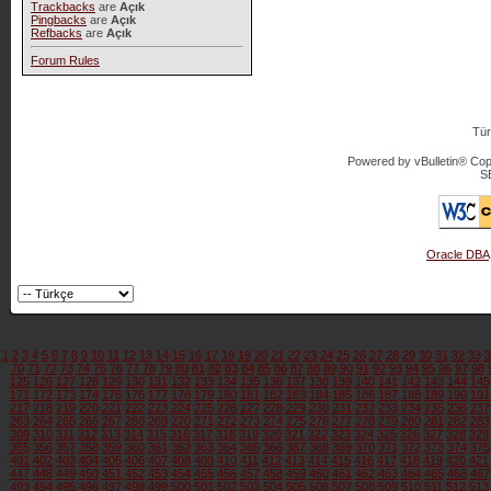
Trackbacks
are
Açık
Pingbacks
are
Açık
Refbacks
are
Açık
Forum Rules
Tür
Powered by vBulletin® Copy
S
Oracle DBA
1
2
3
4
5
6
7
8
9
10
11
12
13
14
15
16
17
18
19
20
21
22
23
24
25
26
27
28
29
30
31
32
33
3
70
71
72
73
74
75
76
77
78
79
80
81
82
83
84
85
86
87
88
89
90
91
92
93
94
95
96
97
98
125
126
127
128
129
130
131
132
133
134
135
136
137
138
139
140
141
142
143
144
145
171
172
173
174
175
176
177
178
179
180
181
182
183
184
185
186
187
188
189
190
191
217
218
219
220
221
222
223
224
225
226
227
228
229
230
231
232
233
234
235
236
237
263
264
265
266
267
268
269
270
271
272
273
274
275
276
277
278
279
280
281
282
283
309
310
311
312
313
314
315
316
317
318
319
320
321
322
323
324
325
326
327
328
329
355
356
357
358
359
360
361
362
363
364
365
366
367
368
369
370
371
372
373
374
375
401
402
403
404
405
406
407
408
409
410
411
412
413
414
415
416
417
418
419
420
421
447
448
449
450
451
452
453
454
455
456
457
458
459
460
461
462
463
464
465
466
467
493
494
495
496
497
498
499
500
501
502
503
504
505
506
507
508
509
510
511
512
513