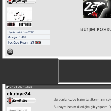
вєηιм кσя
Üyelik tarihi: Jun 2006
Mesajlar: 1.401
Tecrübe Puanı:
23
27-04-2007, 18:15
ekutaye34
abi bunlar gzlde bizim taraftarımızın ç
__________________
Bu hayat benim dilediğim gib yaşarım,