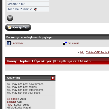
Mesajlar: 4.894
Tecrübe Puanı:
25
Bu konuyu arkadaşlarınızla paylaşın
Facebook
del.icio.us
«
bjk
|
Ezikler-BJK Fortis
Konuyu Toplam 1 Üye okuyor.
(0 Kayıtlı üye ve 1 Misafir)
Yetkileriniz
You
may not
post new threads
You
may not
post replies
You
may not
post attachments
You
may not
edit your posts
BB code
is
Açık
Smileler
Açık
[IMG]
Kodları
Açık
HTML-Kodları
Kapalı