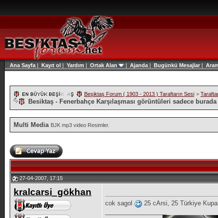
Ana Sayfa
|
Kayıt ol
|
Yardım
|
Ortak Alan
|
Ajanda
|
Bugünkü Mesajlar
|
Ara
Beşiktaş Forum ( 1903 - 2013 ) Taraftarın Sesi
>
Tarafta
Besiktaş - Fenerbahçe Karşılaşması görüntüleri sadece burada
Multi Media
BJK mp3 video Resimler.
27-04-2007, 17:15
kralcarsi_gökhan
cok sagol
25 cArsi, 25 Türkiye Kup
__________________