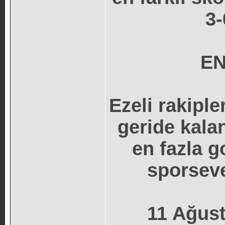
3-
E
Ezeli rakiple
geride kala
en fazla g
sporseve
11 Ağust