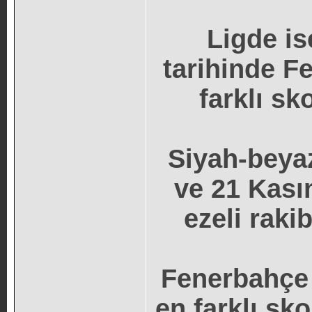
Ligde is
tarihinde F
farklı sko
Siyah-beyaz
ve 21 Kası
ezeli rakib
Fenerbahçe 
en farklı sko