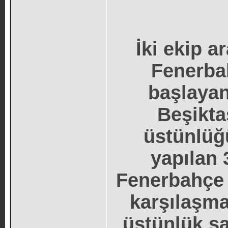
İki ekip 
Fenerbah
başlayan 
Beşikta
üstünlüğ
yapılan 
Fenerbahçe i
karşılaşmad
üstünlük sa