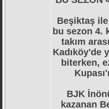
Beşiktaş il
bu sezon 4. k
takım aras
Kadıköy'de y
biterken, e
Kupası'n
BJK İnönü
kazanan Be