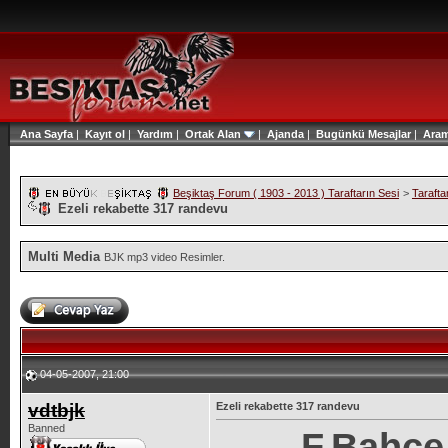
Ana Sayfa
|
Kayıt ol
|
Yardım
|
Ortak Alan
|
Ajanda
|
Bugünkü Mesajlar
|
Ara
Beşiktaş Forum ( 1903 - 2013 ) Taraftarın Sesi
>
Tarafta
Ezeli rekabette 317 randevu
Multi Media
BJK mp3 video Resimler.
04-05-2007, 21:00
vdtbjk
Ezeli rekabette 317 randevu
Banned
F.Bahçe