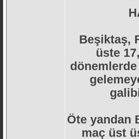
H
Beşiktaş, 
üste 17
dönemlerde 
gelemeye
galib
Öte yandan B
maç üst üs