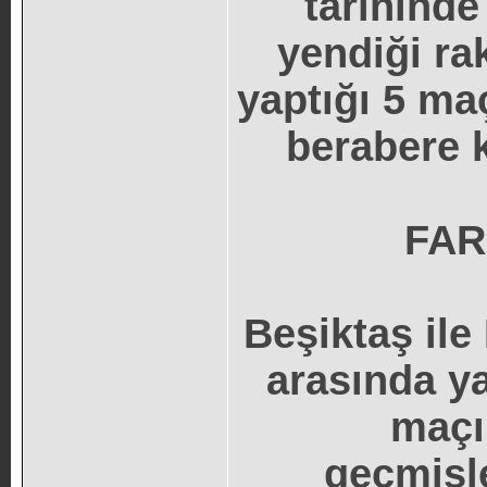
tarihinde
yendiği ra
yaptığı 5 ma
berabere k
FAR
Beşiktaş ile
arasında ya
maçı
geçmişle