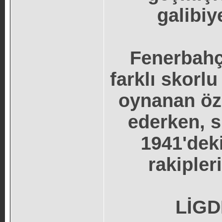
galibiye
Fenerbahç
farklı skorlu
oynanan öze
ederken, s
1941'deki
rakipler
LİGD