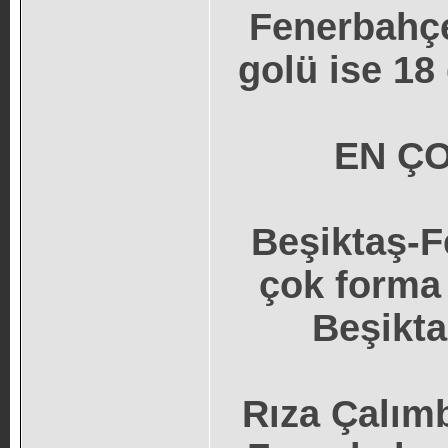
Fenerbahçe
golü ise 18
EN Ç
Beşiktaş-F
çok forma 
Beşikta
Rıza Çalımb