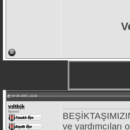
V
04-05-2007, 21:01
vdtbjk
Banned
BEŞİKTAŞIMIZIN
ve yardımcıları o