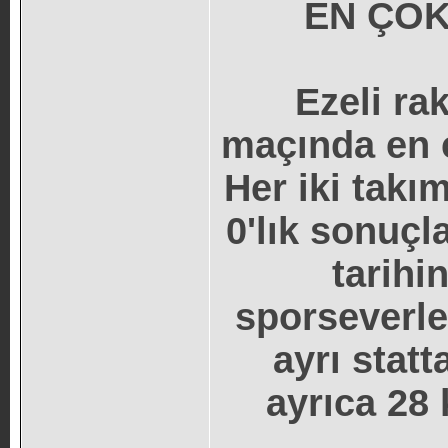
EN ÇOK
Ezeli ra
maçında en 
Her iki takım
0'lık sonuçla
tarihi
sporseverle
ayrı statt
ayrıca 28 