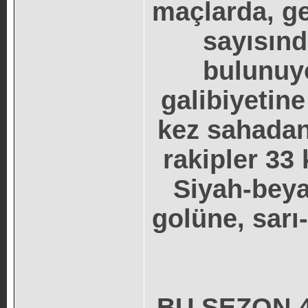
maçlarda, ge
sayısınd
bulunuyo
galibiyetine
kez sahadan 
rakipler 33 
Siyah-beya
golüne, sarı-
BU SEZON 