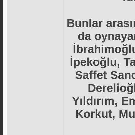
Bunlar arası
da oynaya
İbrahimoğlu
İpekoğlu, T
Saffet San
Derelioğ
Yıldırım, E
Korkut, Mu