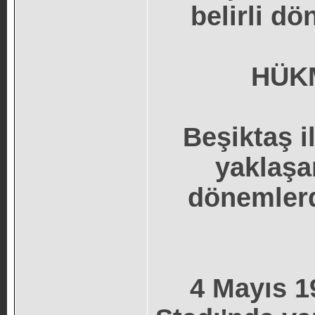
belirli d
HÜK
Beşiktaş i
yaklaşa
dönemlerd
4 Mayıs 1