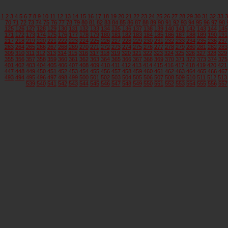
1
2
3
4
5
6
7
8
9
10
11
12
13
14
15
16
17
18
19
20
21
22
23
24
25
26
27
28
29
30
31
32
33
3
70
71
72
73
74
75
76
77
78
79
80
81
82
83
84
85
86
87
88
89
90
91
92
93
94
95
96
97
98
125
126
127
128
129
130
131
132
133
134
135
136
137
138
139
140
141
142
143
144
145
171
172
173
174
175
176
177
178
179
180
181
182
183
184
185
186
187
188
189
190
191
217
218
219
220
221
222
223
224
225
226
227
228
229
230
231
232
233
234
235
236
237
263
264
265
266
267
268
269
270
271
272
273
274
275
276
277
278
279
280
281
282
283
309
310
311
312
313
314
315
316
317
318
319
320
321
322
323
324
325
326
327
328
329
355
356
357
358
359
360
361
362
363
364
365
366
367
368
369
370
371
372
373
374
375
401
402
403
404
405
406
407
408
409
410
411
412
413
414
415
416
417
418
419
420
421
447
448
449
450
451
452
453
454
455
456
457
458
459
460
461
462
463
464
465
466
467
493
494
495
496
497
498
499
500
501
502
503
504
505
506
507
508
509
510
511
512
513
539
540
541
542
543
544
545
546
547
548
549
550
551
552
553
554
555
556
557