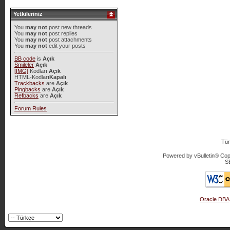
Yetkileriniz
You
may not
post new threads
You
may not
post replies
You
may not
post attachments
You
may not
edit your posts
BB code
is
Açık
Smileler
Açık
[IMG]
Kodları
Açık
HTML-Kodları
Kapalı
Trackbacks
are
Açık
Pingbacks
are
Açık
Refbacks
are
Açık
Forum Rules
Tür
Powered by vBulletin® Copy
S
Oracle DBA