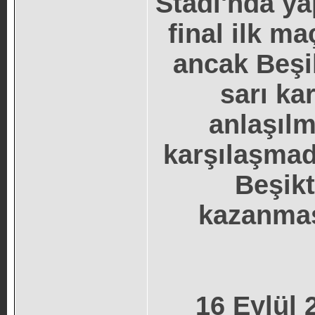
Stadı'nda ya
final ilk m
ancak Beşik
sarı ka
anlaşıl
karşılaşmad
Beşikt
kazanma
16 Eylül 