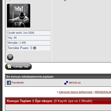
Üyelik tarihi: Jun 2006
Yaş: 46
Mesajlar: 1.495
Tecrübe Puanı:
0
Bu konuyu arkadaşlarınızla paylaşın
Facebook
del.icio.us
«
izlersenir bence beğenrsiniz
|
ARKADAŞLAR
Konuyu Toplam 1 Üye okuyor.
(0 Kayıtlı üye ve 1 Misafir)