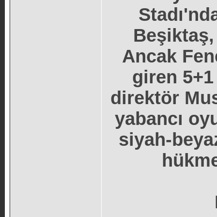
Stadı'nd
Beşiktaş,
Ancak Fen
giren 5+1
direktör Mus
yabancı oy
siyah-beyaz
hükmen