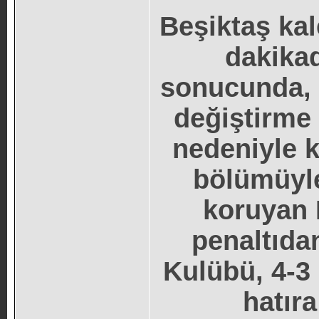
Beşiktaş kal
dakikad
sonucunda, 
değiştirme 
nedeniyle 
bölümüyle
koruyan 
penaltıda
Kulübü, 4-3
hatıra