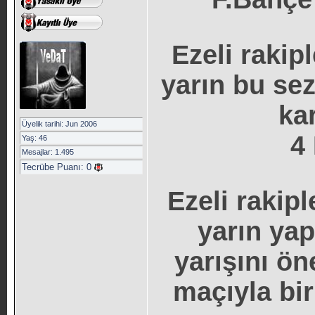
Ezeli rakip
yarın bu sez
kar
Üyelik tarihi: Jun 2006
4
Yaş: 46
Mesajlar: 1.495
Tecrübe Puanı:
0
Ezeli rakip
yarın ya
yarışını ön
maçıyla bir