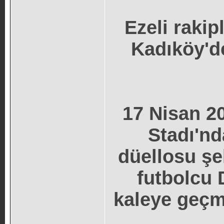
Ezeli raki
Kadıköy'd
17 Nisan 2
Stadı'nd
düellosu şe
futbolcu 
kaleye geçm