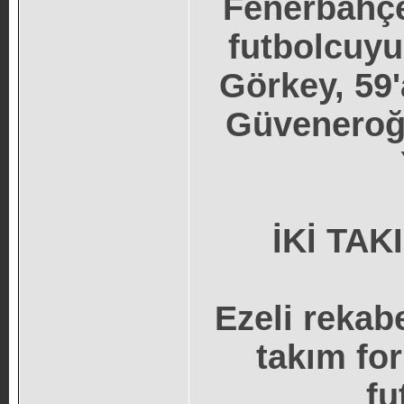
Fenerbahçe 
futbolcuyu
Görkey, 59'
Güveneroğl
İKİ TA
Ezeli rekabe
takım fo
fu