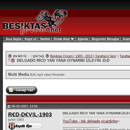
Ana Sayfa
|
Kayıt ol
|
Yardım
|
Ortak Alan
|
Ajanda
|
Bugünkü Mesajlar
|
Ara
Beşiktaş Forum ( 1903 - 2013 ) Taraftarın Sesi
>
Tarafta
DELGADO RİCO YAN YANA OYNARMI İZLEYİN :D:D
Multi Media
BJK mp3 video Resimler.
06-05-2007, 14:56
R€D-D€V!L-1903
DELGADO RİCO YAN YANA OYNARMI İZLEY
junior-1903
YouTube - bjk delgado ricardinho
=
__________________
gücüne güc katmaya geldik formanda te