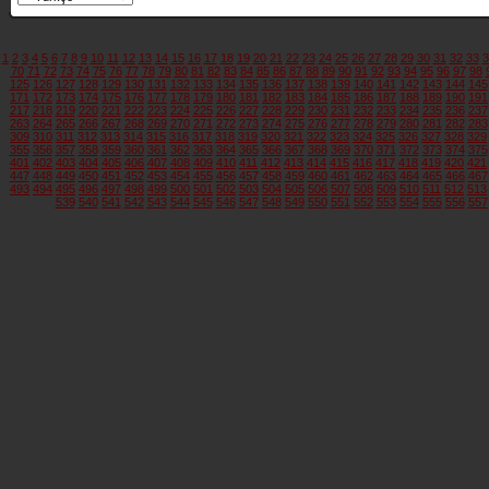
1
2
3
4
5
6
7
8
9
10
11
12
13
14
15
16
17
18
19
20
21
22
23
24
25
26
27
28
29
30
31
32
33
3
70
71
72
73
74
75
76
77
78
79
80
81
82
83
84
85
86
87
88
89
90
91
92
93
94
95
96
97
98
125
126
127
128
129
130
131
132
133
134
135
136
137
138
139
140
141
142
143
144
145
171
172
173
174
175
176
177
178
179
180
181
182
183
184
185
186
187
188
189
190
191
217
218
219
220
221
222
223
224
225
226
227
228
229
230
231
232
233
234
235
236
237
263
264
265
266
267
268
269
270
271
272
273
274
275
276
277
278
279
280
281
282
283
309
310
311
312
313
314
315
316
317
318
319
320
321
322
323
324
325
326
327
328
329
355
356
357
358
359
360
361
362
363
364
365
366
367
368
369
370
371
372
373
374
375
401
402
403
404
405
406
407
408
409
410
411
412
413
414
415
416
417
418
419
420
421
447
448
449
450
451
452
453
454
455
456
457
458
459
460
461
462
463
464
465
466
467
493
494
495
496
497
498
499
500
501
502
503
504
505
506
507
508
509
510
511
512
513
539
540
541
542
543
544
545
546
547
548
549
550
551
552
553
554
555
556
557