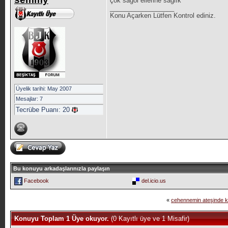
çok sağol ellerine sağlık
__________________
Konu Açarken Lütfen Kontrol ediniz.
Üyelik tarihi: May 2007
Mesajlar: 7
Tecrübe Puanı:
20
Bu konuyu arkadaşlarınızla paylaşın
Facebook
del.icio.us
«
cehennemin ateşinde ka
Konuyu Toplam 1 Üye okuyor.
(0 Kayıtlı üye ve 1 Misafir)