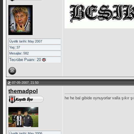
Üyelik tarihi: May 2007
Yaş: 37
Mesajlar: 582
Tecrübe Puanı:
20
07-05-2007, 21:50
themadpol
he he bal gibide oynuyorlar valla şıkır
Üyelik tarihi: May 2006