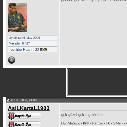
Üyelik tarihi: May 2006
Mesajlar: 8.427
Tecrübe Puanı:
30
07-05-2007, 21:00
AsiLKartaL1903
çok güzel çok teşekkürler..
__________________
[AcıMaSızZ • ßi® • R€nGé • v€ • !sMé • 