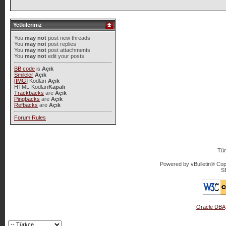
Yetkileriniz
You
may not
post new threads
You
may not
post replies
You
may not
post attachments
You
may not
edit your posts
BB code
is
Açık
Smileler
Açık
[IMG]
Kodları
Açık
HTML-Kodları
Kapalı
Trackbacks
are
Açık
Pingbacks
are
Açık
Refbacks
are
Açık
Forum Rules
Tür
Powered by vBulletin® Copy
S
Oracle DBA