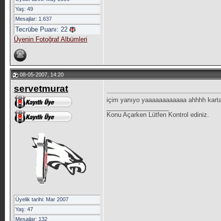
Yaş: 49
Mesajlar: 1.637
Tecrübe Puanı:
22
Üyenin Fotoğraf Albümleri
08-05-2007, 14:20
servetmurat
içim yanıyo yaaaaaaaaaaaa ahhhh kar
__________________
Konu Açarken Lütfen Kontrol ediniz.
Üyelik tarihi: Mar 2007
Yaş: 47
Mesajlar: 132