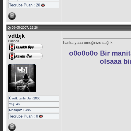
Tecrübe Puanı:
20
08-05-2007, 15:26
vdtbjk
Banned
harika yaaa emeğinize sağlık
__________________
o0o0o0o Bir manit
olsaaa b
Üyelik tarihi: Jun 2006
Yaş: 46
Mesajlar: 1.495
Tecrübe Puanı:
0