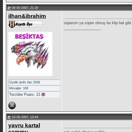
08-05-2007, 21:18
ilhan&ibrahim
süpersin ya süper olmuş bu klip bal gib
__________________
Üyelik tarihi: Apr 2006
Mesajlar: 168
Tecrübe Puanı:
21
10-05-2007, 13:44
yavru kartal
semmy