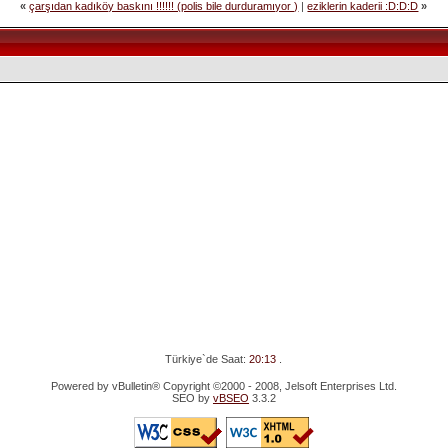
«
çarşıdan kadıköy baskını !!!!!! (polis bile durduramıyor )
|
eziklerin kaderii :D:D:D
»
Türkiye`de Saat:
20:13
.
Powered by vBulletin® Copyright ©2000 - 2008, Jelsoft Enterprises Ltd.
SEO by
vBSEO
3.3.2