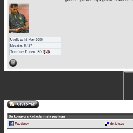
Üyelik tarihi: May 2006
Mesajlar: 8.427
Tecrübe Puanı:
30
Bu konuyu arkadaşlarınızla paylaşın
Facebook
del.icio.us