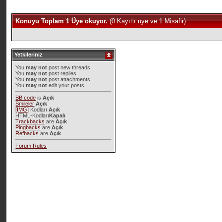
Konuyu Toplam 1 Üye okuyor.
(0 Kayıtlı üye ve 1 Misafir)
Yetkileriniz
You
may not
post new threads
You
may not
post replies
You
may not
post attachments
You
may not
edit your posts
BB code
is
Açık
Smileler
Açık
[IMG]
Kodları
Açık
HTML-Kodları
Kapalı
Trackbacks
are
Açık
Pingbacks
are
Açık
Refbacks
are
Açık
Forum Rules