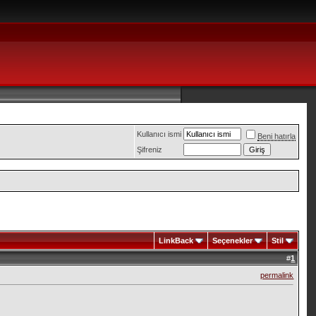
Kullanıcı ismi
Beni hatırla
Şifreniz
LinkBack
Seçenekler
Stil
#
1
permalink