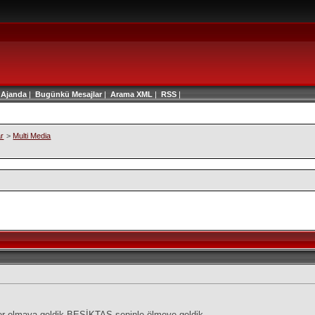
|
Ajanda
|
Bugünkü Mesajlar
|
Arama
XML
|
RSS
|
ar
>
Multi Media
r olmaya geldik BEŞİKTAŞ seninle ölmeye geldik....