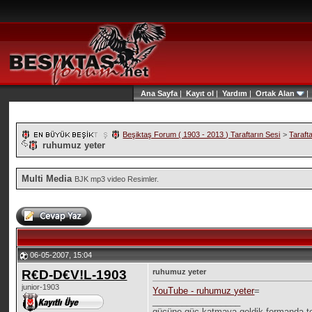
Ana Sayfa
|
Kayıt ol
|
Yardım
|
Ortak Alan
Beşiktaş Forum ( 1903 - 2013 ) Taraftarın Sesi
>
Taraft
ruhumuz yeter
Multi Media
BJK mp3 video Resimler.
06-05-2007, 15:04
R€D-D€V!L-1903
ruhumuz yeter
junior-1903
YouTube - ruhumuz yeter
=
__________________
gücüne güc katmaya geldik formanda te