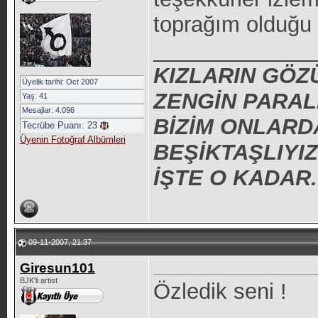
toprağım olduğu 
_____________
KIZLARIN GÖZ
Üyelik tarihi: Oct 2007
ZENGİN PARAL
Yaş: 41
Mesajlar: 4.096
BİZİM ONLARD
Tecrübe Puanı:
23
Üyenin Fotoğraf Albümleri
BEŞİKTAŞLIYIZ
İŞTE O KADAR.
09-11-2007, 21:37
Giresun101
BJK'li artist
Özledik seni !
_____________