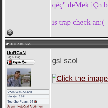
qéç" deMek iÇn 
is trap check an:(
08-11-2007, 23:20
UuRCaN
Beş-U-ktaş
gsl saol
_____________
Üyelik tarihi: Jul 2006
Mesajlar: 3.884
Tecrübe Puanı:
24
Üyenin Fotoğraf Albümleri