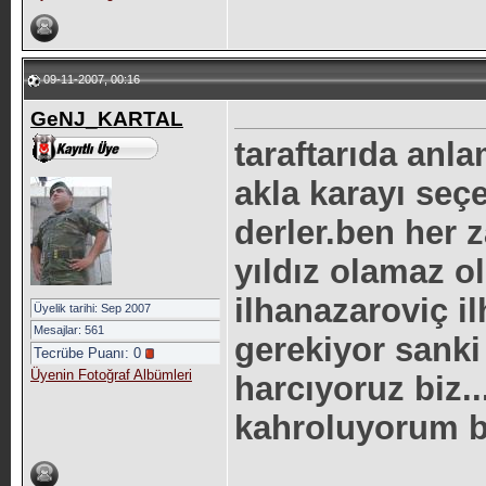
09-11-2007, 00:16
GeNJ_KARTAL
taraftarıda an
akla karayı seç
derler.ben her 
yıldız olamaz o
ilhanazaroviç i
Üyelik tarihi: Sep 2007
Mesajlar: 561
gerekiyor sanki
Tecrübe Puanı:
0
Üyenin Fotoğraf Albümleri
harcıyoruz biz..
kahroluyorum b