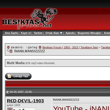
Ana Sayfa
|
Kayıt ol
|
Yardım
|
Ortak Alan
|
Ajanda
|
Bugünkü Mesajlar
|
Ara
Beşiktaş Forum ( 1903 - 2013 ) Taraftarın Sesi
>
Tarafta
İNANILMANSIZZZZZ
Multi Media
BJK mp3 video Resimler.
06-05-2007, 15:05
R€D-D€V!L-1903
İNANILMANSIZZZZZ
junior-1903
YouTube - iNA