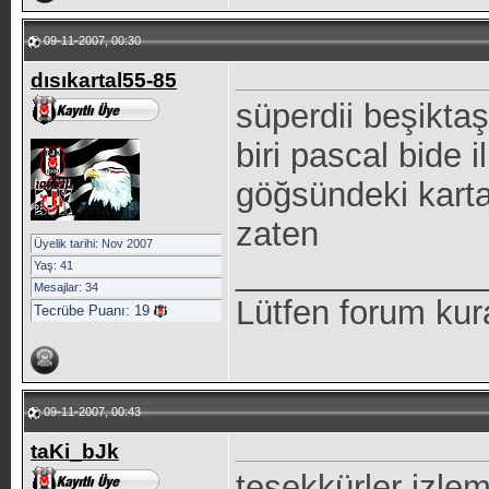
09-11-2007, 00:30
dısıkartal55-85
süperdii beşikta
biri pascal bide
göğsündeki kart
zaten
Üyelik tarihi: Nov 2007
_____________
Yaş: 41
Mesajlar: 34
Lütfen forum kur
Tecrübe Puanı:
19
09-11-2007, 00:43
taKi_bJk
teşekkürler izlem