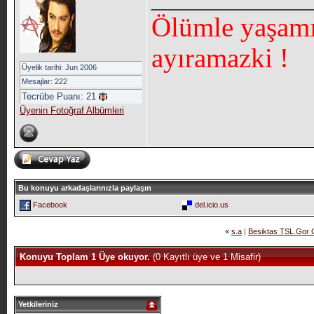
Ölümle yaşamı
ayıramazki !
Üyelik tarihi: Jun 2006
Mesajlar: 222
Tecrübe Puanı:
21
Üyenin Fotoğraf Albümleri
Bu konuyu arkadaşlarınızla paylaşın
Facebook
del.icio.us
«
s.a
|
Besiktas TSL Gor G
Konuyu Toplam 1 Üye okuyor.
(0 Kayıtlı üye ve 1 Misafir)
Yetkileriniz