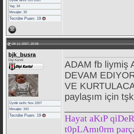
Üyelik tarihi: Oct 2007
Yaş: 34
Mesajlar: 30
Tecrübe Puanı:
19
08-11-2007, 20:06
bjk_busra
Dişi Kartal
ADAM fb liymi
DEVAM EDIYOR
VE KURTULACAK
paylaşım için tşk
Üyelik tarihi: Nov 2007
_____________
Mesajlar: 343
Tecrübe Puanı:
19
Hayat aKıP qiD
t0pLAmı0rm parça