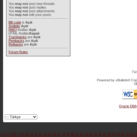
You
may not
post new threads
You
may not
post replies
You
may not
post attachments
You
may not
edit your posts
BB code
is
Açık
Smileler
Açık
[IMG]
Kodları
Açık
HTML-Kodları
Kapalı
Trackbacks
are
Açık
Pingbacks
are
Açık
Refbacks
are
Açık
Forum Rules
Tür
Powered by vBulletin® Copy
S
Oracle DBA
1
2
3
4
5
6
7
8
9
10
11
12
13
14
15
16
17
18
19
20
21
22
23
24
25
26
27
28
29
30
31
32
33
3