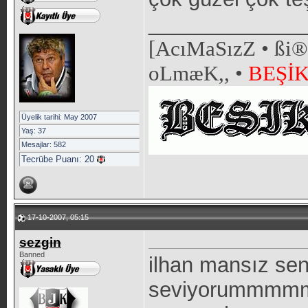
_____________
[AcıMaSızZ • ßi® 
oLmæK,
, •
BEŞİ
Üyelik tarihi: May 2007
Yaş: 37
Mesajlar: 582
Tecrübe Puanı:
20
17-10-2007, 05:15
sezgin
Banned
ilhan mansız se
seviyorummm