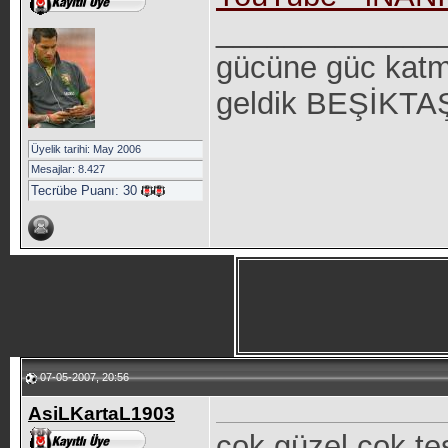
_____________
gücüne güc katm
geldik BEŞİKTAŞ 
Üyelik tarihi: May 2006
Mesajlar: 8.427
Tecrübe Puanı:
30
07-05-2007, 20:56
AsiLKartaL1903
çok güzel çok teş