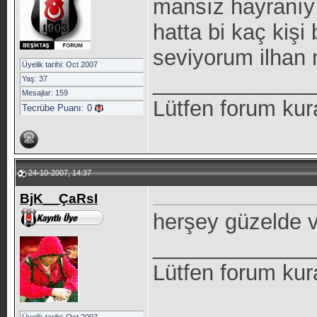
mansız hayranıyı
hatta bi kaç kişi
seviyorum ilhan
Üyelik tarihi: Oct 2007
_____________
Yaş: 37
Mesajlar: 159
Lütfen forum kur
Tecrübe Puanı:
0
24-10-2007, 14:37
BjK__ÇaRsI
herşey güzelde v
_____________
Lütfen forum kur