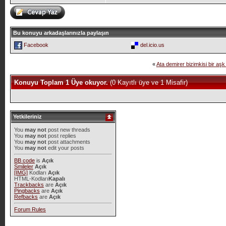
Bu konuyu arkadaşlarınızla paylaşın
Facebook
del.icio.us
«
Ata demirer bizimkisi bir aşk
Konuyu Toplam 1 Üye okuyor.
(0 Kayıtlı üye ve 1 Misafir)
Yetkileriniz
You
may not
post new threads
You
may not
post replies
You
may not
post attachments
You
may not
edit your posts
BB code
is
Açık
Smileler
Açık
[IMG]
Kodları
Açık
HTML-Kodları
Kapalı
Trackbacks
are
Açık
Pingbacks
are
Açık
Refbacks
are
Açık
Forum Rules