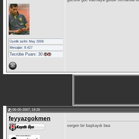
Üyelik tarihi: May 2006
Mesajlar: 8.427
Tecrübe Puanı:
30
06-05-2007, 19:26
feyyazgokmen
sergen bir başkaydı bea