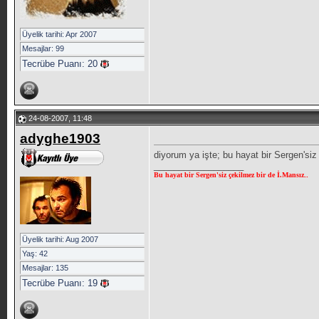
Üyelik tarihi: Apr 2007
Mesajlar: 99
Tecrübe Puanı:
20
24-08-2007, 11:48
adyghe1903
diyorum ya işte; bu hayat bir Sergen'siz
__________________
Bu hayat bir Sergen'siz çekilmez bir de İ.Mansız
..
Üyelik tarihi: Aug 2007
Yaş: 42
Mesajlar: 135
Tecrübe Puanı:
19