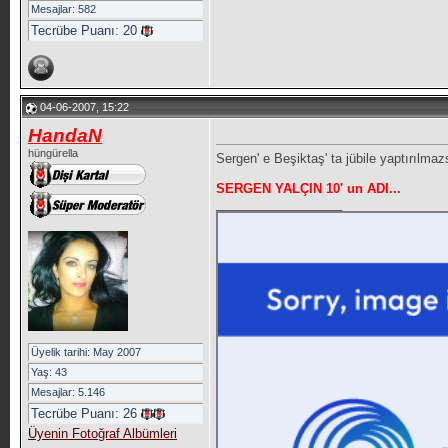
Mesajlar: 582
Tecrübe Puanı:
20
04-06-2007, 15:22
HandaN
hüngürella
Sergen' e Beşiktaş' ta jübile yaptırılm
SERGEN YALÇIN 10' un ADI...
__________________
Üyelik tarihi: May 2007
Yaş: 43
Mesajlar: 5.146
Tecrübe Puanı:
26
Üyenin Fotoğraf Albümleri