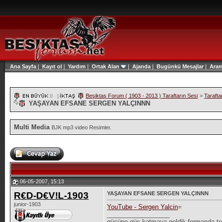
Ana Sayfa
|
Kayıt ol
|
Yardım
|
Ortak Alan
|
Ajanda
|
Bugünkü Mesajlar
|
Ara
Beşiktaş Forum ( 1903 - 2013 ) Taraftarın Sesi
>
Tarafta
YAŞAYAN EFSANE SERGEN YALÇINNN
Multi Media
BJK mp3 video Resimler.
06-05-2007, 15:13
R€D-D€V!L-1903
YAŞAYAN EFSANE SERGEN YALÇINNN
junior-1903
YouTube - Sergen Yalcin
=
__________________
gücüne güc katmaya geldik formanda te