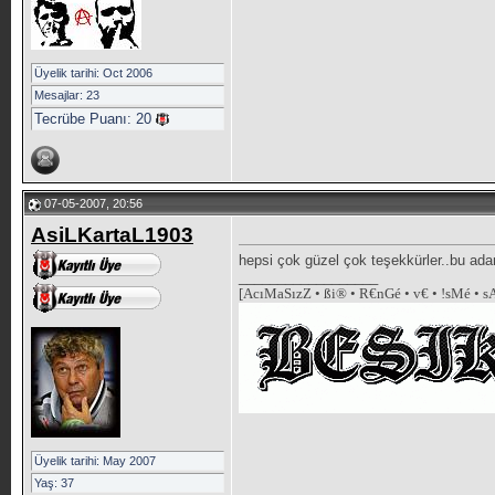
Üyelik tarihi: Oct 2006
Mesajlar: 23
Tecrübe Puanı:
20
07-05-2007, 20:56
AsiLKartaL1903
hepsi çok güzel çok teşekkürler..bu adam
__________________
[AcıMaSızZ • ßi® • R€nGé • v€ • !sMé • 
Üyelik tarihi: May 2007
Yaş: 37