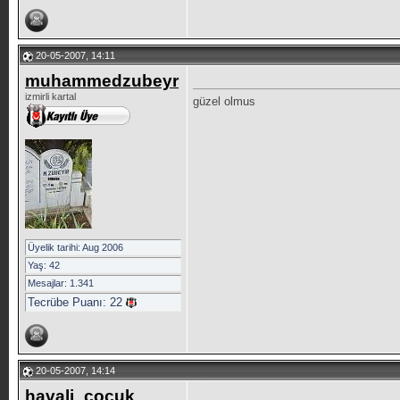
20-05-2007, 14:11
muhammedzubeyr
izmirli kartal
güzel olmus
Üyelik tarihi: Aug 2006
Yaş: 42
Mesajlar: 1.341
Tecrübe Puanı:
22
20-05-2007, 14:14
havali_cocuk