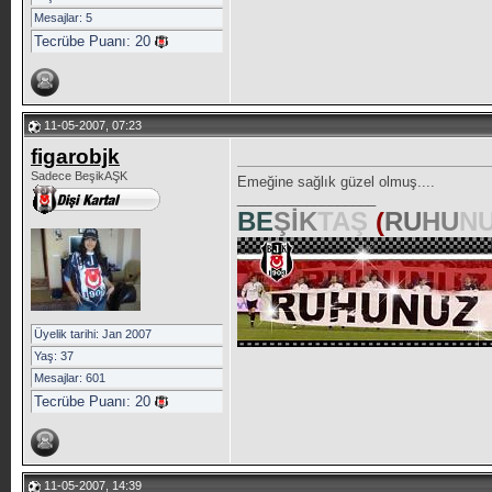
Mesajlar: 5
Tecrübe Puanı:
20
11-05-2007, 07:23
figarobjk
Sadece BeşikAŞK
Emeğine sağlık güzel olmuş....
__________________
BE
ŞİK
TAŞ
(
RU
HU
N
Üyelik tarihi: Jan 2007
Yaş: 37
Mesajlar: 601
Tecrübe Puanı:
20
11-05-2007, 14:39