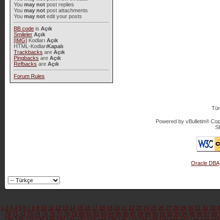
You
may not
post replies
You
may not
post attachments
You
may not
edit your posts
BB code
is
Açık
Smileler
Açık
[IMG]
Kodları
Açık
HTML-Kodları
Kapalı
Trackbacks
are
Açık
Pingbacks
are
Açık
Refbacks
are
Açık
Forum Rules
Tür
Powered by vBulletin® Copy
S
Oracle DBA
1
2
3
4
5
6
7
8
9
10
11
12
13
14
15
16
17
18
19
20
21
22
23
24
25
26
27
28
29
30
31
32
33
3
70
71
72
73
74
75
76
77
78
79
80
81
82
83
84
85
86
87
88
89
90
91
92
93
94
95
96
97
98
125
126
127
128
129
130
131
132
133
134
135
136
137
138
139
140
141
142
143
144
145