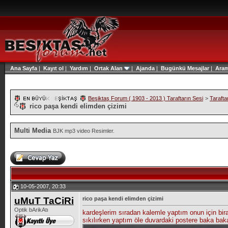
Ana Sayfa
|
Kayıt ol
|
Yardım
|
Ortak Alan
|
Ajanda
|
Bugünkü Mesajlar
|
Ara
Beşiktaş Forum ( 1903 - 2013 ) Taraftarın Sesi
>
Tarafta
rico paşa kendi elimden çizimi
Multi Media
BJK mp3 video Resimler.
10-05-2007, 20:33
uMuT TaCiRi
rico paşa kendi elimden çizimi
Optik bArikAtı
kardeşlerim sıradan kalemle yaptım onun için biraz 
sıkılırken yaptım öle duvardaki postere baka baka