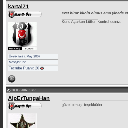
kartal71
evet biraz kilolu olmus ama yinede em
__________________
Konu Açarken Lütfen Kontrol ediniz.
Üyelik tarihi: May 2007
Mesajlar: 22
Tecrübe Puanı:
20
20-05-2007, 13:51
AlpErTungaHan
güzel olmuş. teşekkürler
__________________