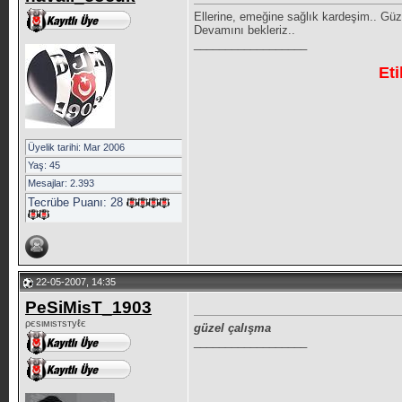
Ellerine, emeğine sağlık kardeşim.. Güzel
Devamını bekleriz..
__________________
Eti
Üyelik tarihi: Mar 2006
Yaş: 45
Mesajlar: 2.393
Tecrübe Puanı:
28
22-05-2007, 14:35
PeSiMisT_1903
ρєѕιмιѕтѕтуℓє
güzel çalışma
__________________