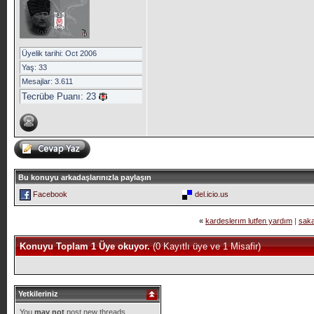
Üyelik tarihi: Oct 2006
Yaş: 33
Mesajlar: 3.611
Tecrübe Puanı:
23
Bu konuyu arkadaşlarınızla paylaşın
Facebook
del.icio.us
«
kardeslerım lutfen yardım
|
saka
Konuyu Toplam 1 Üye okuyor.
(0 Kayıtlı üye ve 1 Misafir)
Yetkileriniz
You
may not
post new threads