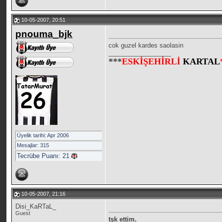
10-05-2007, 20:51
pnouma_bjk
cok guzel kardes saolasin
__________________
***
ESKİŞEHİRLİ
KARTAL
Üyelik tarihi: Apr 2006
Mesajlar: 315
Tecrübe Puanı:
21
10-05-2007, 21:16
Disi_KaRTaL_
Guest
tşk ettim.