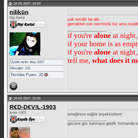
18-05-2007, 19:58
nilikün
Dişi Kartal
çok sevdik be abi....
gercekten cok sevmistik biz ama nooldu
__________________
if you're
alone
at night
if your home is as empt
if you're
alone
at night,
tell me,
what does it m
Üyelik tarihi: May 2007
Mesajlar: 232
Tecrübe Puanı:
20
18-05-2007, 20:05
R€D-D€V!L-1903
junior-1903
emeğinize sağlık teşekkürlerrrr
__________________
gücüne güc katmaya geldik formanda te