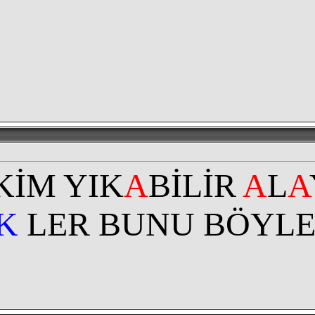
 KİM YIK
A
BİLİR
A
L
A
İK
LER BUNU BÖYLE