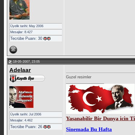
Üyelik tarihi: May 2006
Mesajlar: 8.427
Tecrübe Puanı:
30
18-05-2007, 23:05
Adelaar
Guzel resimler
__________________
Üyelik tarihi: Jul 2006
Yasanabilir Bir Dunya icin T
Mesajlar: 4.462
Tecrübe Puanı:
26
Sinemada Bu Hafta