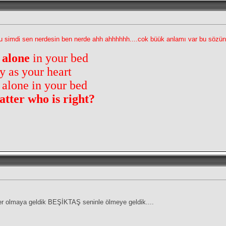
 simdi sen nerdesin ben nerde ahh ahhhhhh....cok büük anlamı var bu sözün b
,
alone
in your bed
y as your heart
 alone in your bed
atter who is right?
r olmaya geldik BEŞİKTAŞ seninle ölmeye geldik....