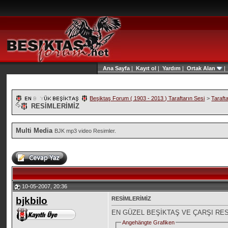
Ana Sayfa
|
Kayıt ol
|
Yardım
|
Ortak Alan
Beşiktaş Forum ( 1903 - 2013 ) Taraftarın Sesi
>
Taraft
RESİMLERİMİZ
Multi Media
BJK mp3 video Resimler.
10-05-2007, 20:36
bjkbilo
RESİMLERİMİZ
EN GÜZEL BEŞİKTAŞ VE ÇARŞI RE
Angehängte Grafiken