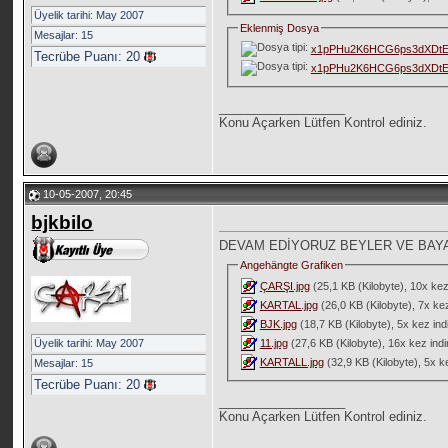
Üyelik tarihi: May 2007
Eklenmiş Dosya
Mesajlar: 15
x1pPHu2K6HCG6ps3dXDtE
Tecrübe Puanı:
20
x1pPHu2K6HCG6ps3dXDt
__________________
Konu Açarken Lütfen Kontrol ediniz.
10-05-2007, 20:45
bjkbilo
DEVAM EDİYORUZ BEYLER VE BAY
Angehängte Grafiken
ÇARŞI.jpg
(25,1 KB (Kilobyte), 10x kez i
KARTAL.jpg
(26,0 KB (Kilobyte), 7x kez 
BJK.jpg
(18,7 KB (Kilobyte), 5x kez indir
Üyelik tarihi: May 2007
11.jpg
(27,6 KB (Kilobyte), 16x kez indiri
KARTALL.jpg
(32,9 KB (Kilobyte), 5x kez
Mesajlar: 15
Tecrübe Puanı:
20
__________________
Konu Açarken Lütfen Kontrol ediniz.