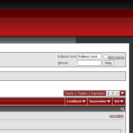
Kullanıcı ismi
Beni hatırla
Şifreniz
Sayfa 1 Toplam 2 Sayfadan
1
2
>
LinkBack
Seçenekler
Stil
#
1
permalink