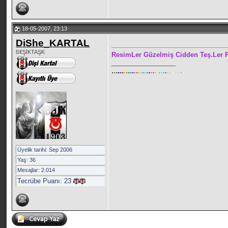
18-05-2007, 23:13
DiShe_KARTAL
ß€ŞİKTAŞK
ResimLer Güzelmiş Cidden Teş.Ler P
__________________
.
.
.
.
.
.
.
.
.
.
.
.
.
.
.
.
.
.
.
.
.
.
.
.
.
.
.
.
.
.
.
.
.
.
.
.
Üyelik tarihi: Sep 2006
Yaş: 36
Mesajlar: 2.014
Tecrübe Puanı:
23