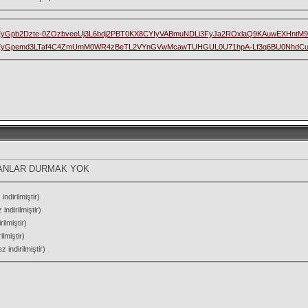
yGpb2Dzte-0ZOzbveeUj3L6bdj2PBT0KX8CYIyVABmuNDLi3FyJa2ROxlaQ9KAuwEXHntM9
EyGpemd3LTaf4C4ZmUmM0WR4zBeTL2VYnGVwMcawTUHGUL0U71hpA-Lf3q6BU0NhdCus
ANLAR DURMAK YOK
ndirilmiştir)
indirilmiştir)
ilmiştir)
lmiştir)
 indirilmiştir)