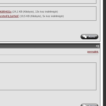
K8RHl31s
(24,1 KB (Kilobyte), 13x kez indirilmiştir)
VtmFlL2uHVoF
(19,5 KB (Kilobyte), 5x kez indirilmiştir)
#
3
permalink