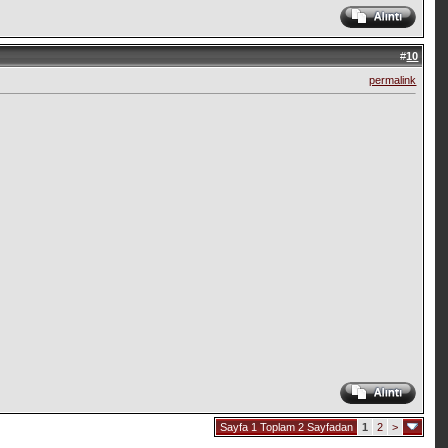
#
10
permalink
Sayfa 1 Toplam 2 Sayfadan
1
2
>