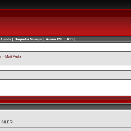
|
Ajanda
|
Bugünkü Mesajlar
|
Arama
XML
|
RSS
|
ar
>
Multi Media
SİMLERİ