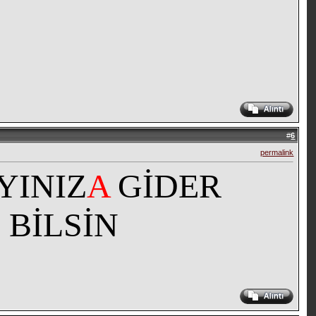
#
6
permalink
YINIZ
A
GİDER
 BİLSİN