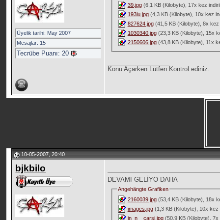
39.jpg
(6,1 KB (Kilobyte), 17x kez indiril
193lu.jpg
(4,3 KB (Kilobyte), 10x kez indi
827624.jpg
(41,5 KB (Kilobyte), 8x kez i
Üyelik tarihi: May 2007
1030340.jpg
(23,3 KB (Kilobyte), 15x kez
2150606.jpg
(43,8 KB (Kilobyte), 11x kez
Mesajlar: 15
Tecrübe Puanı:
20
__________________
Konu Açarken Lütfen Kontrol ediniz.
10-05-2007, 20:40
bjkbilo
DEVAMI GELİYO DAHA
Angehängte Grafiken
2160039.jpg
(53,4 KB (Kilobyte), 18x kez
images.jpg
(1,3 KB (Kilobyte), 10x kez in
in_n__carsi.jpg
(50,9 KB (Kilobyte), 7x k