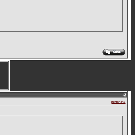
#
2
permalink