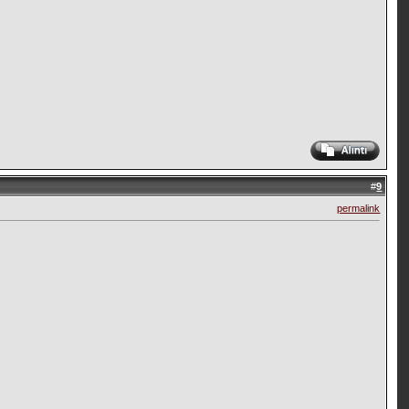
#
9
permalink