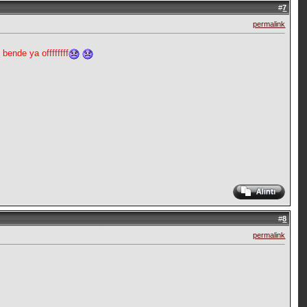
#
7
permalink
ende ya offffffff
#
8
permalink