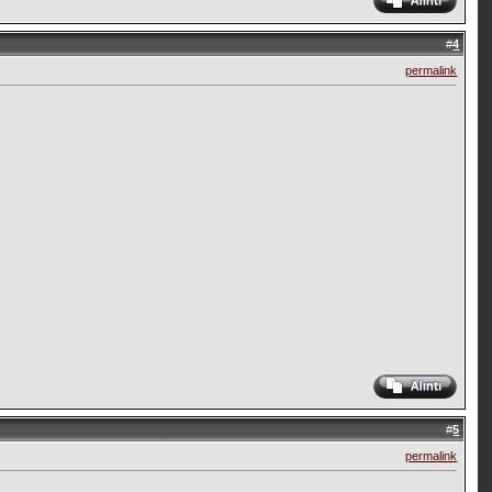
#
4
permalink
#
5
permalink