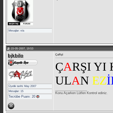
Mesajlar: n/a
15-05-2007, 19:53
bjkbilo
ÇaRşI
Ç
A
RŞI YI
UL
A
N
EZ
Üyelik tarihi: May 2007
__________________
Mesajlar: 15
Konu Açarken Lütfen Kontrol ediniz.
Tecrübe Puanı:
20