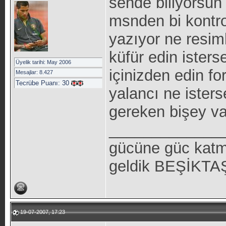
sende biliyorsun
msnden bi kontro
yazıyor ne resiml
küfür edin ister
Üyelik tarihi: May 2006
içinizden edin f
Mesajlar: 8.427
Tecrübe Puanı:
30
yalancı ne ister
gereken bişey va
_____________
gücüne güc katm
geldik BEŞİKTAŞ 
19-07-2007, 17:23