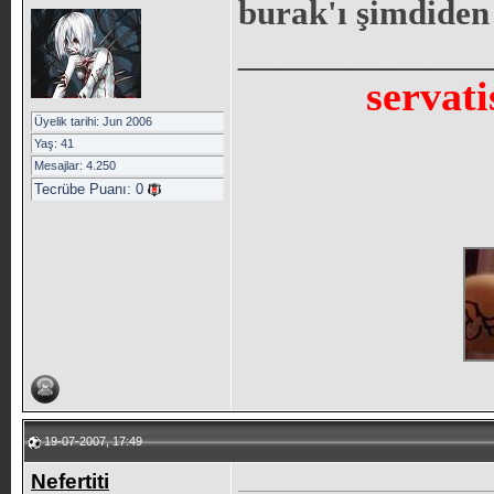
burak'ı şimdiden a
_____________
servati
Üyelik tarihi: Jun 2006
Yaş: 41
Mesajlar: 4.250
Tecrübe Puanı:
0
19-07-2007, 17:49
Nefertiti