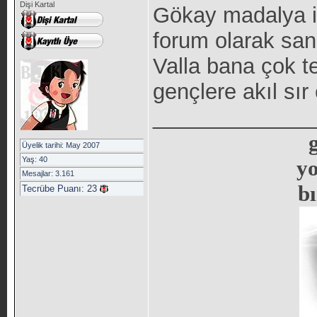
Dişi Kartal
Gökay madalya i
forum olarak san
Valla bana çok te
gençlere akıl sı
_____________
Üyelik tarihi: May 2007
Yaş: 40
y
Mesajlar: 3.161
b
Tecrübe Puanı:
23