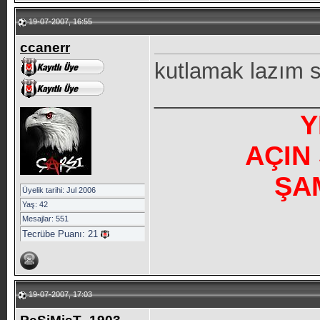
19-07-2007, 16:55
ccanerr
kutlamak lazım s
_____________
Y
AÇIN
ŞA
Üyelik tarihi: Jul 2006
Yaş: 42
Mesajlar: 551
Tecrübe Puanı:
21
19-07-2007, 17:03