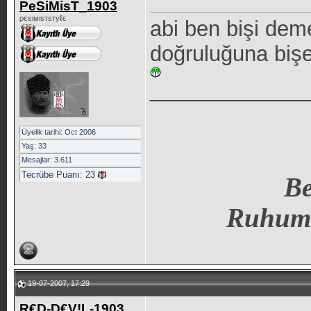
PeSiMisT_1903
ρєѕιмιѕтѕтуℓє
abi ben bişi de
doğruluğuna bişe
_____________
Üyelik tarihi: Oct 2006
Yaş: 33
Mesajlar: 3.611
Tecrübe Puanı:
23
Be
Ruhum
19-07-2007, 17:29
R€D-D€V!L-1903