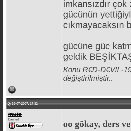
imkansızdır çok 
gücünün yettiğiy
cıkmayacaksın 
_____________
gücüne güc katm
geldik BEŞİKTAŞ 
Konu R€D-D€V!L-190
değiştirilmiştir..
19-07-2007, 17:32
mute
Banned
oo gökay, ders ve