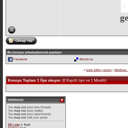
ge
Bu konuyu arkadaşlarınızla paylaşın
Facebook
del.icio.us
«
istek lütfen yardım
|
Windows 
Konuyu Toplam 1 Üye okuyor.
(0 Kayıtlı üye ve 1 Misafir)
Yetkileriniz
You
may not
post new threads
You
may not
post replies
You
may not
post attachments
You
may not
edit your posts
BB code
is
Açık