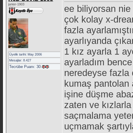
junior-1903
ee biliyorsan ni
çok kolay x-dre
fazla ayarlamıştı
ayarlıyanda çıka
1 kız ayarla 1 a
Üyelik tarihi: May 2006
ayarladım bence 
Mesajlar: 8.427
Tecrübe Puanı:
30
neredeyse fazla 
kumaş pantolan a
işine düşme abaza
zaten ve kızlarl
saçmalama yeter i
uçmamak şartıyl