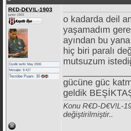
R€D-D€V!L-1903
junior-1903
o kadarda deil 
yaşamadım gerek
ayından bu yana 
hiç biri paralı d
mutsuzum istediğ
Üyelik tarihi: May 2006
_____________
Mesajlar: 8.427
Tecrübe Puanı:
30
gücüne güc katm
geldik BEŞİKTAŞ 
Konu R€D-D€V!L-190
değiştirilmiştir..