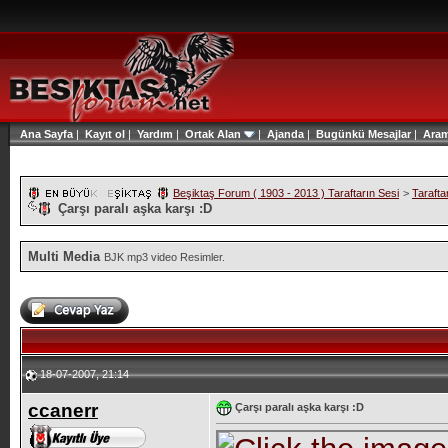
Ana Sayfa
|
Kayıt ol
|
Yardım
|
Ortak Alan
|
Ajanda
|
Bugünkü Mesajlar
|
Ara
Beşiktaş Forum ( 1903 - 2013 ) Taraftarın Sesi
>
Tarafta
Çarşı paralı aşka karşı :D
Multi Media
BJK mp3 video Resimler.
18-07-2007, 21:14
ccanerr
Çarşı paralı aşka karşı :D