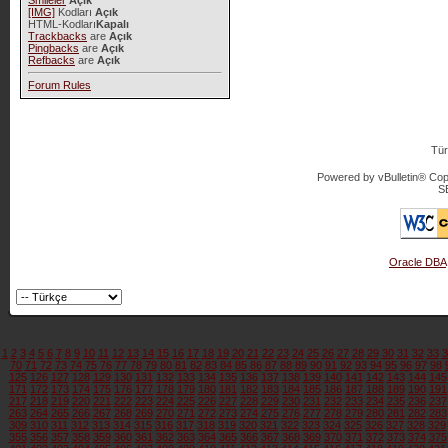
Smileler
Açık
[IMG]
Kodları
Açık
HTML-Kodları
Kapalı
Trackbacks
are
Açık
Pingbacks
are
Açık
Refbacks
are
Açık
Forum Rules
Tür
Powered by vBulletin® Copy
S
Oracle DBA
1
2
3
4
5
6
7
8
9
10
11
12
13
14
15
16
17
18
19
20
21
22
23
24
25
26
27
28
29
30
31
32
33
3
70
71
72
73
74
75
76
77
78
79
80
81
82
83
84
85
86
87
88
89
90
91
92
93
94
95
96
97
98
125
126
127
128
129
130
131
132
133
134
135
136
137
138
139
140
141
142
143
144
145
171
172
173
174
175
176
177
178
179
180
181
182
183
184
185
186
187
188
189
190
191
217
218
219
220
221
222
223
224
225
226
227
228
229
230
231
232
233
234
235
236
237
263
264
265
266
267
268
269
270
271
272
273
274
275
276
277
278
279
280
281
282
283
309
310
311
312
313
314
315
316
317
318
319
320
321
322
323
324
325
326
327
328
329
355
356
357
358
359
360
361
362
363
364
365
366
367
368
369
370
371
372
373
374
375