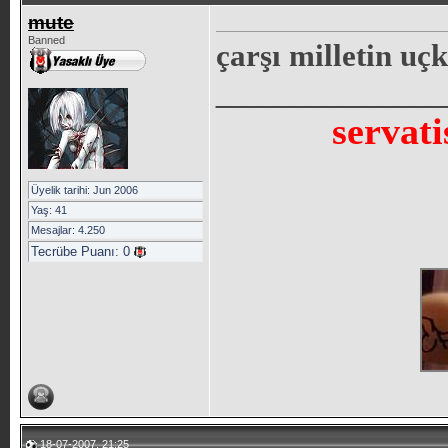
mute
Banned
çarşı milletin uç
_____________
servati
Üyelik tarihi: Jun 2006
Yaş: 41
Mesajlar: 4.250
Tecrübe Puanı:
0
18-07-2007, 21:25