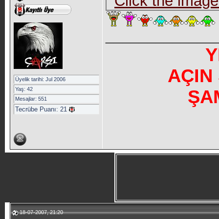
_____________
Y
AÇIN
Üyelik tarihi: Jul 2006
Yaş: 42
ŞA
Mesajlar: 551
Tecrübe Puanı:
21
18-07-2007, 21:20