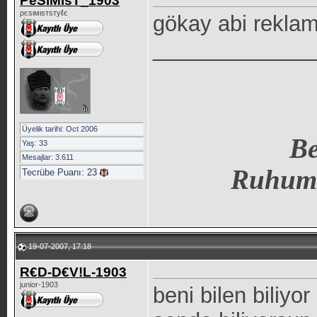
PeSiMisT_1903
ρєѕιмιѕтѕтуℓє
gökay abi rekla
_____________
Üyelik tarihi: Oct 2006
Be
Yaş: 33
Mesajlar: 3.611
Ruhum
Tecrübe Puanı:
23
19-07-2007, 17:18
R€D-D€V!L-1903
junior-1903
beni bilen biliyo