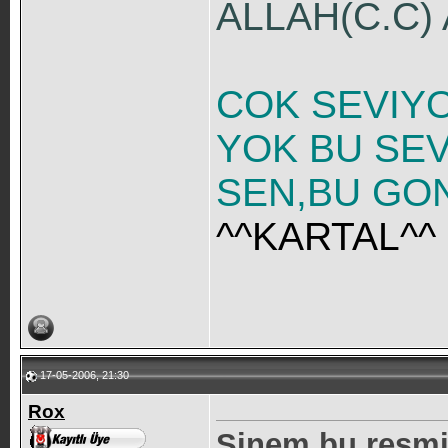
ALLAH(C.C)
COK SEVIY
YOK BU SEV
SEN,BU GON
^^KARTAL^^
17-05-2006, 21:30
Rox
Sinem bu resmi