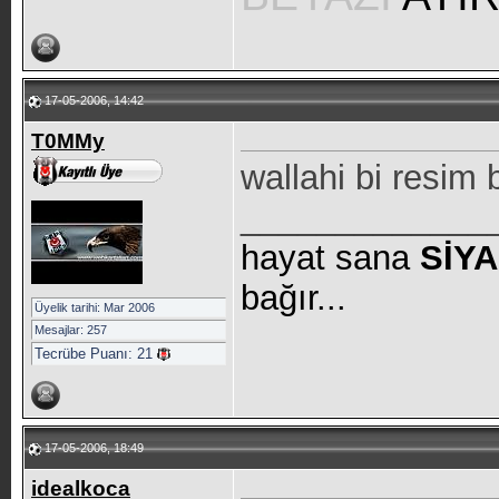
17-05-2006, 14:42
T0MMy
wallahi bi resim 
_____________
hayat sana
SİY
bağır...
Üyelik tarihi: Mar 2006
Mesajlar: 257
Tecrübe Puanı:
21
17-05-2006, 18:49
idealkoca