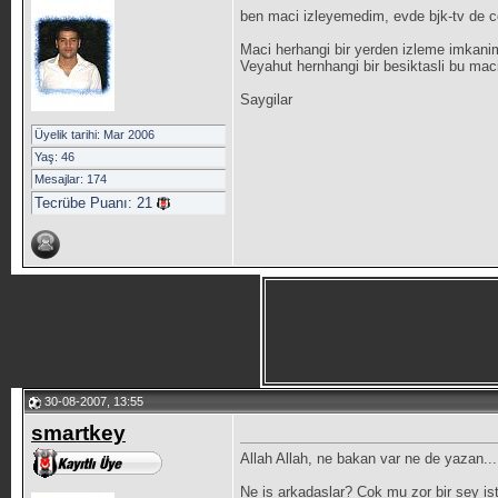
ben maci izleyemedim, evde bjk-tv de c
Maci herhangi bir yerden izleme imkanim
Veyahut hernhangi bir besiktasli bu mac
Saygilar
Üyelik tarihi: Mar 2006
Yaş: 46
Mesajlar: 174
Tecrübe Puanı:
21
30-08-2007, 13:55
smartkey
Allah Allah, ne bakan var ne de yazan...
Ne is arkadaslar? Cok mu zor bir sey is