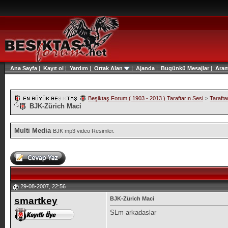
Ana Sayfa
|
Kayıt ol
|
Yardım
|
Ortak Alan
|
Ajanda
|
Bugünkü Mesajlar
|
Ara
Beşiktaş Forum ( 1903 - 2013 ) Taraftarın Sesi
>
Tarafta
BJK-Zürich Maci
Multi Media
BJK mp3 video Resimler.
29-08-2007, 22:56
smartkey
BJK-Zürich Maci
SLm arkadaslar