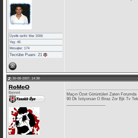
Üyelik tarihi: Mar 2006
Yaş: 46
Mesajlar: 174
Tecrübe Puanı:
21
30-08-2007, 14:38
RoMeO
Banned
Maçın Özet Görüntüleri Zaten Forumda 
90 Dk İstiyorsan O Biraz Zor Bjk Tv Tek
__________________