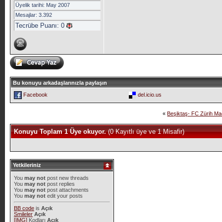
Üyelik tarihi: May 2007
Mesajlar: 3.392
Tecrübe Puanı:
0
Bu konuyu arkadaşlarınızla paylaşın
Facebook
del.icio.us
«
Beşiktaş- FC Zürih Maç
Konuyu Toplam 1 Üye okuyor.
(0 Kayıtlı üye ve 1 Misafir)
Yetkileriniz
You
may not
post new threads
You
may not
post replies
You
may not
post attachments
You
may not
edit your posts
BB code
is
Açık
Smileler
Açık
[IMG]
Kodları
Açık