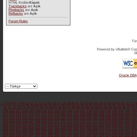
HTML-Kodları
Kapalı
Trackbacks
are
Açık
Pingbacks
are
Açık
Refbacks
are
Açık
Forum Rules
Tür
Powered by vBulletin® Copy
S
Oracle DBA
1
2
3
4
5
6
7
8
9
10
11
12
13
14
15
16
17
18
19
20
21
22
23
24
25
26
27
28
29
30
31
32
33
3
70
71
72
73
74
75
76
77
78
79
80
81
82
83
84
85
86
87
88
89
90
91
92
93
94
95
96
97
98
125
126
127
128
129
130
131
132
133
134
135
136
137
138
139
140
141
142
143
144
145
171
172
173
174
175
176
177
178
179
180
181
182
183
184
185
186
187
188
189
190
191
217
218
219
220
221
222
223
224
225
226
227
228
229
230
231
232
233
234
235
236
237
263
264
265
266
267
268
269
270
271
272
273
274
275
276
277
278
279
280
281
282
283
309
310
311
312
313
314
315
316
317
318
319
320
321
322
323
324
325
326
327
328
329
355
356
357
358
359
360
361
362
363
364
365
366
367
368
369
370
371
372
373
374
375
401
402
403
404
405
406
407
408
409
410
411
412
413
414
415
416
417
418
419
420
421
447
448
449
450
451
452
453
454
455
456
457
458
459
460
461
462
463
464
465
466
467