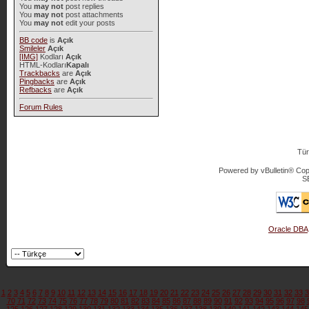
You
may not
post replies
You
may not
post attachments
You
may not
edit your posts
BB code
is
Açık
Smileler
Açık
[IMG]
Kodları
Açık
HTML-Kodları
Kapalı
Trackbacks
are
Açık
Pingbacks
are
Açık
Refbacks
are
Açık
Forum Rules
Tür
Powered by vBulletin® Copy
S
Oracle DBA
1
2
3
4
5
6
7
8
9
10
11
12
13
14
15
16
17
18
19
20
21
22
23
24
25
26
27
28
29
30
31
32
33
3
70
71
72
73
74
75
76
77
78
79
80
81
82
83
84
85
86
87
88
89
90
91
92
93
94
95
96
97
98
125
126
127
128
129
130
131
132
133
134
135
136
137
138
139
140
141
142
143
144
145