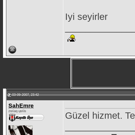
Iyi seyirler
_____________
03-09-2007, 23:42
SahEmre
zɐʎaq ɥɐʎis
Güzel hizmet. Teb
_____________