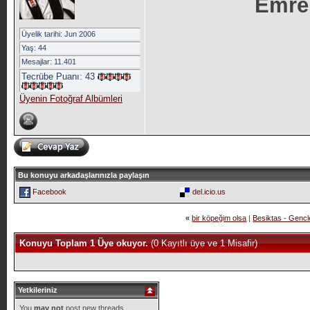
Emre
Üyelik tarihi: Jun 2006
Yaş: 44
Mesajlar: 11.401
Tecrübe Puanı:
43
Üyenin Fotoğraf Albümleri
Bu konuyu arkadaşlarınızla paylaşın
Facebook
del.icio.us
«
bir köpeğim olsa
|
Besiktas - Gencle
Konuyu Toplam 1 Üye okuyor.
(0 Kayıtlı üye ve 1 Misafir)
Yetkileriniz
You
may not
post new threads