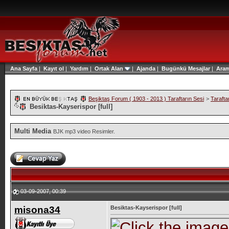
Ana Sayfa
|
Kayıt ol
|
Yardım
|
Ortak Alan
|
Ajanda
|
Bugünkü Mesajlar
|
Ara
Beşiktaş Forum ( 1903 - 2013 ) Taraftarın Sesi
>
Tarafta
Besiktas-Kayserispor [full]
Multi Media
BJK mp3 video Resimler.
03-09-2007, 00:39
misona34
Besiktas-Kayserispor [full]