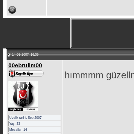
14-09-2007, 16:36
00ebrulim00
hımmmm güzell
Üyelik tarihi: Sep 2007
Yaş: 33
Mesajlar: 14