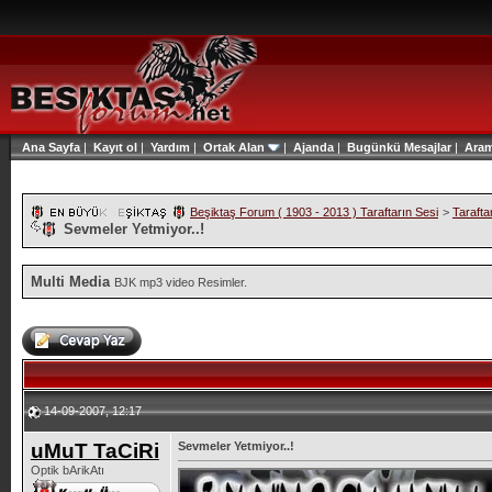
Ana Sayfa
|
Kayıt ol
|
Yardım
|
Ortak Alan
|
Ajanda
|
Bugünkü Mesajlar
|
Ara
Beşiktaş Forum ( 1903 - 2013 ) Taraftarın Sesi
>
Tarafta
Sevmeler Yetmiyor..!
Multi Media
BJK mp3 video Resimler.
14-09-2007, 12:17
uMuT TaCiRi
Sevmeler Yetmiyor..!
Optik bArikAtı