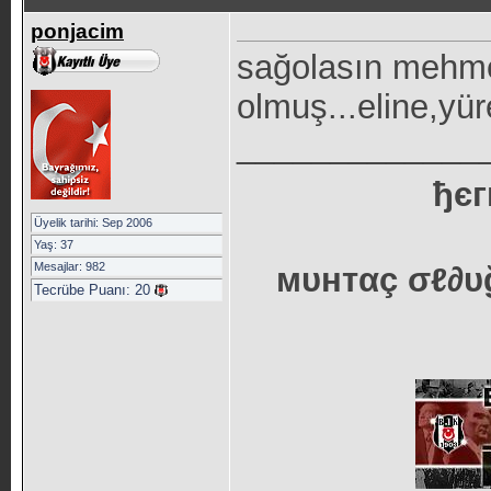
ponjacim
sağolasın mehme
olmuş...eline,yür
_____________
ђєг
Üyelik tarihi: Sep 2006
Yaş: 37
Mesajlar: 982
мυнтαç σℓ∂υğ
Tecrübe Puanı:
20