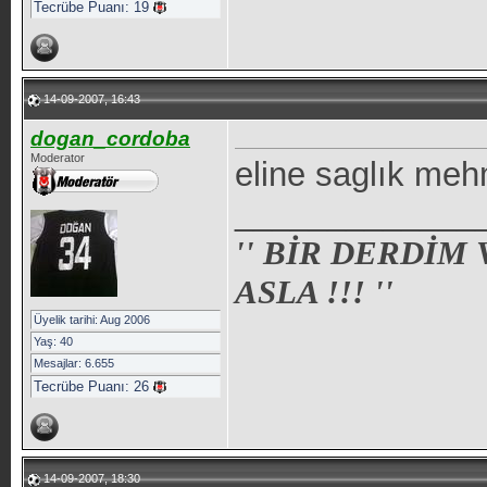
Tecrübe Puanı:
19
14-09-2007, 16:43
dogan_cordoba
Moderator
eline saglık mehm
_____________
'' BİR DERDİM
ASLA !!! ''
Üyelik tarihi: Aug 2006
Yaş: 40
Mesajlar: 6.655
Tecrübe Puanı:
26
14-09-2007, 18:30