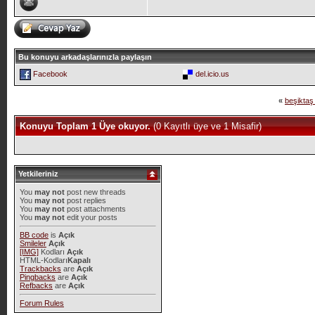
Bu konuyu arkadaşlarınızla paylaşın
Facebook
del.icio.us
«
beşiktaş
Konuyu Toplam 1 Üye okuyor.
(0 Kayıtlı üye ve 1 Misafir)
Yetkileriniz
You
may not
post new threads
You
may not
post replies
You
may not
post attachments
You
may not
edit your posts
BB code
is
Açık
Smileler
Açık
[IMG]
Kodları
Açık
HTML-Kodları
Kapalı
Trackbacks
are
Açık
Pingbacks
are
Açık
Refbacks
are
Açık
Forum Rules