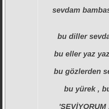
sevdam bambask
bu diller sevd
bu eller yaz ya
bu gözlerden s
bu yürek , b
'SEVİYORUM !