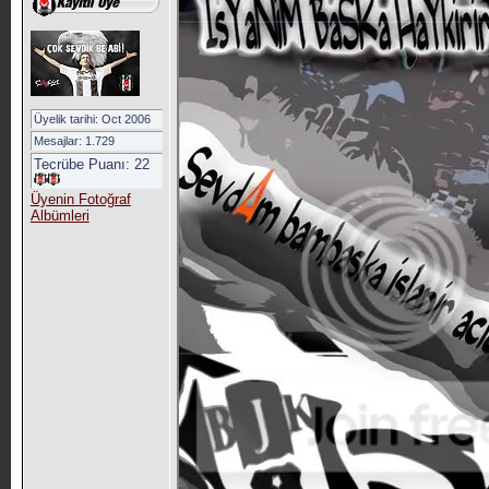
Üyelik tarihi: Oct 2006
Mesajlar: 1.729
Tecrübe Puanı:
22
Üyenin Fotoğraf
Albümleri