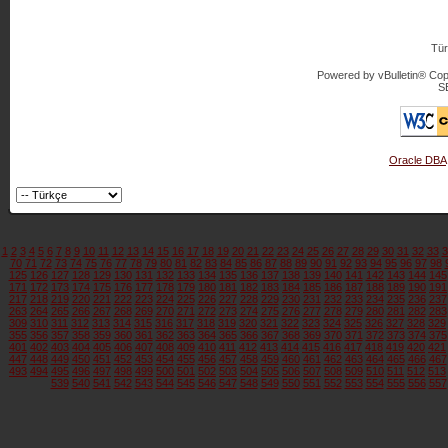
Tür
Powered by vBulletin® Copy
S
Oracle DBA
1
2
3
4
5
6
7
8
9
10
11
12
13
14
15
16
17
18
19
20
21
22
23
24
25
26
27
28
29
30
31
32
33
3
70
71
72
73
74
75
76
77
78
79
80
81
82
83
84
85
86
87
88
89
90
91
92
93
94
95
96
97
98
125
126
127
128
129
130
131
132
133
134
135
136
137
138
139
140
141
142
143
144
145
171
172
173
174
175
176
177
178
179
180
181
182
183
184
185
186
187
188
189
190
191
217
218
219
220
221
222
223
224
225
226
227
228
229
230
231
232
233
234
235
236
237
263
264
265
266
267
268
269
270
271
272
273
274
275
276
277
278
279
280
281
282
283
309
310
311
312
313
314
315
316
317
318
319
320
321
322
323
324
325
326
327
328
329
355
356
357
358
359
360
361
362
363
364
365
366
367
368
369
370
371
372
373
374
375
401
402
403
404
405
406
407
408
409
410
411
412
413
414
415
416
417
418
419
420
421
447
448
449
450
451
452
453
454
455
456
457
458
459
460
461
462
463
464
465
466
467
493
494
495
496
497
498
499
500
501
502
503
504
505
506
507
508
509
510
511
512
513
539
540
541
542
543
544
545
546
547
548
549
550
551
552
553
554
555
556
557