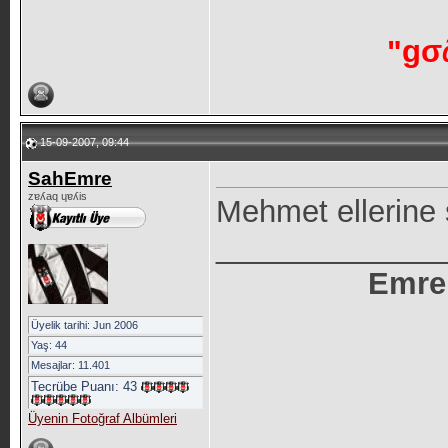
15-09-2007, 09:44
SahEmre
zɐʎaq ɥɐʎis
Mehmet ellerine 
_____________
Emre
Üyelik tarihi: Jun 2006
Yaş: 44
Mesajlar: 11.401
Tecrübe Puanı:
43
Üyenin Fotoğraf Albümleri