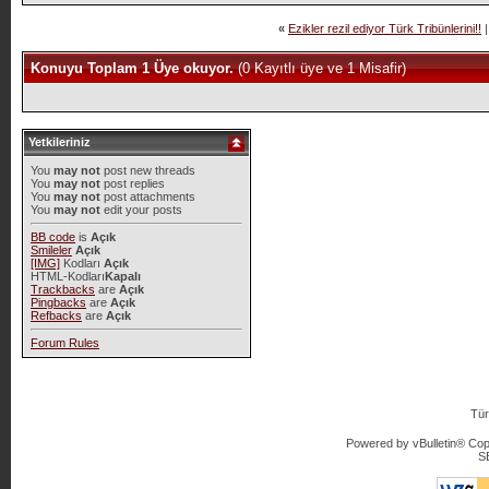
«
Ezikler rezil ediyor Türk Tribünlerini!!
Konuyu Toplam 1 Üye okuyor.
(0 Kayıtlı üye ve 1 Misafir)
Yetkileriniz
You
may not
post new threads
You
may not
post replies
You
may not
post attachments
You
may not
edit your posts
BB code
is
Açık
Smileler
Açık
[IMG]
Kodları
Açık
HTML-Kodları
Kapalı
Trackbacks
are
Açık
Pingbacks
are
Açık
Refbacks
are
Açık
Forum Rules
Tür
Powered by vBulletin® Copy
S