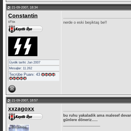
21-09-2007, 18:34
Constantin
ยŦยк
nerde o eski beşiktaş be!!
Üyelik tarihi: Jan 2007
Mesajlar: 11.262
Tecrübe Puanı:
43
21-09-2007, 18:57
xxzagoxx
bu ruhu yakaladik ama malesef deva
günlere döneriz.....
__________________