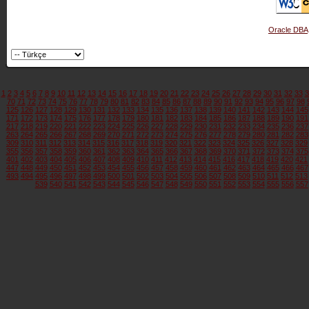
Oracle DBA
1
2
3
4
5
6
7
8
9
10
11
12
13
14
15
16
17
18
19
20
21
22
23
24
25
26
27
28
29
30
31
32
33
3
70
71
72
73
74
75
76
77
78
79
80
81
82
83
84
85
86
87
88
89
90
91
92
93
94
95
96
97
98
125
126
127
128
129
130
131
132
133
134
135
136
137
138
139
140
141
142
143
144
145
171
172
173
174
175
176
177
178
179
180
181
182
183
184
185
186
187
188
189
190
191
217
218
219
220
221
222
223
224
225
226
227
228
229
230
231
232
233
234
235
236
237
263
264
265
266
267
268
269
270
271
272
273
274
275
276
277
278
279
280
281
282
283
309
310
311
312
313
314
315
316
317
318
319
320
321
322
323
324
325
326
327
328
329
355
356
357
358
359
360
361
362
363
364
365
366
367
368
369
370
371
372
373
374
375
401
402
403
404
405
406
407
408
409
410
411
412
413
414
415
416
417
418
419
420
421
447
448
449
450
451
452
453
454
455
456
457
458
459
460
461
462
463
464
465
466
467
493
494
495
496
497
498
499
500
501
502
503
504
505
506
507
508
509
510
511
512
513
539
540
541
542
543
544
545
546
547
548
549
550
551
552
553
554
555
556
557