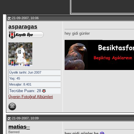
21-09-2007, 10:06
asparagas
hey gidi günler
__________________
Üyelik tarihi: Jun 2007
Yaş: 45
Mesajlar: 8.401
Tecrübe Puanı:
28
Üyenin Fotoğraf Albümleri
21-09-2007, 10:09
matias_
Banned
hey gidi günler be