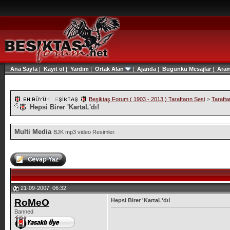
Ana Sayfa
|
Kayıt ol
|
Yardım
|
Ortak Alan
|
Ajanda
|
Bugünkü Mesajlar
|
Ara
Beşiktaş Forum ( 1903 - 2013 ) Taraftarın Sesi
>
Tarafta
Hepsi Birer 'KartaL'dı!
Multi Media
BJK mp3 video Resimler.
21-09-2007, 06:32
RoMeO
Hepsi Birer 'KartaL'dı!
Banned