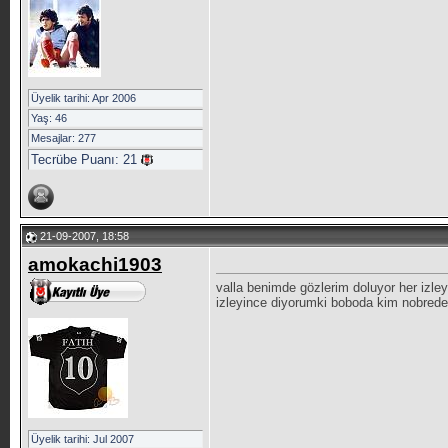
Üyelik tarihi: Apr 2006
Yaş: 46
Mesajlar: 277
Tecrübe Puanı:
21
21-09-2007, 18:58
amokachi1903
valla benimde gözlerim doluyor her izley
izleyince diyorumki boboda kim nobrede
Üyelik tarihi: Jul 2007