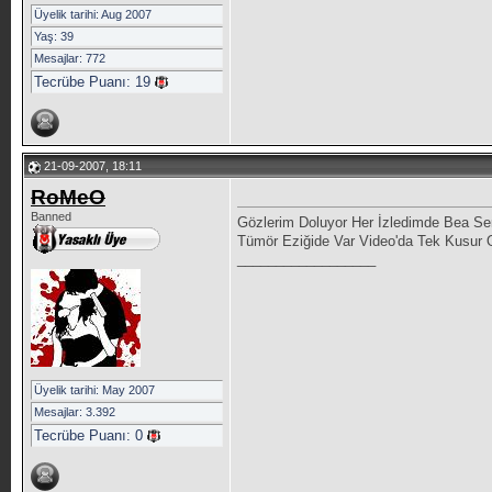
Üyelik tarihi: Aug 2007
Yaş: 39
Mesajlar: 772
Tecrübe Puanı:
19
21-09-2007, 18:11
RoMeO
Banned
Gözlerim Doluyor Her İzledimde Bea Se
Tümör Eziğide Var Video'da Tek Kusur
__________________
Üyelik tarihi: May 2007
Mesajlar: 3.392
Tecrübe Puanı:
0