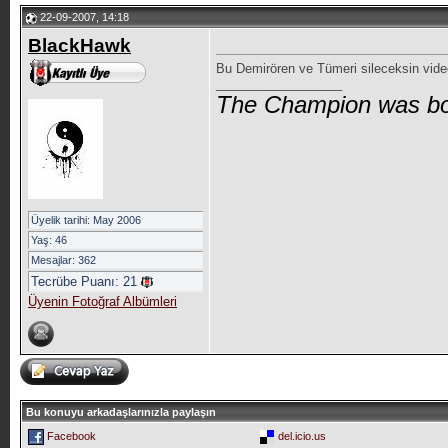
22-09-2007, 14:18
BlackHawk
Bu Demirören ve Tümeri sileceksin videod
__________________
The Champion was bo
Üyelik tarihi: May 2006
Yaş: 46
Mesajlar: 362
Tecrübe Puanı:
21
Üyenin Fotoğraf Albümleri
Bu konuyu arkadaşlarınızla paylaşın
Facebook
del.icio.us