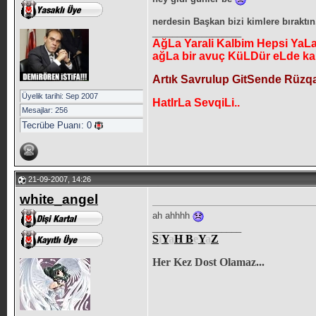
nerdesin Başkan bizi kimlere bıraktın.
__________________
AğLa Yarali Kalbim Hepsi YaL
ağLa bir avuç KüLDür eLde k
Artık Savrulup GitSende Rüzqa
Üyelik tarihi: Sep 2007
HatIrLa SevqiLi..
Mesajlar: 256
Tecrübe Puanı:
0
21-09-2007, 14:26
white_angel
ah ahhhh
__________________
S
i
Y
a
H
B
e
Y
a
Z
Her Kez Dost Olamaz...