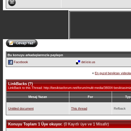
Bu konuyu arkadaşlarınızla paylaşın
Facebook
del.icio.us
«
En guzel beşiktaş videola
LinkBacks (
?
)
LinkBack to this Thread: http://besiktasforum.net/forum/multi-media/38004-besiktasimi
Mesaj Yazan
For
Typ
Untitled document
This thread
Refback
Konuyu Toplam 1 Üye okuyor.
(0 Kayıtlı üye ve 1 Misafir)