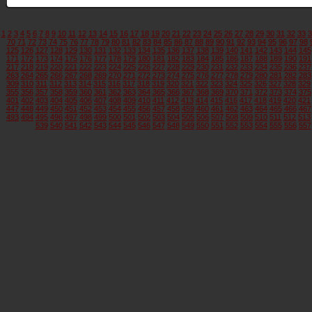
1
2
3
4
5
6
7
8
9
10
11
12
13
14
15
16
17
18
19
20
21
22
23
24
25
26
27
28
29
30
31
32
33
3
70
71
72
73
74
75
76
77
78
79
80
81
82
83
84
85
86
87
88
89
90
91
92
93
94
95
96
97
98
125
126
127
128
129
130
131
132
133
134
135
136
137
138
139
140
141
142
143
144
145
171
172
173
174
175
176
177
178
179
180
181
182
183
184
185
186
187
188
189
190
191
217
218
219
220
221
222
223
224
225
226
227
228
229
230
231
232
233
234
235
236
237
263
264
265
266
267
268
269
270
271
272
273
274
275
276
277
278
279
280
281
282
283
309
310
311
312
313
314
315
316
317
318
319
320
321
322
323
324
325
326
327
328
329
355
356
357
358
359
360
361
362
363
364
365
366
367
368
369
370
371
372
373
374
375
401
402
403
404
405
406
407
408
409
410
411
412
413
414
415
416
417
418
419
420
421
447
448
449
450
451
452
453
454
455
456
457
458
459
460
461
462
463
464
465
466
467
493
494
495
496
497
498
499
500
501
502
503
504
505
506
507
508
509
510
511
512
513
539
540
541
542
543
544
545
546
547
548
549
550
551
552
553
554
555
556
557