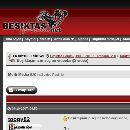
Ana Sayfa
|
Kayıt ol
|
Yardım
|
Ortak Alan
|
Ajanda
|
Bugünkü Mesajlar
|
Ara
Beşiktaş Forum ( 1903 - 2013 ) Taraftarın Sesi
>
Tarafta
Beşiktaşımızın seçme videoları(5 video)
Multi Media
BJK mp3 video Resimler.
04-10-2007, 09:50
toogy82
Beşiktaşımızın seçme videoları(5 video)
1: