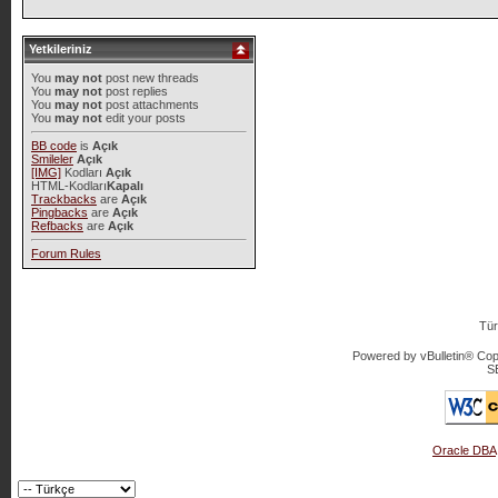
Yetkileriniz
You
may not
post new threads
You
may not
post replies
You
may not
post attachments
You
may not
edit your posts
BB code
is
Açık
Smileler
Açık
[IMG]
Kodları
Açık
HTML-Kodları
Kapalı
Trackbacks
are
Açık
Pingbacks
are
Açık
Refbacks
are
Açık
Forum Rules
Tür
Powered by vBulletin® Copy
S
Oracle DBA