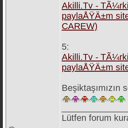
Akilli.Tv - TÃ¼rki
paylaÅŸÄ±m site
CAREW)
5:
Akilli.Tv - TÃ¼rki
paylaÅŸÄ±m sit
Beşiktaşımızın s
_____________
Lütfen forum kur