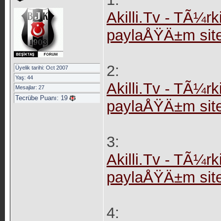
Akilli.Tv - TÃ¼rki
paylaÅŸÄ±m sites
2:
Üyelik tarihi: Oct 2007
Yaş: 44
Akilli.Tv - TÃ¼rki
Mesajlar: 27
Tecrübe Puanı:
19
paylaÅŸÄ±m site
3:
Akilli.Tv - TÃ¼rki
paylaÅŸÄ±m site
4: