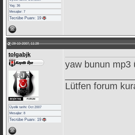
Yaş: 36
Mesajlar: 7
Tecrübe Puanı:
19
28-10-2007, 11:28
tolgabjk
yaw bunun mp3 ü
_____________
Lütfen forum kur
Üyelik tarihi: Oct 2007
Mesajlar: 8
Tecrübe Puanı:
19