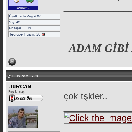
_____________
Üyelik tarihi: Aug 2007
Yaş: 42
Mesajlar: 1.379
Tecrübe Puanı:
20
ADAM GİBİ
10-10-2007, 17:29
UuRCaN
Beş-U-ktaş
çok tşkler..
_____________