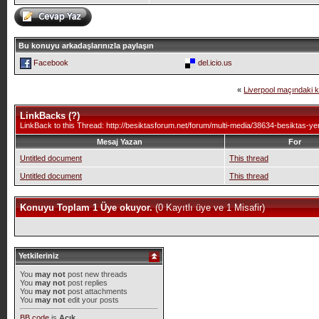
Bu konuyu arkadaşlarınızla paylaşın
Facebook
del.icio.us
«
Liverpool maçındaki k
LinkBacks (
?
)
LinkBack to this Thread: http://besiktasforum.net/forum/multi-media/38634-besiktas-ye
Mesaj Yazan
For
Untitled document
This thread
Untitled document
This thread
Konuyu Toplam 1 Üye okuyor.
(0 Kayıtlı üye ve 1 Misafir)
Yetkileriniz
You
may not
post new threads
You
may not
post replies
You
may not
post attachments
You
may not
edit your posts
BB code
is
Açık