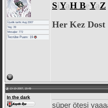
S
i
Y
a
H
B
e
Y
a
Z
Her Kez Dost 
Üyelik tarihi: Aug 2007
Yaş: 39
Mesajlar: 772
Tecrübe Puanı:
19
13-10-2007, 19:49
In the dark
süper ötesi yaa