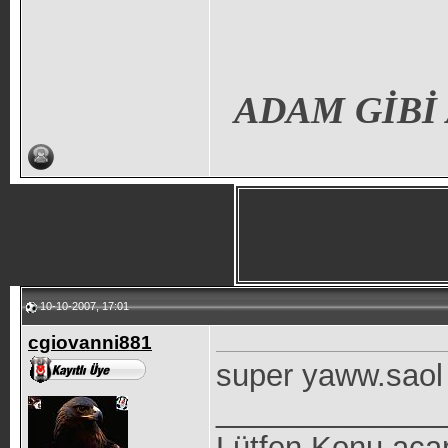
ADAM GİBİ
10-10-2007, 17:01
cgiovanni881
super yaww.saol
_____________
Lütfen Konu aca