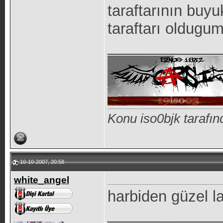
taraftarının buy
taraftarı oldugum
_____________
Konu iso0bjk tarafı
10-10-2007, 20:58
white_angel
harbiden güzel l
_____________