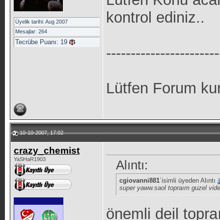
kontrol ediniz..
Üyelik tarihi: Aug 2007
Mesajlar: 264
Tecrübe Puanı:
19
-----------------------
Lütfen Forum kur
10-10-2007, 17:02
crazy_chemist
YaSHaR1903
Alıntı:
cgiovanni881
´isimli üyeden Alıntı
super yaww.saol topraım guzel vi
önemli deil topr