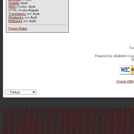
Smileler
Açık
[IMG]
Kodları
Açık
HTML-Kodları
Kapalı
Trackbacks
are
Açık
Pingbacks
are
Açık
Refbacks
are
Açık
Forum Rules
Tür
Powered by vBulletin® Copy
S
Oracle DBA
1
2
3
4
5
6
7
8
9
10
11
12
13
14
15
16
17
18
19
20
21
22
23
24
25
26
27
28
29
30
31
32
33
3
70
71
72
73
74
75
76
77
78
79
80
81
82
83
84
85
86
87
88
89
90
91
92
93
94
95
96
97
98
125
126
127
128
129
130
131
132
133
134
135
136
137
138
139
140
141
142
143
144
145
171
172
173
174
175
176
177
178
179
180
181
182
183
184
185
186
187
188
189
190
191
217
218
219
220
221
222
223
224
225
226
227
228
229
230
231
232
233
234
235
236
237
263
264
265
266
267
268
269
270
271
272
273
274
275
276
277
278
279
280
281
282
283
309
310
311
312
313
314
315
316
317
318
319
320
321
322
323
324
325
326
327
328
329
355
356
357
358
359
360
361
362
363
364
365
366
367
368
369
370
371
372
373
374
375