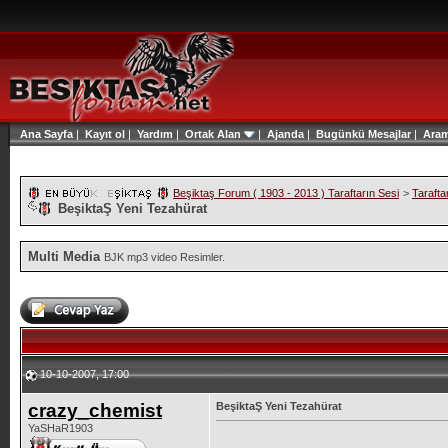
Ana Sayfa
|
Kayıt ol
|
Yardım
|
Ortak Alan
|
Ajanda
|
Bugünkü Mesajlar
|
Ara
Beşiktaş Forum ( 1903 - 2013 ) Taraftarın Sesi
>
Tarafta
BeşiktaŞ Yeni Tezahürat
Multi Media
BJK mp3 video Resimler.
10-10-2007, 17:00
crazy_chemist
BeşiktaŞ Yeni Tezahürat
YaSHaR1903