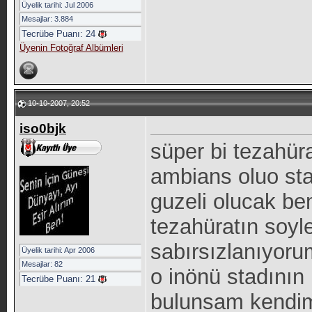
Üyelik tarihi: Jul 2006
Mesajlar: 3.884
Tecrübe Puanı:
24
Üyenin Fotoğraf Albümleri
10-10-2007, 20:52
iso0bjk
süper bi tezahür
ambians oluo sta
guzeli olucak be
tezahüratın soy
sabırsızlanıyoru
Üyelik tarihi: Apr 2006
Mesajlar: 82
o inönü stadının
Tecrübe Puanı:
21
bulunsam kendim