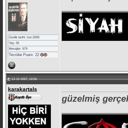
_____________
Üyelik tarihi: Jun 2006
Yaş: 36
Mesajlar: 979
Tecrübe Puanı:
22
13-10-2007, 19:56
karakartals
güzelmiş gerçe
_____________