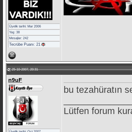
Üyelik tarihi: Mar 2006
Yaş: 38
Mesajlar: 242
Tecrübe Puanı:
21
25-10-2007, 20:31
n9uF
bu tezahüratın s
_____________
Lütfen forum kur
Üyelik tarihi: Oct 2007